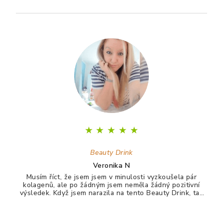
Z
á
p
a
t
í
★
★
★
★
★
Beauty Drink
Veronika N
Musím říct, že jsem jsem v minulosti vyzkoušela pár
kolagenů, ale po žádným jsem neměla žádný pozitivní
výsledek. Když jsem narazila na tento Beauty Drink, tak
jsem si říkala zkusím to naposledy a uvidím. A udělala
jsem dobře. Po tomto drinku mám lepší vlasy, pevnější
nehty a lepší pleť. Takže opravdu doporučuji :)