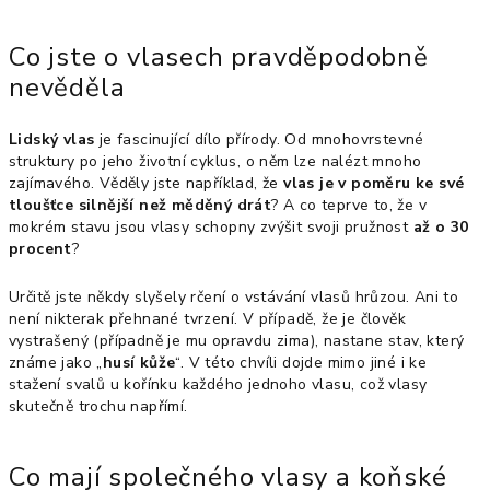
Co jste o vlasech pravděpodobně
nevěděla
Lidský vlas
je fascinující dílo přírody. Od mnohovrstevné
struktury po jeho životní cyklus, o něm lze nalézt mnoho
zajímavého. Věděly jste například, že
vlas je v poměru ke své
tloušťce silnější než měděný drát
? A co teprve to, že v
mokrém stavu jsou vlasy schopny zvýšit svoji pružnost
až o 30
procent
?
Určitě jste někdy slyšely rčení o vstávání vlasů hrůzou. Ani to
není nikterak přehnané tvrzení. V případě, že je člověk
vystrašený (případně je mu opravdu zima), nastane stav, který
známe jako „
husí kůže
“. V této chvíli dojde mimo jiné i ke
stažení svalů u kořínku každého jednoho vlasu, což vlasy
skutečně trochu napřímí.
Co mají společného vlasy a koňské