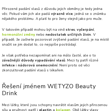
Přirozené padání vlasů z důvodu jejich obměny je tedy jedna
věc. Pokud vám jich ale padá
výrazně více
, jedná se o známku
nějakého problému. A platí to pro ženy stejně jako pro muže.
V takovém případě mohou být na vině
stres
,
vyčerpání
,
hormonální změny
nebo
nedostatek určitých živin
. V
případě, že začnete pozorovat zvýšené padání vlasů, je na místě
snažit se jim dodat to, co nejspíše postrádají.
Je však potřeba nezapomínat ani na málo časté, ale o to
závažnější důvody vypadávání vlasů
. Mezi ty patří různé
infekce
i
nádorová onemocnění
. Není proto od věci
zkonzultovat padání vlasů s lékařem.
Řešení jménem WETYZO Beauty
Drink
Mezi látky, které jsou schopny navrátit vlasům jejich přirozenou
sílu a pružnost, patří i
elastin
a
kolagen
. Obě látky vlasy