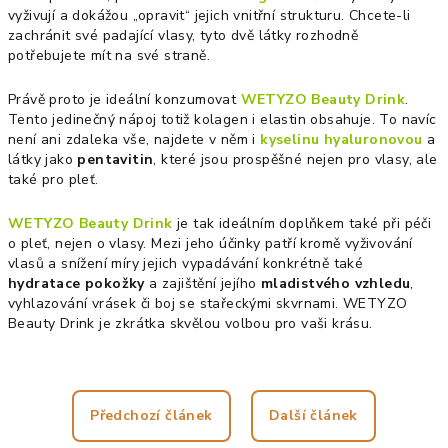
vyživují a dokážou „opravit“ jejich vnitřní strukturu. Chcete-li
zachránit své padající vlasy, tyto dvě látky rozhodně
potřebujete mít na své straně.
Právě proto je ideální konzumovat
WETYZO Beauty Drink
.
Tento jedinečný nápoj totiž kolagen i elastin obsahuje. To navíc
není ani zdaleka vše, najdete v něm i
kyselinu hyaluronovou
a
látky jako
pentavitin
, které jsou prospěšné nejen pro vlasy, ale
také pro pleť.
WETYZO Beauty Drink
je tak ideálním doplňkem také při péči
o pleť, nejen o vlasy. Mezi jeho účinky patří kromě vyživování
vlasů a snížení míry jejich vypadávání konkrétně také
hydratace pokožky
a zajištění jejího
mladistvého vzhledu
,
vyhlazování vrásek či boj se stařeckými skvrnami. WETYZO
Beauty Drink je zkrátka skvělou volbou pro vaši krásu.
Předchozí článek
Další článek