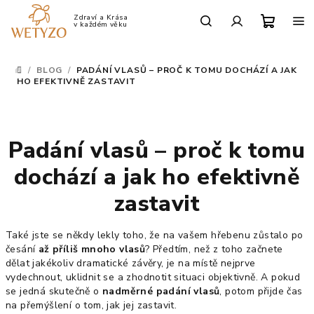
Přejít
na
Po-Pá: 9:00 - 17:00
obsah
Nákup
Hledat
Přihlášení
/
BLOG
/
PADÁNÍ VLASŮ – PROČ K TOMU DOCHÁZÍ A JAK
DOMŮ
košík
HO EFEKTIVNĚ ZASTAVIT
Padání vlasů – proč k tomu
dochází a jak ho efektivně
zastavit
Také jste se někdy lekly toho, že na vašem hřebenu zůstalo po
česání
až příliš mnoho vlasů
? Předtím, než z toho začnete
dělat jakékoliv dramatické závěry, je na místě nejprve
vydechnout, uklidnit se a zhodnotit situaci objektivně. A pokud
se jedná skutečně o
nadměrné padání vlasů
, potom přijde čas
na přemýšlení o tom, jak jej zastavit.