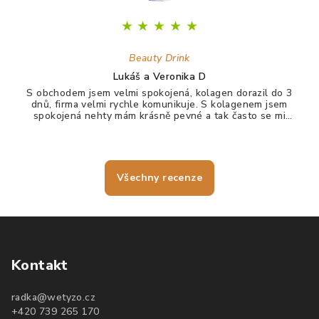
★
★
★
★
★
Beauty Drink
Lukáš a Veronika D
S obchodem jsem velmi spokojená, kolagen dorazil do 3
dnů, firma velmi rychle komunikuje. S kolagenem jsem
spokojená nehty mám krásně pevné a tak často se mi
nelámou, vlasy jdou krásně rozčesat a nezacuchávají se.
Všechny recenze
Kontakt
radka
@
wetyzo.cz
+420 739 265 170