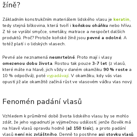
žíně?
Základním konstrukčním materiálem lidského vlasu je
keratin
,
tedy stejná bílkovina, která tvoří i
koňskou oháňku
nebo hřívu.
Z té se vyrábí smyčce, smetáky, matrace a nespočet dalších
produktů. Proč? Protože koňské žíně jsou
pevné a odolné
. A
totéž platí i o lidských vlasech.
Pevné ale neznamená
nesmrtelné
. Proto mají i vlasy
omezenou dobu života
. Rostou tak pouze
3-7 let
(z vlasů,
které máte na hlavě, jich vždy v daném okamžiku
90 % roste
a
10 % odpočívá), poté
vypadávají
. V okamžiku, kdy vás vlas
opustí již ale okamžitě začíná růst ve vlasovém váčku vlas nový.
Fenomén padání vlasů
Vzhledem k průměrné době života lidského vlasu by se mohlo
zdát, že jeho vypadnutí je výjimečnou událostí, jenže člověk má
na hlavě vlasů opravdu hodně (
až 150 tisíc
), a proto padání
vlasů
není nic zvláštního
. Denně to postihne
asi stovku vlasů
.