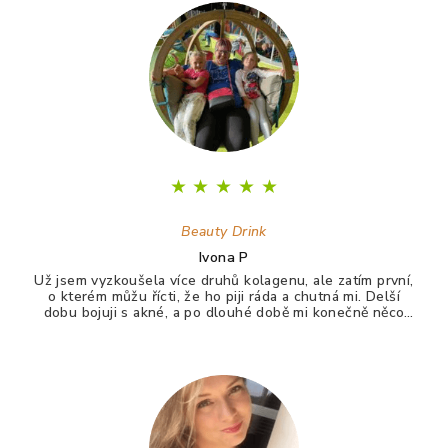
★
★
★
★
★
Beauty Drink
Ivona P
Už jsem vyzkoušela více druhů kolagenu, ale zatím první,
o kterém můžu řícti, že ho piji ráda a chutná mi. Delší
dobu bojuji s akné, a po dlouhé době mi konečně něco
zabralo. Není to 100%, ale už konečně nevypadám jak
puberťák. Drink má pomáhat ještě na vlasy a nehty.