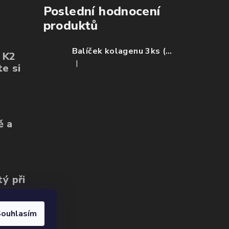
Poslední hodnocení
produktů
Balíček kolagenu 3ks (ovoce, mango, citron)
+ K2
|
e si
Hodnocení produktu je 5 z 5 hvězdiček.
ě a
tý při
ouhlasím