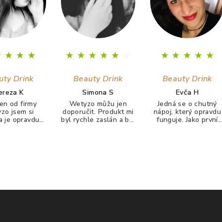
★
★
★
★
★
★
★
★
★
☆
★
★
★
★
★
uty Drink
Beauty Drink
Beauty Drink
ereza K
Simona S
Evča H
en od firmy
Wetyzo můžu jen
Jedná se o chutný
zo jsem si
doporučit. Produkt mi
nápoj, který opravdu
la je opravdu
byl rychle zaslán a byl
funguje. Jako první
hutný zatím mi
pečlivě zabalen a
jsem zaznamenala
Kolagen tolik
neponičen. Jejich
zlepšení pleti (zbavil
l jaki tento☺️
beauty drink piju
jsem se pupínků a
nu mi začaly
každé ráno a narodil
pleť je hladší). Po 14
hty a vlasy se
od jiných podobných
dnech se mi zlepšil
ně zpravily už
produktů je chuťově
růst nehtů i jejich
nepadají jsou
příjemný.
kvalita. Vlasy se mi
 zdravější ☺️
zdají hustější a
zdravější. Colagen o
firmy Wetyzo mohu 
klidným svědomím
všem DOPORUČIT!