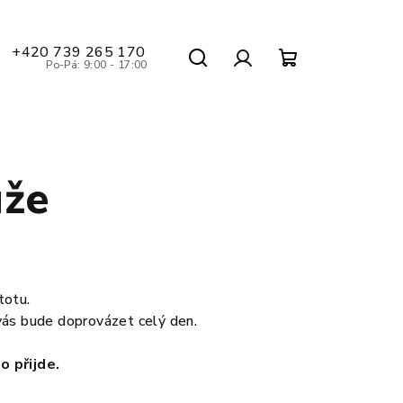
+420 739 265 170
Po-Pá: 9:00 - 17:00
Hledat
Nákupní
Přihlášení
košík
uže
totu.
á vás bude doprovázet celý den.
o přijde.