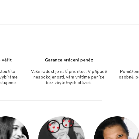
 věřit
Garance vrácení peněz
slouží to
Vaše radost je naší prioritou. V případě
Pomůžeme
 vybíráme
nespokojenosti, vám vrátíme peníze
osobně, p
estujeme.
bez zbytečných otázek.