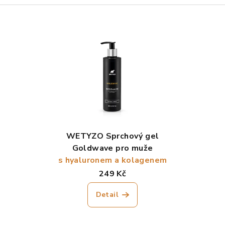
WETYZO Sprchový gel
Goldwave pro muže
s hyaluronem a kolagenem
249 Kč
Detail
Průměrné