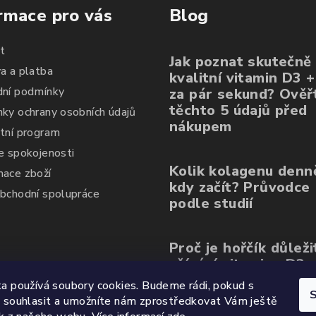
rmace pro vás
Blog
t
Jak poznat skutečně
a a platba
kvalitní vitamin D3 
ní podmínky
za pár sekund? Ověřt
těchto 5 údajů před
ky ochrany osobních údajů
nákupem
tní program
e spokojenosti
Kolik kolagenu denn
ace zboží
kdy začít? Průvodce
bchodní spolupráce
podle studií
Proč je hořčík důleži
užívání vitaminu D3
a používá soubory cookies. Budeme rádi, pokud s
S
 souhlasit a umožníte nám zprostředkovat Vám ještě