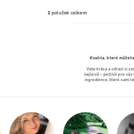
hodnocení
1
položek celkem
produktu
O
je
v
5,0
l
z
á
5
d
hvězdiček.
a
Kvalita, které můžete
c
Vaše krása a zdraví si za
í
nejlepší – pečlivě pro vás
ingredience, které sami t
p
r
v
k
y
v
ý