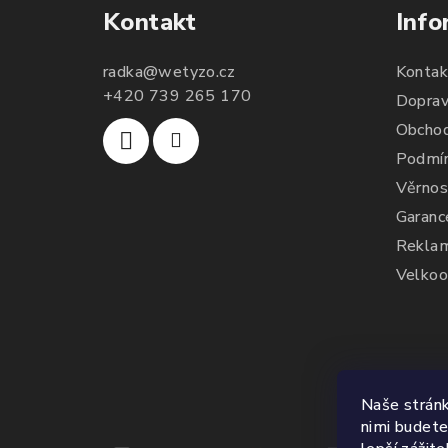
Takže opravdu
Kontakt
Info
doporučuji :)
radka
@
wetyzo.cz
Kontak
+420 739 265 170
Doprav
Obchod
Podmín
Věrnos
Garanc
Reklam
Velkoo
Naše stránk
nimi budete