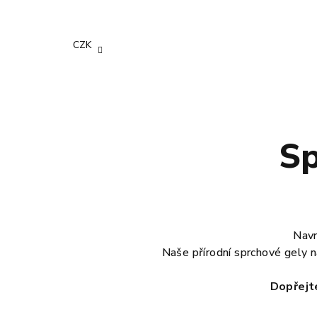
Přejít
na
obsah
CZK
Sp
Navr
Naše přírodní sprchové gely na
Dopřejte