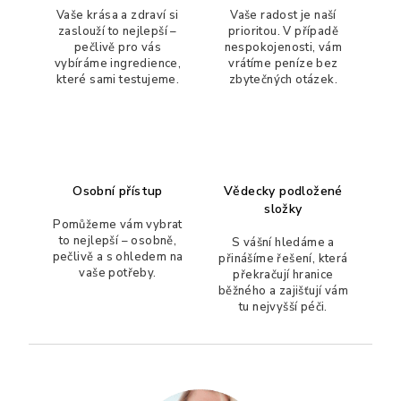
r
Vaše krása a zdraví si
Vaše radost je naší
zaslouží to nejlepší –
prioritou. V případě
v
pečlivě pro vás
nespokojenosti, vám
k
vybíráme ingredience,
vrátíme peníze bez
y
které sami testujeme.
zbytečných otázek.
v
ý
p
i
s
Osobní přístup
Vědecky podložené
u
složky
Pomůžeme vám vybrat
to nejlepší – osobně,
S vášní hledáme a
pečlivě a s ohledem na
přinášíme řešení, která
vaše potřeby.
překračují hranice
běžného a zajišťují vám
tu nejvyšší péči.
Z
á
p