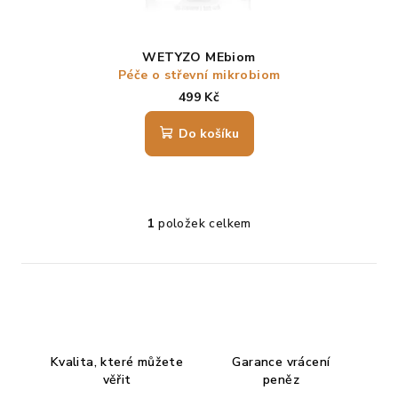
u
k
t
WETYZO MEbiom
ů
Péče o střevní mikrobiom
499 Kč
Do košíku
Průměrné
hodnocení
produktu
1
položek celkem
O
je
v
5,0
l
z
5
á
hvězdiček.
d
a
c
Kvalita, které můžete
Garance vrácení
í
věřit
peněz
p