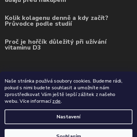
Kolik kolagenu denně a kdy začít?
Průvodce podle studií
Proč je hořčík důležitý při užívání
vitaminu D3
Poslední hodnocení produktů
Naše stránka používá soubory cookies. Budeme rádi,
pokud s nimi budete souhlasit a umožníte nám
Balíček kolagenu 3ks (ovoce, mango, citron)
zprostředkovat Vám ještě lepší zážitek z našeho
|
webu.
Více informací
zde
.
Hodnocení produktu je 5 z 5 hvězdiček.
Nastavení
Copyright 2026
Wetyzo.cz
. Všechna práva vyhrazena.
Souhlasím