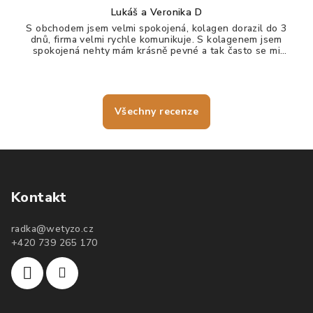
Lukáš a Veronika D
S obchodem jsem velmi spokojená, kolagen dorazil do 3
dnů, firma velmi rychle komunikuje. S kolagenem jsem
spokojená nehty mám krásně pevné a tak často se mi
nelámou, vlasy jdou krásně rozčesat a nezacuchávají se.
Všechny recenze
Kontakt
radka
@
wetyzo.cz
+420 739 265 170