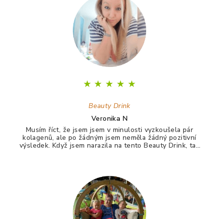
a
t
í
★
★
★
★
★
Beauty Drink
Veronika N
Musím říct, že jsem jsem v minulosti vyzkoušela pár
kolagenů, ale po žádným jsem neměla žádný pozitivní
výsledek. Když jsem narazila na tento Beauty Drink, tak
jsem si říkala zkusím to naposledy a uvidím. A udělala
jsem dobře. Po tomto drinku mám lepší vlasy, pevnější
nehty a lepší pleť. Takže opravdu doporučuji :)