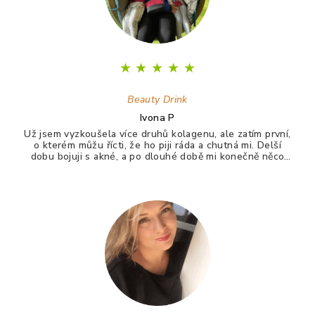
★
★
★
★
★
Beauty Drink
Ivona P
Už jsem vyzkoušela více druhů kolagenu, ale zatím první,
o kterém můžu řícti, že ho piji ráda a chutná mi. Delší
dobu bojuji s akné, a po dlouhé době mi konečně něco
zabralo. Není to 100%, ale už konečně nevypadám jak
puberťák. Drink má pomáhat ještě na vlasy a nehty.