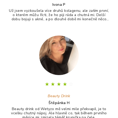
Ivona P
Už jsem vyzkoušela více druhů kolagenu, ale zatím první,
o kterém můžu řícti, že ho piji ráda a chutná mi. Delší
dobu bojuji s akné, a po dlouhé době mi konečně něco
zabralo. Není to 100%, ale už konečně nevypadám jak
puberťák. Drink má pomáhat ještě na vlasy a nehty.
★
★
★
★
☆
Beauty Drink
Štěpánka H
Beauty drink od Wetyzo mě velmi mile překvapil, je to
vcelku chutný nápoj. Ale hlavně co, tak během prvního
měsíce mi zmizela téměř krupička na čele.