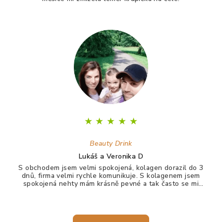
★
★
★
★
★
Beauty Drink
Lukáš a Veronika D
S obchodem jsem velmi spokojená, kolagen dorazil do 3
dnů, firma velmi rychle komunikuje. S kolagenem jsem
spokojená nehty mám krásně pevné a tak často se mi
nelámou, vlasy jdou krásně rozčesat a nezacuchávají se.