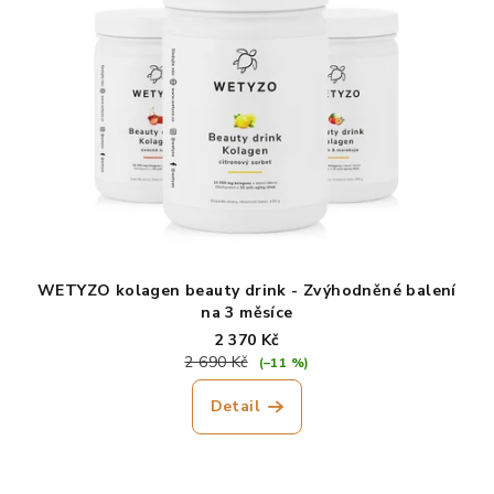
z
5
hvězdiček.
WETYZO kolagen beauty drink - Zvýhodněné balení
na 3 měsíce
2 370 Kč
2 690 Kč
(–11 %)
Detail
Průměrné
hodnocení