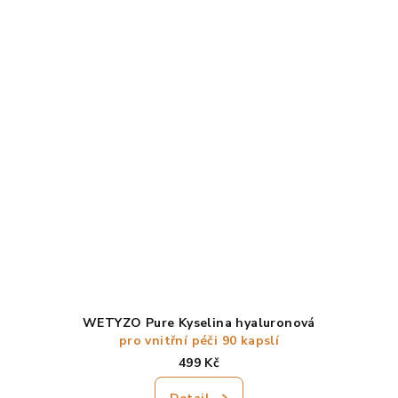
Průměrné
hodnocení
produktu
je
2,0
z
5
hvězdiček.
WETYZO Pure Kyselina hyaluronová
pro vnitřní péči 90 kapslí
499 Kč