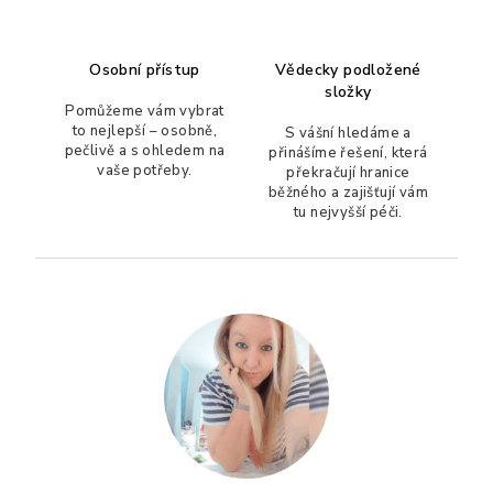
p
i
s
Osobní přístup
Vědecky podložené
u
složky
Pomůžeme vám vybrat
to nejlepší – osobně,
S vášní hledáme a
pečlivě a s ohledem na
přinášíme řešení, která
vaše potřeby.
překračují hranice
běžného a zajišťují vám
tu nejvyšší péči.
Z
á
p
a
t
í