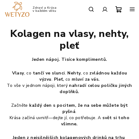
Přejít
na
Po-Pá: 9:00 - 17:00
obsah
Nákup
Hledat
Přihlášení
Kolagen na vlasy, nehty,
košík
pleť
Jeden nápoj. Tisíce komplimentů.
Vlasy
, co
tančí ve slunci
.
Nehty
, co
zvládnou každou
výzvu
.
Pleť,
co
mluví za vás.
To vše v jednom nápoji, který
nahradí celou poličku
jiných
doplňků.
Začněte
každý den s pocitem, že na sebe můžete být
pyšná
.
Krása začíná uvnitř—dejte jí, co potřebuje. A
svět si toho
všimne.
Jeden z nejsilnějších kolagenových drinků na trhu