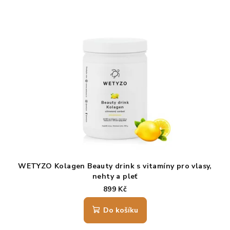
produktu
je
5,0
z
5
hvězdiček.
WETYZO Kolagen Beauty drink s vitamíny pro vlasy,
nehty a pleť
citronový sorbet
899 Kč
Do košíku