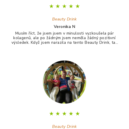
★
★
★
★
★
Beauty Drink
Veronika N
Musím říct, že jsem jsem v minulosti vyzkoušela pár
kolagenů, ale po žádným jsem neměla žádný pozitivní
výsledek. Když jsem narazila na tento Beauty Drink, tak
jsem si říkala zkusím to naposledy a uvidím. A udělala
jsem dobře. Po tomto drinku mám lepší vlasy, pevnější
nehty a lepší pleť. Takže opravdu doporučuji :)
★
★
★
★
★
Beauty Drink