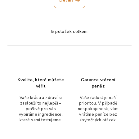
Detail
Průměrné
hodnocení
produktu
5
položek celkem
O
je
v
5,0
l
z
5
á
hvězdiček.
d
a
c
Kvalita, které můžete
Garance vrácení
í
věřit
peněz
p
r
Vaše krása a zdraví si
Vaše radost je naší
zaslouží to nejlepší –
prioritou. V případě
v
pečlivě pro vás
nespokojenosti, vám
k
vybíráme ingredience,
vrátíme peníze bez
y
které sami testujeme.
zbytečných otázek.
v
ý