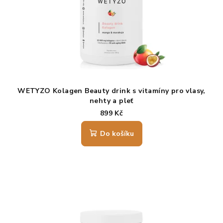
p
r
o
d
u
k
t
WETYZO Kolagen Beauty drink s vitamíny pro vlasy,
ů
nehty a pleť
mango & marakuja
899 Kč
Do košíku
Průměrné
hodnocení
produktu
je
4,6
z
5