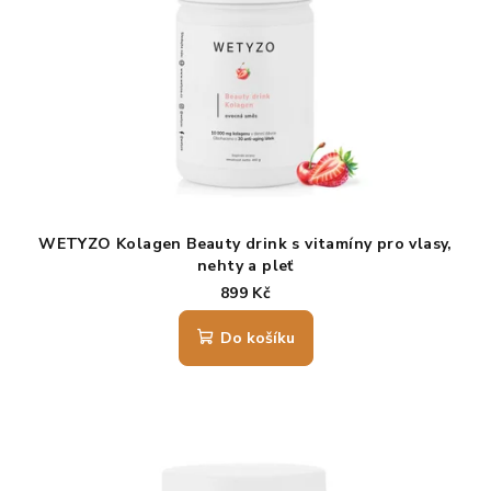
hvězdiček.
WETYZO Kolagen Beauty drink s vitamíny pro vlasy,
nehty a pleť
ovocná směs
899 Kč
Do košíku
Průměrné
hodnocení
produktu
je
4,5