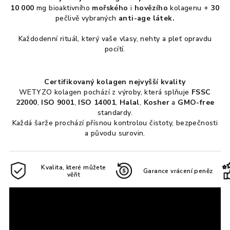
10 000
mg bioaktivního
mořského
i
hovězího
kolagenu +
30
pečlivě vybraných
anti-age látek.
Každodenní rituál, který vaše vlasy, nehty a pleť opravdu
pocítí.
Certifikovaný kolagen nejvyšší kvality
WETYZO kolagen pochází z výroby, která splňuje
FSSC
22000
,
ISO 9001
,
ISO 14001
,
Halal
,
Kosher
a
GMO-free
standardy.
Každá šarže prochází přísnou kontrolou čistoty, bezpečnosti
a původu surovin.
Kvalita, které můžete
Garance vrácení peněz
věřit