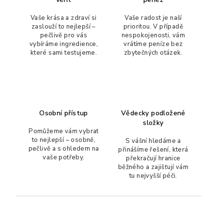
p
r
Vaše krása a zdraví si
Vaše radost je naší
zaslouží to nejlepší –
prioritou. V případě
v
pečlivě pro vás
nespokojenosti, vám
k
vybíráme ingredience,
vrátíme peníze bez
y
které sami testujeme.
zbytečných otázek.
v
ý
p
i
s
Osobní přístup
Vědecky podložené
u
složky
Pomůžeme vám vybrat
to nejlepší – osobně,
S vášní hledáme a
pečlivě a s ohledem na
přinášíme řešení, která
vaše potřeby.
překračují hranice
běžného a zajišťují vám
tu nejvyšší péči.
Z
á