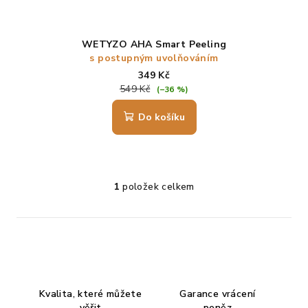
u
k
t
WETYZO AHA Smart Peeling
ů
s postupným uvolňováním
349 Kč
549 Kč
(–36 %)
Do košíku
Průměrné
hodnocení
produktu
1
položek celkem
O
je
v
5,0
l
z
5
á
hvězdiček.
d
a
c
Kvalita, které můžete
Garance vrácení
í
věřit
peněz