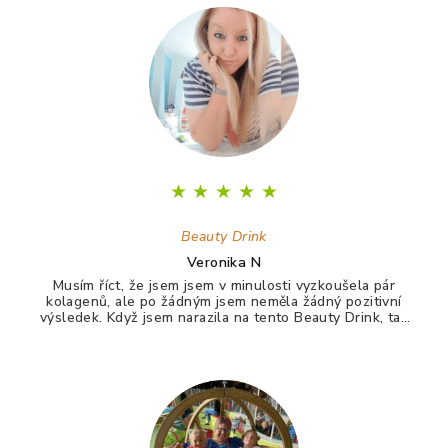
p
a
t
í
★
★
★
★
★
Beauty Drink
Veronika N
Musím říct, že jsem jsem v minulosti vyzkoušela pár
kolagenů, ale po žádným jsem neměla žádný pozitivní
výsledek. Když jsem narazila na tento Beauty Drink, tak
jsem si říkala zkusím to naposledy a uvidím. A udělala
jsem dobře. Po tomto drinku mám lepší vlasy, pevnější
nehty a lepší pleť. Takže opravdu doporučuji :)