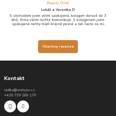
Beauty Drink
Lukáš a Veronika D
S obchodem jsem velmi spokojená, kolagen dorazil do 3
dnů, firma velmi rychle komunikuje. S kolagenem jsem
spokojená nehty mám krásně pevné a tak často se mi
nelámou, vlasy jdou krásně rozčesat a nezacuchávají se.
Všechny recenze
Kontakt
radka
@
wetyzo.cz
+420 739 265 170