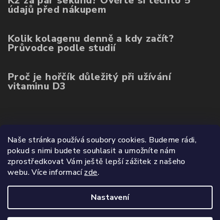
K2 za pár sekund? Ověřte si těchto 5
údajů před nákupem
Kolik kolagenu denně a kdy začít?
Průvodce podle studií
Proč je hořčík důležitý při užívání
vitaminu D3
Poslední hodnocení produktů
Naše stránka používá soubory cookies. Budeme rádi,
pokud s nimi budete souhlasit a umožníte nám
Balíček kolagenu 3ks (ovoce, mango, citron)
zprostředkovat Vám ještě lepší zážitek z našeho
|
webu.
Více informací
zde
.
Hodnocení produktu je 5 z 5 hvězdiček.
Nastavení