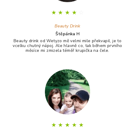
★
★
★
★
☆
Beauty Drink
Štěpánka H
Beauty drink od Wetyzo mě velmi mile překvapil, je to
vcelku chutný nápoj. Ale hlavně co, tak během prvního
měsíce mi zmizela téměř krupička na čele.
★
★
★
★
★