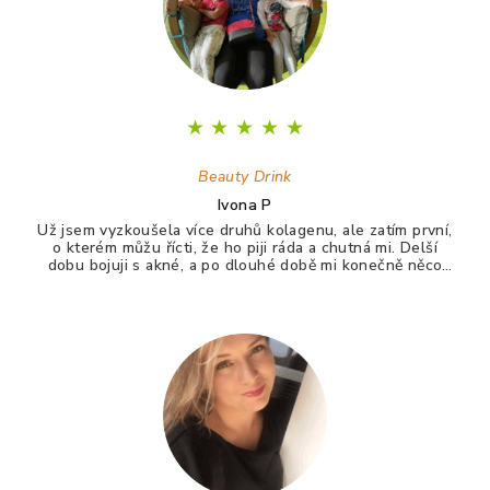
★
★
★
★
★
Beauty Drink
Ivona P
Už jsem vyzkoušela více druhů kolagenu, ale zatím první,
o kterém můžu řícti, že ho piji ráda a chutná mi. Delší
dobu bojuji s akné, a po dlouhé době mi konečně něco
zabralo. Není to 100%, ale už konečně nevypadám jak
puberťák. Drink má pomáhat ještě na vlasy a nehty.