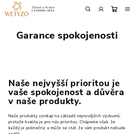
Přejít
na
Po-Pá: 9:00 - 17:00
obsah
Nákup
Hledat
Přihlášení
Garance spokojenosti
košík
Naše nejvyšší prioritou je
vaše spokojenost a důvěra
v naše produkty.
Naše produkty vznikají na základě nejnovějších výzkumů,
protože kvalita je pro nás prioritou. Chápeme však, že
každý je jedinečný, a může se stát, že vám produkt nebude
sedět.