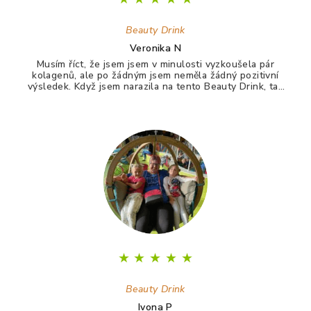
Beauty Drink
Veronika N
Musím říct, že jsem jsem v minulosti vyzkoušela pár
kolagenů, ale po žádným jsem neměla žádný pozitivní
výsledek. Když jsem narazila na tento Beauty Drink, tak
jsem si říkala zkusím to naposledy a uvidím. A udělala
jsem dobře. Po tomto drinku mám lepší vlasy, pevnější
nehty a lepší pleť. Takže opravdu doporučuji :)
★
★
★
★
★
Beauty Drink
Ivona P