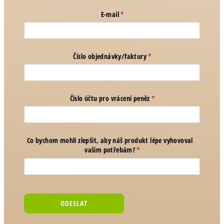
E-mail
(required)
*
Číslo objednávky/​faktury
(required)
*
Číslo účtu pro vrácení peněz
(required)
*
Co bychom mohli zlepšit, aby náš produkt lépe vyhovoval
vašim potřebám?
(required)
*
ODESLAT