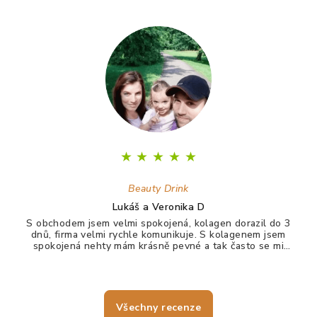
★
★
★
★
★
Beauty Drink
Lukáš a Veronika D
S obchodem jsem velmi spokojená, kolagen dorazil do 3
dnů, firma velmi rychle komunikuje. S kolagenem jsem
spokojená nehty mám krásně pevné a tak často se mi
nelámou, vlasy jdou krásně rozčesat a nezacuchávají se.
Všechny recenze