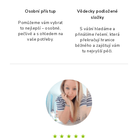
i
s
Osobní přístup
Vědecky podložené
u
složky
Pomůžeme vám vybrat
to nejlepší – osobně,
S vášní hledáme a
pečlivě a s ohledem na
přinášíme řešení, která
vaše potřeby.
překračují hranice
běžného a zajišťují vám
tu nejvyšší péči.
Z
á
p
a
t
í
★
★
★
★
★