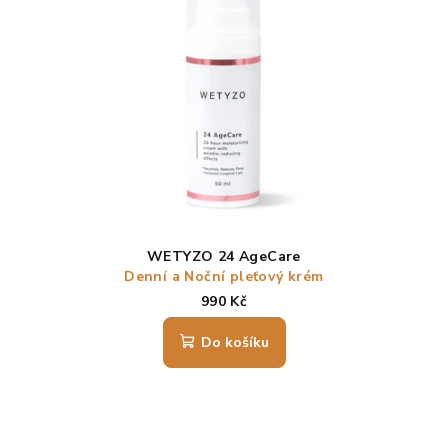
i
s
p
r
o
d
u
k
t
WETYZO 24 AgeCare
ů
Denní a Noční pleťový krém
990 Kč
Do košíku
Průměrné
hodnocení
produktu