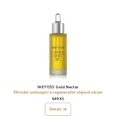
hodnocení
produktu
je
5,0
z
5
hvězdiček.
WETYZO Gold Nectar
Přírodní omlazující a regenerační olejové sérum
649 Kč
Detail