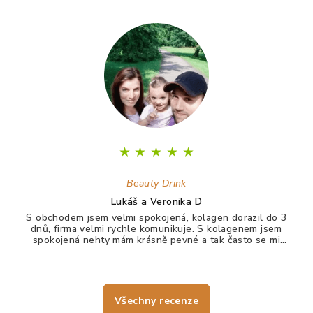
★
★
★
★
★
Beauty Drink
Lukáš a Veronika D
S obchodem jsem velmi spokojená, kolagen dorazil do 3
dnů, firma velmi rychle komunikuje. S kolagenem jsem
spokojená nehty mám krásně pevné a tak často se mi
nelámou, vlasy jdou krásně rozčesat a nezacuchávají se.
Všechny recenze