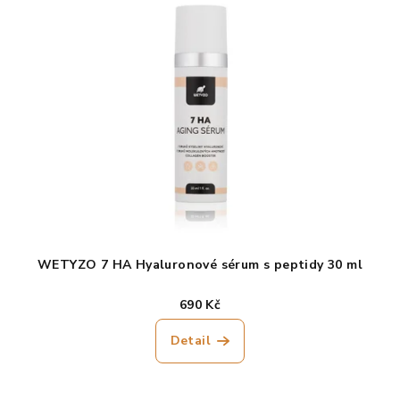
je
5,0
z
5
hvězdiček.
WETYZO 7 HA Hyaluronové sérum s peptidy 30 ml
690 Kč
Detail
Průměrné