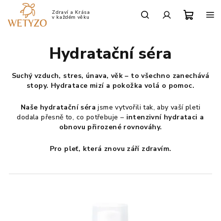
Přejít
na
Po-Pá: 9:00 - 17:00
obsah
Nákup
Hledat
Přihlášení
Hydratační séra
košík
Suchý vzduch, stres, únava, věk – to všechno zanechává
stopy. Hydratace mizí a pokožka volá o pomoc.
Naše hydratační séra
jsme vytvořili tak, aby vaší pleti
dodala přesně to, co potřebuje –
intenzivní hydrataci a
obnovu přirozené rovnováhy.
Pro pleť, která znovu září zdravím.
V
ý
p