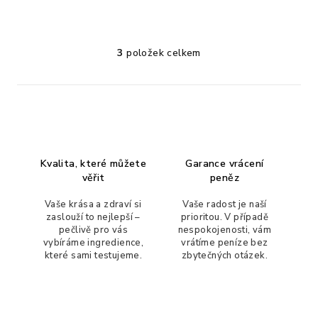
Průměrné
hodnocení
produktu
3
položek celkem
O
je
v
5,0
l
z
5
á
hvězdiček.
d
a
c
Kvalita, které můžete
Garance vrácení
í
věřit
peněz
p
r
Vaše krása a zdraví si
Vaše radost je naší
zaslouží to nejlepší –
prioritou. V případě
v
pečlivě pro vás
nespokojenosti, vám
k
vybíráme ingredience,
vrátíme peníze bez
y
které sami testujeme.
zbytečných otázek.
v
ý
p