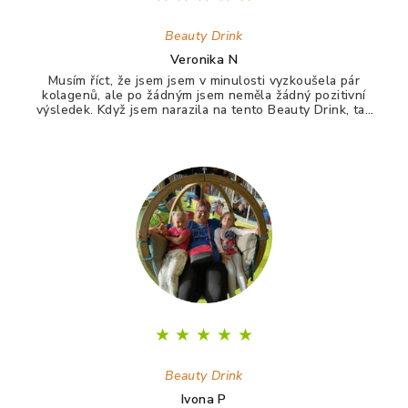
Beauty Drink
Veronika N
Musím říct, že jsem jsem v minulosti vyzkoušela pár
kolagenů, ale po žádným jsem neměla žádný pozitivní
výsledek. Když jsem narazila na tento Beauty Drink, tak
jsem si říkala zkusím to naposledy a uvidím. A udělala
jsem dobře. Po tomto drinku mám lepší vlasy, pevnější
nehty a lepší pleť. Takže opravdu doporučuji :)
★
★
★
★
★
Beauty Drink
Ivona P