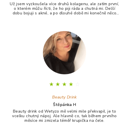
Už jsem vyzkoušela více druhů kolagenu, ale zatím první,
o kterém můžu řícti, že ho piji ráda a chutná mi. Delší
dobu bojuji s akné, a po dlouhé době mi konečně něco
zabralo. Není to 100%, ale už konečně nevypadám jak
puberťák. Drink má pomáhat ještě na vlasy a nehty.
★
★
★
★
☆
Beauty Drink
Štěpánka H
Beauty drink od Wetyzo mě velmi mile překvapil, je to
vcelku chutný nápoj. Ale hlavně co, tak během prvního
měsíce mi zmizela téměř krupička na čele.