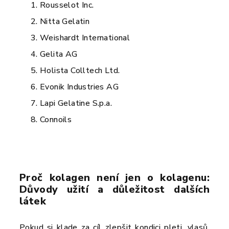
Rousselot Inc.
Nitta Gelatin
Weishardt International
Gelita AG
Holista Colltech Ltd.
Evonik Industries AG
Lapi Gelatine S.p.a.
Connoils
Proč kolagen není jen o kolagenu:
Důvody užití a důležitost dalších
látek
Pokud si klade za cíl zlepšit kondici pleti, vlasů,