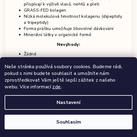
přispívají k výživě vlasů, nehtů a pleti
GRASS-FED kolagen
Nízká molekulová hmotnost kolagenu (dipeptidy
a tripeptidy)
Forma prášku umožňuje libovolné dávkování
Minerální látky v organické formě
Nevýhody:
Žádné
Aktivní látky
Naše stránka používá soubory cookies. Budeme rádi,
kolagen, kyselina hyaluronová, MSM,
pokud s nimi budete souhlasit a umožníte nám
Hydrolyzovaný keratin, elastin, Vitamíny A, B1,
zprostředkovat Vám ještě lepší zážitek z našeho
B2, B3, B5, B6, B9, B12, biotin, vitamín C,vitamin
webu.
Více informací
zde
.
D3, L-cystein, L-methionin, L-tyrosin, kopřiva,
Astaxanthin, Saw palmetto, přeslička rolní
(křemík), inositol, železo, zinek, PABA, mangan,
Nastavení
selen, měď
Souhlasím
2. místo