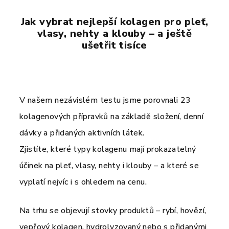
Jak vybrat nejlepší kolagen pro pleť,
vlasy, nehty a klouby – a ještě
ušetřit tisíce
V našem nezávislém testu jsme porovnali 23
kolagenových přípravků na základě složení, denní
dávky a přidaných aktivních látek.
Zjistíte, které typy kolagenu mají prokazatelný
účinek na pleť, vlasy, nehty i klouby – a které se
vyplatí nejvíc i s ohledem na cenu.
Na trhu se objevují stovky produktů – rybí, hovězí,
vepřový kolagen, hydrolyzovaný nebo s přidanými