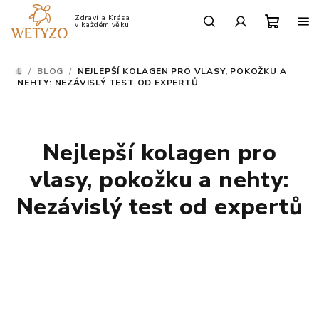
Přejít
na
Po-Pá: 9:00 - 17:00
obsah
Nákup
Hledat
Přihlášení
/
BLOG
/
NEJLEPŠÍ KOLAGEN PRO VLASY, POKOŽKU A
DOMŮ
košík
NEHTY: NEZÁVISLÝ TEST OD EXPERTŮ
Nejlepší kolagen pro
vlasy, pokožku a nehty:
Nezávislý test od expertů