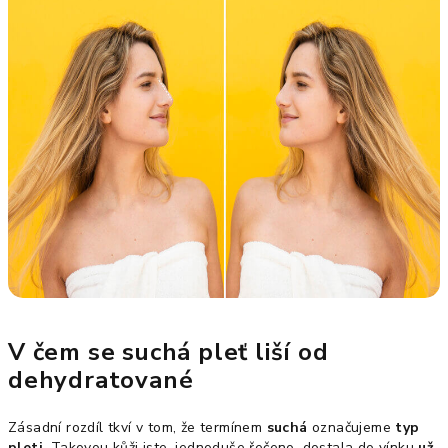
V čem se suchá pleť liší od
dehydratované
Zásadní rozdíl tkví v tom, že termínem
suchá
označujeme
typ
pleti
. Takovou kůži jste, jednoduše řečeno, dostala do vínku
už