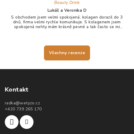
Beauty Drink
Lukáš a Veronika D
S obchodem jsem velmi spokojená, kolagen dorazil do 3
dnů, firma velmi rychle komunikuje. S kolagenem jsem
spokojená nehty mám krásně pevné a tak často se mi
nelámou, vlasy jdou krásně rozčesat a nezacuchávají se.
Všechny recenze
Kontakt
radka
@
wetyzo.cz
+420 739 265 170