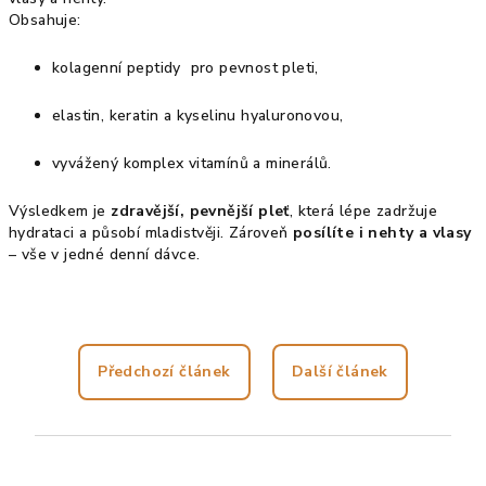
Obsahuje:
kolagenní peptidy pro pevnost pleti,
elastin, keratin a kyselinu hyaluronovou,
vyvážený komplex vitamínů a minerálů.
Výsledkem je
zdravější, pevnější pleť
, která lépe zadržuje
hydrataci a působí mladistvěji. Zároveň
posílíte i nehty a vlasy
– vše v jedné denní dávce.
Předchozí článek
Další článek
Z
á