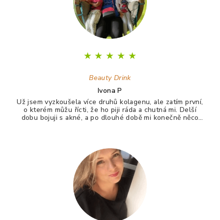
★
★
★
★
★
Beauty Drink
Ivona P
Už jsem vyzkoušela více druhů kolagenu, ale zatím první,
o kterém můžu řícti, že ho piji ráda a chutná mi. Delší
dobu bojuji s akné, a po dlouhé době mi konečně něco
zabralo. Není to 100%, ale už konečně nevypadám jak
puberťák. Drink má pomáhat ještě na vlasy a nehty.