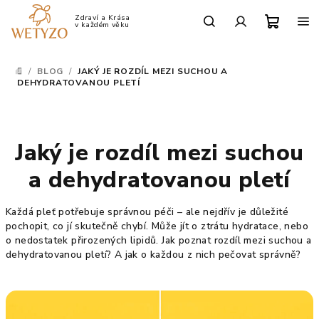
Přejít
na
Po-Pá: 9:00 - 17:00
obsah
Nákup
Hledat
Přihlášení
/
BLOG
/
JAKÝ JE ROZDÍL MEZI SUCHOU A
DOMŮ
košík
DEHYDRATOVANOU PLETÍ
Jaký je rozdíl mezi suchou
a dehydratovanou pletí
Každá pleť potřebuje správnou péči – ale nejdřív je důležité
pochopit, co jí skutečně chybí. Může jít o ztrátu hydratace, nebo
o nedostatek přirozených lipidů. Jak poznat rozdíl mezi suchou a
dehydratovanou pletí? A jak o každou z nich pečovat správně?