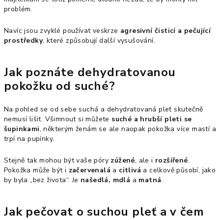
problém.
Navíc jsou zvyklé používat veskrze
agresivní čisticí a pečující
prostředky
, které způsobují další vysušování.
Jak poznáte dehydratovanou
pokožku od suché?
Na pohled se od sebe suchá a dehydratovaná pleť skutečně
nemusí lišit. Všimnout si můžete
suché a hrubší pleti se
šupinkami
, některým ženám se ale naopak pokožka více mastí a
trpí na pupínky.
Stejně tak mohou být vaše póry
zúžené
, ale i
rozšířené
.
Pokožka může být i
začervenalá
a
citlivá
a celkově působí, jako
by byla „bez života“. Je
našedlá, mdlá
a
matná
.
Jak pečovat o suchou pleť a v čem