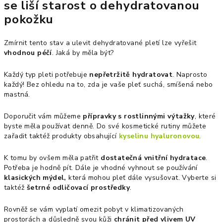
se liší starost o dehydratovanou
pokožku
Zmírnit tento stav a ulevit dehydratované pletí lze vyřešit
vhodnou péčí
. Jaká by měla být?
Každý typ pleti potřebuje
nepřetržitě hydratovat
. Naprosto
každý! Bez ohledu na to, zda je vaše pleť suchá, smíšená nebo
mastná.
Doporučit vám můžeme
přípravky s rostlinnými výtažky
, které
byste měla používat denně. Do své kosmetické rutiny můžete
zařadit taktéž produkty obsahující
kyselinu hyaluronovou
.
K tomu by ovšem měla patřit
dostatečná vnitřní hydratace
.
Potřeba je hodně pít. Dále je vhodné vyhnout se používání
klasických mýdel,
která mohou pleť dále vysušovat. Vyberte si
taktéž
šetrné odličovací prostředky
.
Rovněž se vám vyplatí omezit pobyt v klimatizovaných
prostorách a důsledně svou kůži
chránit před vlivem UV