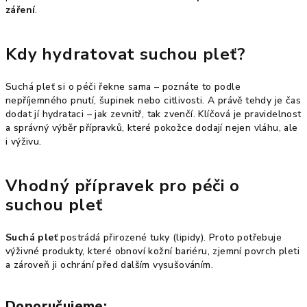
záření
.
Kdy hydratovat suchou pleť?
Suchá pleť si o péči řekne sama – poznáte to podle
nepříjemného pnutí, šupinek nebo citlivosti. A právě tehdy je čas
dodat jí hydrataci – jak zevnitř, tak zvenčí. Klíčová je pravidelnost
a správný výběr přípravků, které pokožce dodají nejen vláhu, ale
i výživu.
Vhodný přípravek pro péči o
suchou pleť
Suchá pleť
postrádá přirozené tuky (lipidy). Proto potřebuje
výživné produkty, které obnoví kožní bariéru, zjemní povrch pleti
a zároveň ji ochrání před dalším vysušováním.
Doporučujeme: