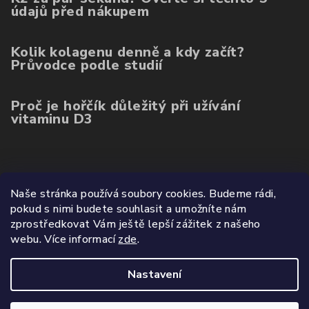
údajů před nákupem
Kolik kolagenu denně a kdy začít?
Průvodce podle studií
Proč je hořčík důležitý při užívání
vitaminu D3
Poslední hodnocení produktů
Naše stránka používá soubory cookies. Budeme rádi,
pokud s nimi budete souhlasit a umožníte nám
Balíček kolagenu 3ks (ovoce, mango, citron)
zprostředkovat Vám ještě lepší zážitek z našeho
|
webu.
Více informací
zde
.
Hodnocení produktu je 5 z 5 hvězdiček.
Nastavení
Copyright 2026
Wetyzo.cz
. Všechna práva vyhrazena.