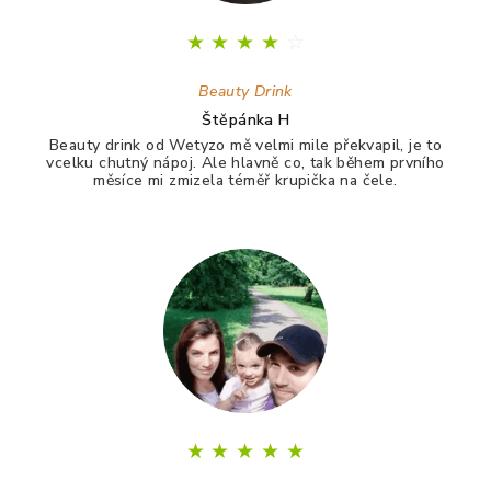
★
★
★
★
☆
Beauty Drink
Štěpánka H
Beauty drink od Wetyzo mě velmi mile překvapil, je to
vcelku chutný nápoj. Ale hlavně co, tak během prvního
měsíce mi zmizela téměř krupička na čele.
★
★
★
★
★