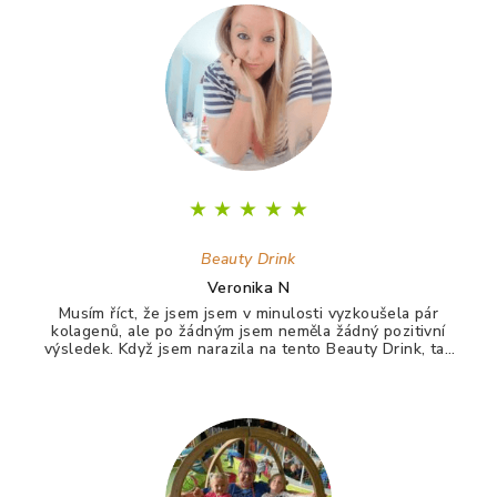
p
a
t
í
★
★
★
★
★
Beauty Drink
Veronika N
Musím říct, že jsem jsem v minulosti vyzkoušela pár
kolagenů, ale po žádným jsem neměla žádný pozitivní
výsledek. Když jsem narazila na tento Beauty Drink, tak
jsem si říkala zkusím to naposledy a uvidím. A udělala
jsem dobře. Po tomto drinku mám lepší vlasy, pevnější
nehty a lepší pleť. Takže opravdu doporučuji :)