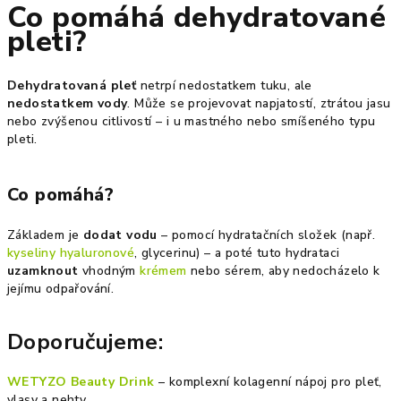
Co pomáhá dehydratované
pleti?
Dehydratovaná pleť
netrpí nedostatkem tuku, ale
nedostatkem vody
. Může se projevovat napjatostí, ztrátou jasu
nebo zvýšenou citlivostí – i u mastného nebo smíšeného typu
pleti.
Co pomáhá?
Základem je
dodat vodu
– pomocí hydratačních složek (např.
kyseliny hyaluronové
, glycerinu) – a poté tuto hydrataci
uzamknout
vhodným
krémem
nebo sérem, aby nedocházelo k
jejímu odpařování.
Doporučujeme:
WETYZO Beauty Drink
– komplexní kolagenní nápoj pro pleť,
vlasy a nehty.