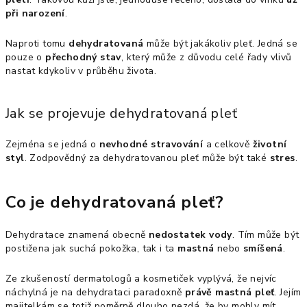
při narození
.
Naproti tomu
dehydratovaná
může být jakákoliv pleť. Jedná se
pouze o
přechodný stav
, který může z důvodu celé řady vlivů
nastat kdykoliv v průběhu života.
Jak se projevuje dehydratovaná pleť
Zejména se jedná o
nevhodné stravování
a celkově
životní
styl
. Zodpovědný za dehydratovanou pleť může být také
stres
.
Co je dehydratovaná pleť?
Dehydratace znamená obecně
nedostatek vody
. Tím může být
postižena jak suchá pokožka, tak i ta
mastná
nebo
smíšená
.
Ze zkušeností dermatologů a kosmetiček vyplývá, že nejvíc
náchylná je na dehydrataci paradoxně
právě mastná pleť
. Jejím
majitelkám se totiž poměrně dlouho nezdá, že by mohly mít