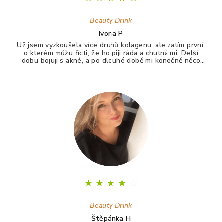
Beauty Drink
Ivona P
Už jsem vyzkoušela více druhů kolagenu, ale zatím první,
o kterém můžu řícti, že ho piji ráda a chutná mi. Delší
dobu bojuji s akné, a po dlouhé době mi konečně něco
zabralo. Není to 100%, ale už konečně nevypadám jak
puberťák. Drink má pomáhat ještě na vlasy a nehty.
★
★
★
★
☆
Beauty Drink
Štěpánka H