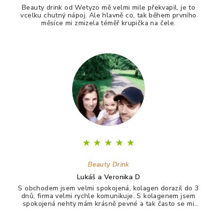
Beauty drink od Wetyzo mě velmi mile překvapil, je to
vcelku chutný nápoj. Ale hlavně co, tak během prvního
měsíce mi zmizela téměř krupička na čele.
★
★
★
★
★
Beauty Drink
Lukáš a Veronika D
S obchodem jsem velmi spokojená, kolagen dorazil do 3
dnů, firma velmi rychle komunikuje. S kolagenem jsem
spokojená nehty mám krásně pevné a tak často se mi
nelámou, vlasy jdou krásně rozčesat a nezacuchávají se.