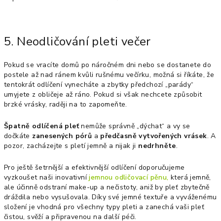
5. Neodličování pleti večer
Pokud se vracíte domů po náročném dni nebo se dostanete do
postele až nad ránem kvůli rušnému večírku, možná si říkáte, že
tentokrát odlíčení vynecháte a zbytky předchozí „parády“
umyjete z obličeje až ráno. Pokud si však nechcete způsobit
brzké vrásky, raději na to zapomeňte.
Špatně odlíčená pleť
nemůže správně „dýchat“ a vy se
dočkáte
zanesených pórů
a
předčasně vytvořených vrásek
. A
pozor, zacházejte s pletí jemně a nijak ji
nedrhněte
.
Pro ještě šetrnější a efektivnější odlíčení doporučujeme
vyzkoušet naši inovativní
jemnou odličovací pěnu
,
která jemně,
ale účinně odstraní make-up a nečistoty, aniž by pleť zbytečně
dráždila nebo vysušovala. Díky své jemné textuře a vyváženému
složení je vhodná pro všechny typy pleti a zanechá vaši pleť
čistou, svěží a připravenou na další péči.