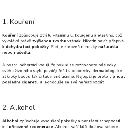
1. Kouření
Kouření
způsobuje ztrátu vitamínu C, kolagenu a elastinu, což
vyvolává právě
zvýšenou tvorbu vrásek
. Nikotin navíc přispívá
k
dehydrataci pokožky
. Pleť je zároveň nehezky
nažloutlá
nebo našedlá
.
A pozor, odborníci varují, že pokud se rozhodnete následky
svého životního stylu později řešit s odborníky, dermatologické
zákroky budou tak či tak méně účinné. Nejlepší je proto
típnout
poslední cigaretu
a jednoduše se své neřesti vzdát.
2. Alkohol
Alkohol
způsobuje vysoušení pokožky a narušení schopnosti
její
přirozené regenerace
. Alkohol vaší kůži doslova sebere