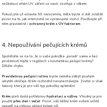
nežádoucí efekt UV záření se navíc zostřuje s věkem.
Pokud jste už oslavila 50. narozeniny, měla byste si dát zvláště
pozor na to, jak intenzivně se vystavujete slunci. Používejte při
něm pravidelně i
ochranný krém s UV faktorem
.
4. Nepoužívání pečujících krémů
Spoléháte se na to, že si vaše pokožka „poradí“ sama a bez
povšimnutí míjíte v regálech s kosmetikou pečující krémy?
Děláte chybu.
Pravidelnou pečující rutinu
byste neměla odbýt pouhým
umytím obličeje. Krém rozhodně nevynechávejte. Zvolte si však
takový, který je pro váš typ pokožky optimální.
Krém
pleti dodá potřebnou
hydrataci a výživu
. Vhodný je pro
použití
přes den i večer
. Pozor, váš běžný krém ovšem určitě
nepatří na citlivou oblast kolem očí.