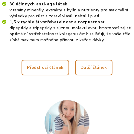
30 účinných anti-age látek
vitamíny minerály, extrakty z bylin a nutrienty pro maximální
výsledky pro růst a zdraví vlasů, nehtů i pleti
1,5 x rychlejší vstřebatelnost a rozpustnost
dipeptidy a tripeptidy s různou molekulovou hmotností zajistí
optimální vstřebatelnost kolagenu čímž zajišťují, že vaše tělo
získá maximum možného přínosu z každé dávky.
Předchozí článek
Další článek
Z
á
p
a
t
í