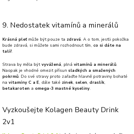
9. Nedostatek vitamínů a minerálů
Krásná pleť
může být pouze ta
zdravá
. A o tom, jestli pokožka
bude zdravá, si můžete sami rozhodnout tím,
co si dáte na
talíř
.
Strava by měla být
vyvážená
, plná
vitamínů a minerálů
.
Naopak je vhodné omezit přísun
sladkých a smažených
pokrmů
. Do své stravy proto zařaďte hlavně potraviny bohaté
na
vitamíny C a E
, dále také
zinek
,
selen
,
draslík
,
betakaroten
a
omega-3 mastné kyseliny
.
Vyzkoušejte Kolagen Beauty Drink
2v1