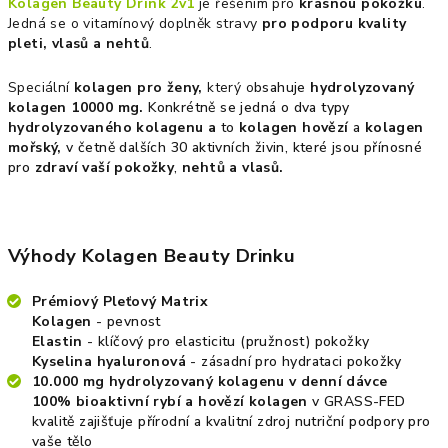
Kolagen Beauty Drink 2v1
je řešením pro
krásnou pokožku
.
Jedná se o vitamínový doplněk stravy
pro podporu kvality
pleti, vlasů a nehtů
.
Speciální
kolagen pro ženy,
který o
bsahuje
hydrolyzovaný
kolagen 10000 mg.
Konkrétně se jedná o dva typy
hydrolyzovaného kolagenu a
to
kolagen hovězí
a
kolagen
mořský,
v četně dalších 30 aktivních živin, které jsou přínosné
pro
zdraví vaší pokožky
,
nehtů a vlasů.
Výhody Kolagen Beauty Drinku
Prémiový Pleťový Matrix
Kolagen
- pevnost
Elastin
- klíčový pro elasticitu (pružnost) pokožky
Kyselina hyaluronová
- zásadní pro hydrataci pokožky
10.000 mg hydrolyzovaný kolagenu v denní dávce
100% bioaktivní rybí a hovězí kolagen
v GRASS-FED
kvalitě zajišťuje přírodní a kvalitní zdroj nutriční podpory pro
vaše tělo