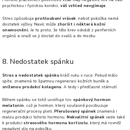
psychickou i fyzickou kondici,
váš vzhled nevyjímaje
.
Stres způsobuje
prohloubení vrásek
, neboť pokožka nemá
dostatek výživy. Navíc může
zhoršit i některá kožní
onemocnění.
Je to proto, že tělo krev odvádí z periferních
orgánů a snaží se ji dostat do svalů a do mozku.
8. Nedostatek spánku
Stres a nedostatek spánku
kráčí ruku v ruce. Pokud málo
spíte, znamená to špatnou regeneraci kožních buněk a
sníženou produkcí kolagenu
. A tedy i předčasné stárnutí.
Během spánku se totiž uvolňuje tzv.
spánkový hormon
melatonin
, což je hormon, který současně povzbuzuje
regenerační procesy pleti.
Přerušovaný spánek
znamená i
malou produkci tohoto hormonu.
Nekvalitní spánek
vede také
k produkci
stresového hormonu kortizolu
, který má rovněž
negativní vliv na pokožku.