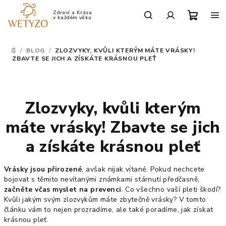
Přejít
na
Po-Pá: 9:00 - 17:00
obsah
Nákup
Hledat
Přihlášení
/
BLOG
/
ZLOZVYKY, KVŮLI KTERÝM MÁTE VRÁSKY!
DOMŮ
košík
ZBAVTE SE JICH A ZÍSKÁTE KRÁSNOU PLEŤ
Zlozvyky, kvůli kterým
máte vrásky! Zbavte se jich
a získáte krásnou pleť
Vrásky jsou přirozené
, avšak nijak vítané. Pokud nechcete
bojovat s těmito nevítanými známkami stárnutí předčasně,
začněte včas myslet na prevenci
. Co všechno vaší pleti škodí?
Kvůli jakým svým zlozvykům máte zbytečně vrásky? V tomto
článku vám to nejen prozradíme, ale také poradíme, jak získat
krásnou pleť.