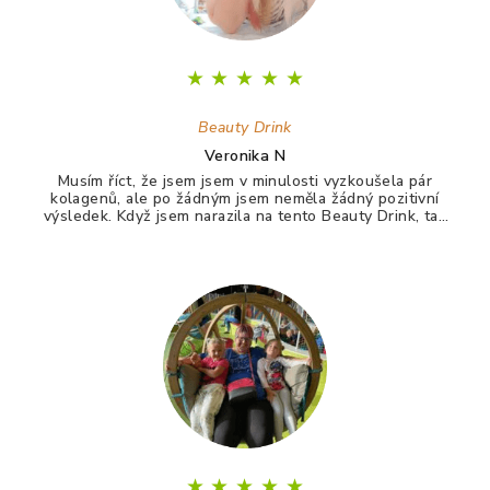
★
★
★
★
★
Beauty Drink
Veronika N
Musím říct, že jsem jsem v minulosti vyzkoušela pár
kolagenů, ale po žádným jsem neměla žádný pozitivní
výsledek. Když jsem narazila na tento Beauty Drink, tak
jsem si říkala zkusím to naposledy a uvidím. A udělala
jsem dobře. Po tomto drinku mám lepší vlasy, pevnější
nehty a lepší pleť. Takže opravdu doporučuji :)
★
★
★
★
★