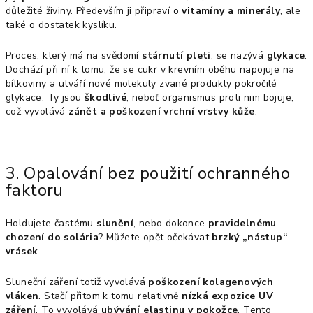
důležité živiny. Především ji připraví o
vitamíny a minerály
, ale
také o dostatek kyslíku.
Proces, který má na svědomí
stárnutí pleti
, se nazývá
glykace
.
Dochází při ní k tomu, že se cukr v krevním oběhu napojuje na
bílkoviny a utváří nové molekuly zvané produkty pokročilé
glykace. Ty jsou
škodlivé
, neboť organismus proti nim bojuje,
což vyvolává
zánět a poškození vrchní vrstvy kůže
.
3. Opalování bez použití ochranného
faktoru
Holdujete častému
slunění
, nebo dokonce
pravidelnému
chození do solária
? Můžete opět očekávat
brzký „nástup“
vrásek
.
Sluneční záření totiž vyvolává
poškození kolagenových
vláken
. Stačí přitom k tomu relativně
nízká expozice UV
záření
. To vyvolává
ubývání elastinu v pokožce
. Tento