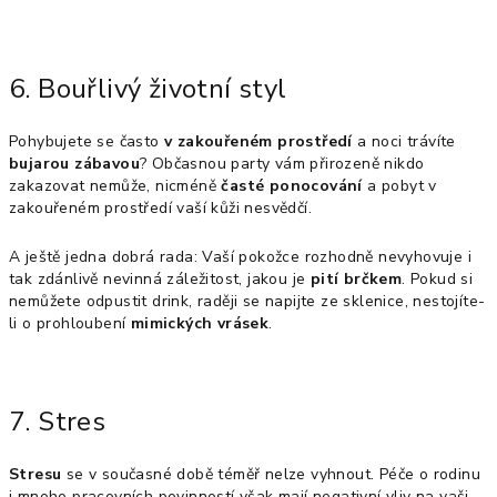
6. Bouřlivý životní styl
Pohybujete se často
v zakouřeném prostředí
a noci trávíte
bujarou zábavou
? Občasnou party vám přirozeně nikdo
zakazovat nemůže, nicméně
časté ponocování
a pobyt v
zakouřeném prostředí vaší kůži nesvědčí.
A ještě jedna dobrá rada: Vaší pokožce rozhodně nevyhovuje i
tak zdánlivě nevinná záležitost, jakou je
pití brčkem
. Pokud si
nemůžete odpustit drink, raději se napijte ze sklenice, nestojíte-
li o prohloubení
mimických vrásek
.
7. Stres
Stresu
se v současné době téměř nelze vyhnout. Péče o rodinu
i mnoho pracovních povinností však mají negativní vliv na vaši