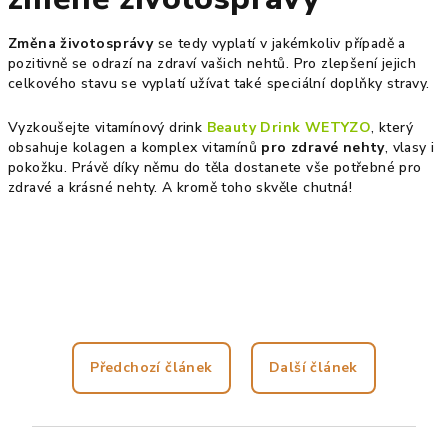
Změna životosprávy
se tedy vyplatí v jakémkoliv případě a
pozitivně se odrazí na zdraví vašich nehtů. Pro zlepšení jejich
celkového stavu se vyplatí užívat také speciální doplňky stravy.
Vyzkoušejte vitamínový drink
Beauty Drink WETYZO
, který
obsahuje kolagen a komplex vitamínů
pro zdravé nehty
, vlasy i
pokožku. Právě díky němu do těla dostanete vše potřebné pro
zdravé a krásné nehty. A kromě toho skvěle chutná!
Předchozí článek
Další článek
Z