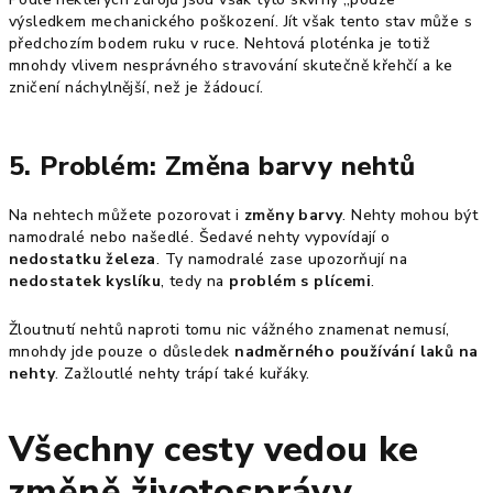
výsledkem mechanického poškození. Jít však tento stav může s
předchozím bodem ruku v ruce. Nehtová ploténka je totiž
mnohdy vlivem nesprávného stravování skutečně křehčí a ke
zničení náchylnější, než je žádoucí.
5. Problém: Změna barvy nehtů
Na nehtech můžete pozorovat i
změny barvy
. Nehty mohou být
namodralé nebo našedlé. Šedavé nehty vypovídají o
nedostatku železa
. Ty namodralé zase upozorňují na
nedostatek kyslíku
, tedy na
problém s plícemi
.
Žloutnutí nehtů naproti tomu nic vážného znamenat nemusí,
mnohdy jde pouze o důsledek
nadměrného používání laků na
nehty
. Zažloutlé nehty trápí také kuřáky.
Všechny cesty vedou ke
změně životosprávy