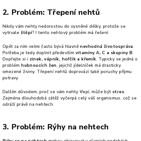
2. Problém: Třepení nehtů
Nikdy vám nehty nedorostou do vysněné délky, protože se
vytrvale
štěpí
? I tento nehtový problém má řešení.
Opět za ním velmi často bývá hlavně
nevhodná životospráva
.
Potřeba je tedy doplnit především
vitamíny A, C a skupiny B
.
Dopřejte si i
zinek, vápník, hořčík a křemík
. Typicky se jedná o
problém
hubnoucích žen
, jejichž jídelníček má drasticky
omezené živiny. Třepení nehtů doprovází také poruchy příjmu
potravy.
Dalším důvodem, proč se vám nehty třepí, může být
stres
.
Zejména dlouhodobá zátěž vyčerpá celý váš organismus, což se
odráží právě na nehtech.
3. Problém: Rýhy na nehtech
Rýhy se na nehtech
mohou objevovat v různých podobách.