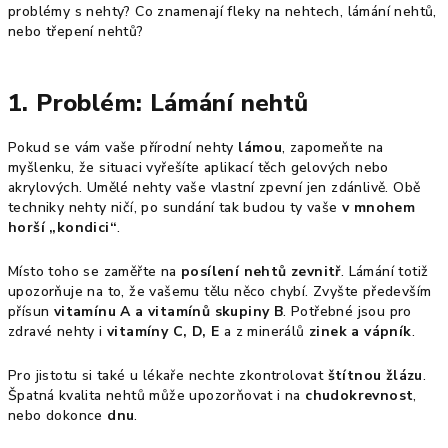
problémy s nehty? Co znamenají fleky na nehtech, lámání nehtů,
nebo třepení nehtů?
1. Problém: Lámání nehtů
Pokud se vám vaše přírodní nehty
lámou
, zapomeňte na
myšlenku, že situaci vyřešíte aplikací těch gelových nebo
akrylových. Umělé nehty vaše vlastní zpevní jen zdánlivě. Obě
techniky nehty ničí, po sundání tak budou ty vaše
v mnohem
horší „kondici“
.
Místo toho se zaměřte na
posílení nehtů zevnitř
. Lámání totiž
upozorňuje na to, že vašemu tělu něco chybí. Zvyšte především
přísun
vitamínu A a vitamínů skupiny B
. Potřebné jsou pro
zdravé nehty i
vitamíny C, D, E
a z minerálů
zinek a vápník
.
Pro jistotu si také u lékaře nechte zkontrolovat
štítnou žlázu
.
Špatná kvalita nehtů může upozorňovat i na
chudokrevnost
,
nebo dokonce
dnu
.