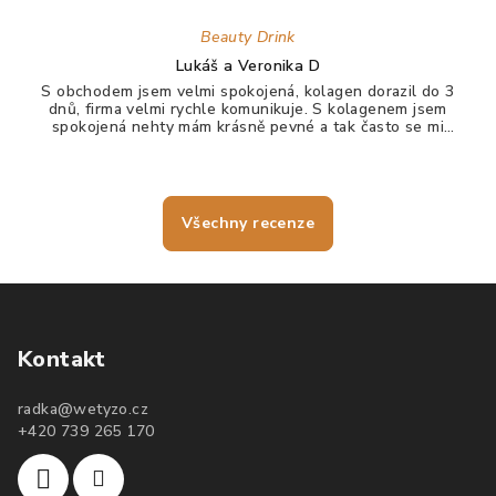
Beauty Drink
Lukáš a Veronika D
S obchodem jsem velmi spokojená, kolagen dorazil do 3
dnů, firma velmi rychle komunikuje. S kolagenem jsem
spokojená nehty mám krásně pevné a tak často se mi
nelámou, vlasy jdou krásně rozčesat a nezacuchávají se.
Všechny recenze
Kontakt
radka
@
wetyzo.cz
+420 739 265 170