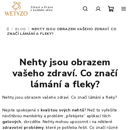
Přejít
na
Po-Pá: 9:00 - 17:00
obsah
Nákup
Hledat
Přihlášení
/
BLOG
/
NEHTY JSOU OBRAZEM VAŠEHO ZDRAVÍ. CO
DOMŮ
košík
ZNAČÍ LÁMÁNÍ A FLEKY?
Nehty jsou obrazem
vašeho zdraví. Co značí
lámání a fleky?
Nehty jsou obrazem vašeho zdraví. Co značí lámání a fleky?
Nejste spokojená s
kvalitou svých nehtů
? Než to vyřešíte
návštěvou manikérky a problém „přebijete“ aplikací těch
gelových
, zbrzděte. Nehty mohou upozornit i na některé
zdravotní problémy
, které je potřeba řešit. Co značí různé