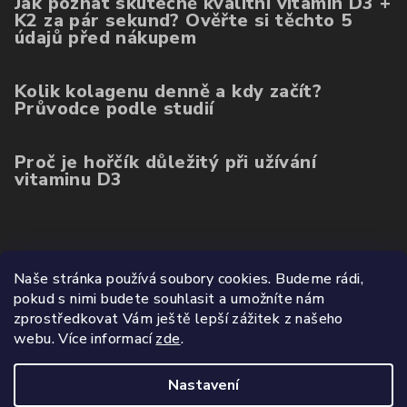
Jak poznat skutečně kvalitní vitamin D3 +
K2 za pár sekund? Ověřte si těchto 5
údajů před nákupem
Kolik kolagenu denně a kdy začít?
Průvodce podle studií
Proč je hořčík důležitý při užívání
vitaminu D3
Poslední hodnocení produktů
Naše stránka používá soubory cookies. Budeme rádi,
pokud s nimi budete souhlasit a umožníte nám
Balíček kolagenu 3ks (ovoce, mango, citron)
zprostředkovat Vám ještě lepší zážitek z našeho
|
webu.
Více informací
zde
.
Hodnocení produktu je 5 z 5 hvězdiček.
Nastavení