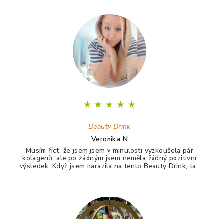
á
p
a
t
í
★
★
★
★
★
Beauty Drink
Veronika N
Musím říct, že jsem jsem v minulosti vyzkoušela pár
kolagenů, ale po žádným jsem neměla žádný pozitivní
výsledek. Když jsem narazila na tento Beauty Drink, tak
jsem si říkala zkusím to naposledy a uvidím. A udělala
jsem dobře. Po tomto drinku mám lepší vlasy, pevnější
nehty a lepší pleť. Takže opravdu doporučuji :)