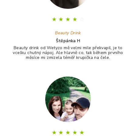
★
★
★
★
☆
Beauty Drink
Štěpánka H
Beauty drink od Wetyzo mě velmi mile překvapil, je to
vcelku chutný nápoj. Ale hlavně co, tak během prvního
měsíce mi zmizela téměř krupička na čele.
★
★
★
★
★