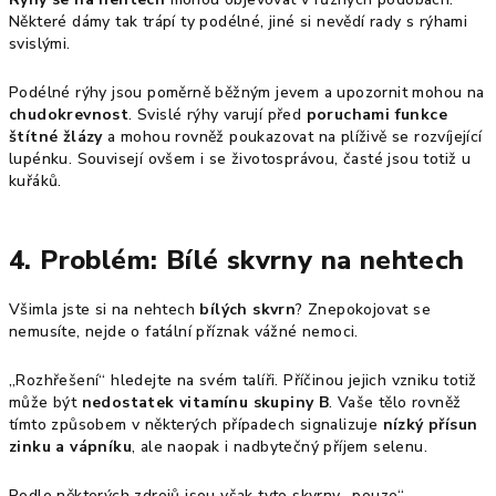
Některé dámy tak trápí ty podélné, jiné si nevědí rady s rýhami
svislými.
Podélné rýhy jsou poměrně běžným jevem a upozornit mohou na
chudokrevnost
. Svislé rýhy varují před
poruchami funkce
štítné žlázy
a mohou rovněž poukazovat na plíživě se rozvíjející
lupénku. Souvisejí ovšem i se životosprávou, časté jsou totiž u
kuřáků.
4. Problém: Bílé skvrny na nehtech
Všimla jste si na nehtech
bílých skvrn
? Znepokojovat se
nemusíte, nejde o fatální příznak vážné nemoci.
„Rozhřešení“ hledejte na svém talíři. Příčinou jejich vzniku totiž
může být
nedostatek vitamínu skupiny B
. Vaše tělo rovněž
tímto způsobem v některých případech signalizuje
nízký přísun
zinku a vápníku
, ale naopak i nadbytečný příjem selenu.
Podle některých zdrojů jsou však tyto skvrny „pouze“