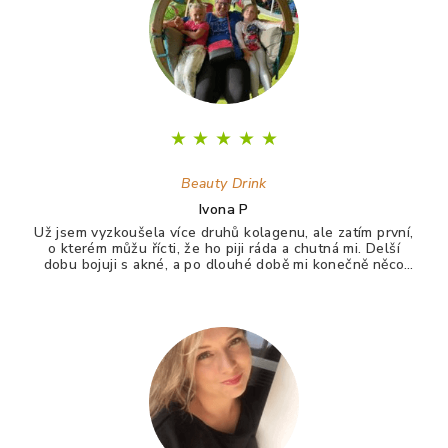
★
★
★
★
★
Beauty Drink
Ivona P
Už jsem vyzkoušela více druhů kolagenu, ale zatím první,
o kterém můžu řícti, že ho piji ráda a chutná mi. Delší
dobu bojuji s akné, a po dlouhé době mi konečně něco
zabralo. Není to 100%, ale už konečně nevypadám jak
puberťák. Drink má pomáhat ještě na vlasy a nehty.