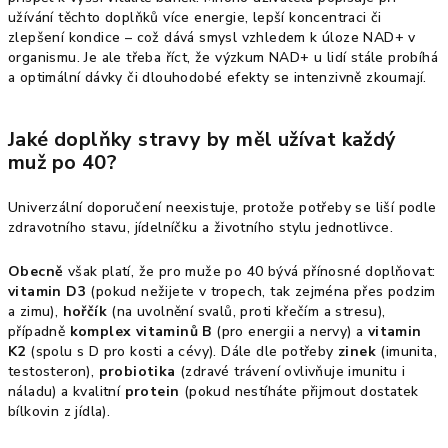
užívání těchto doplňků více energie, lepší koncentraci či
zlepšení kondice – což dává smysl vzhledem k úloze NAD+ v
organismu. Je ale třeba říct, že výzkum NAD+ u lidí stále probíhá
a optimální dávky či dlouhodobé efekty se intenzivně zkoumají.
Jaké doplňky stravy by měl užívat každý
muž po 40?
Univerzální doporučení neexistuje, protože potřeby se liší podle
zdravotního stavu, jídelníčku a životního stylu jednotlivce.
Obecně
však platí, že pro muže po 40 bývá přínosné doplňovat:
vitamin D3
(pokud nežijete v tropech, tak zejména přes podzim
a zimu),
hořčík
(na uvolnění svalů, proti křečím a stresu),
případně
komplex vitaminů B
(pro energii a nervy) a
vitamin
K2
(spolu s D pro kosti a cévy). Dále dle potřeby
zinek
(imunita,
testosteron),
probiotika
(zdravé trávení ovlivňuje imunitu i
náladu) a kvalitní
protein
(pokud nestíháte přijmout dostatek
bílkovin z jídla).