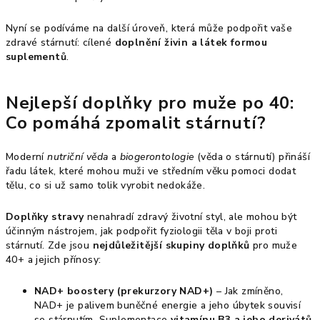
Nyní se podíváme na další úroveň, která může podpořit vaše
zdravé stárnutí: cílené
doplnění živin a látek formou
suplementů
.
Nejlepší doplňky pro muže po 40:
Co pomáhá zpomalit stárnutí?
Moderní
nutriční věda
a
biogerontologie
(věda o stárnutí) přináší
řadu látek, které mohou muži ve středním věku pomoci dodat
tělu, co si už samo tolik vyrobit nedokáže.
Doplňky stravy
nenahradí zdravý životní styl, ale mohou být
účinným nástrojem, jak podpořit fyziologii těla v boji proti
stárnutí. Zde jsou
nejdůležitější skupiny doplňků
pro muže
40+ a jejich přínosy:
NAD+ boostery (prekurzory NAD+)
– Jak zmíněno,
NAD+ je palivem buněčné energie a jeho úbytek souvisí
se stárnutím. Suplementace
vitamínu B3 a jeho derivátů