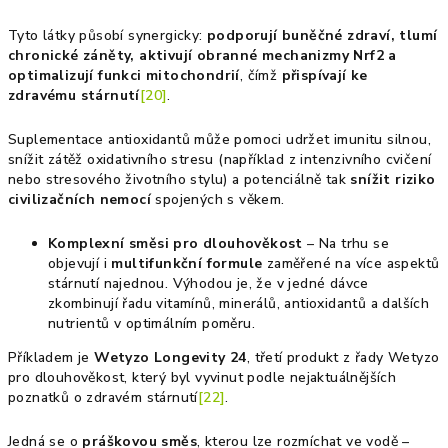
Tyto látky působí synergicky:
podporují buněčné zdraví, tlumí
chronické záněty, aktivují obranné mechanizmy Nrf2 a
optimalizují funkci mitochondrií
, čímž
přispívají ke
zdravému stárnutí
[20]
.
Suplementace antioxidantů může pomoci udržet imunitu silnou,
snížit zátěž oxidativního stresu (například z intenzivního cvičení
nebo stresového životního stylu) a potenciálně tak
snížit riziko
civilizačních nemocí
spojených s věkem.
Komplexní směsi pro dlouhověkost
– Na trhu se
objevují i
multifunkční formule
zaměřené na více aspektů
stárnutí najednou. Výhodou je, že v jedné dávce
zkombinují řadu vitamínů, minerálů, antioxidantů a dalších
nutrientů v optimálním poměru.
Příkladem je
Wetyzo Longevity 24
, třetí produkt z řady Wetyzo
pro dlouhověkost, který byl vyvinut podle nejaktuálnějších
poznatků o zdravém stárnutí
[22]
.
Jedná se o
práškovou směs
, kterou lze rozmíchat ve vodě –