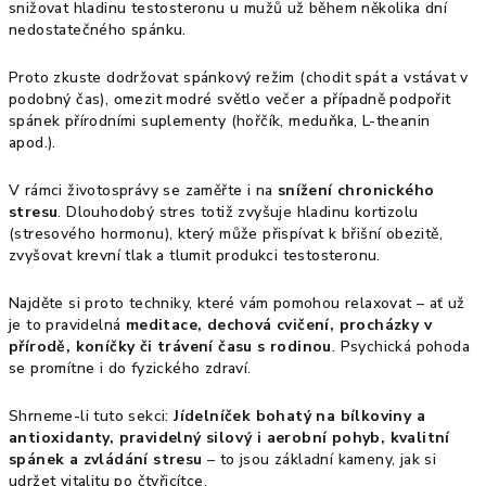
snižovat hladinu testosteronu u mužů už během několika dní
nedostatečného spánku.
Proto zkuste dodržovat spánkový režim (chodit spát a vstávat v
podobný čas), omezit modré světlo večer a případně podpořit
spánek přírodními suplementy (hořčík, meduňka, L-theanin
apod.).
V rámci životosprávy se zaměřte i na
snížení chronického
stresu
. Dlouhodobý stres totiž zvyšuje hladinu kortizolu
(stresového hormonu), který může přispívat k břišní obezitě,
zvyšovat krevní tlak a tlumit produkci testosteronu.
Najděte si proto techniky, které vám pomohou relaxovat – ať už
je to pravidelná
meditace, dechová cvičení, procházky v
přírodě, koníčky či trávení času s rodinou
. Psychická pohoda
se promítne i do fyzického zdraví.
Shrneme-li tuto sekci:
Jídelníček bohatý na bílkoviny a
antioxidanty, pravidelný silový i aerobní pohyb, kvalitní
spánek a zvládání stresu
– to jsou základní kameny, jak si
udržet vitalitu po čtyřicítce.