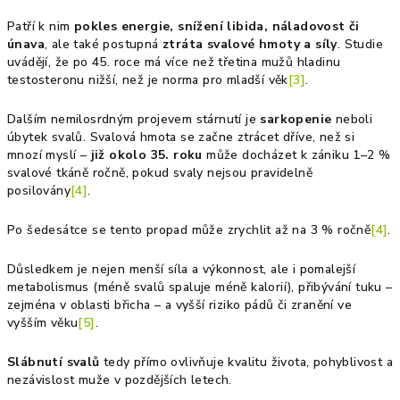
Patří k nim
pokles energie, snížení libida, náladovost či
únava
, ale také postupná
ztráta svalové hmoty a síly
. Studie
uvádějí, že po 45. roce má více než třetina mužů hladinu
testosteronu nižší, než je norma pro mladší věk
[3]
.
Dalším nemilosrdným projevem stárnutí je
sarkopenie
neboli
úbytek svalů. Svalová hmota se začne ztrácet dříve, než si
mnozí myslí –
již okolo 35. roku
může docházet k zániku 1–2 %
svalové tkáně ročně, pokud svaly nejsou pravidelně
posilovány
[4]
.
Po šedesátce se tento propad může zrychlit až na 3 % ročně
[4]
.
Důsledkem je nejen menší síla a výkonnost, ale i pomalejší
metabolismus (méně svalů spaluje méně kalorií), přibývání tuku –
zejména v oblasti břicha – a vyšší riziko pádů či zranění ve
vyšším věku
[5]
.
Slábnutí svalů
tedy přímo ovlivňuje kvalitu života, pohyblivost a
nezávislost muže v pozdějších letech.