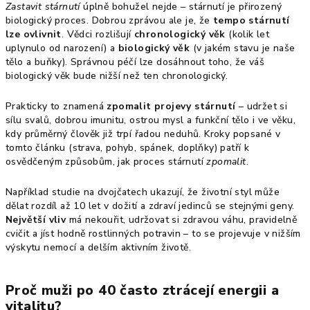
Zastavit stárnutí
úplně bohužel nejde – stárnutí je přirozený
biologický proces. Dobrou zprávou ale je, že
tempo stárnutí
lze ovlivnit
. Vědci rozlišují
chronologický věk
(kolik let
uplynulo od narození) a
biologický věk
(v jakém stavu je naše
tělo a buňky). Správnou péčí lze dosáhnout toho, že váš
biologický věk bude nižší než ten chronologický.
Prakticky to znamená
zpomalit projevy stárnutí
– udržet si
sílu svalů, dobrou imunitu, ostrou mysl a funkční tělo i ve věku,
kdy průměrný člověk již trpí řadou neduhů. Kroky popsané v
tomto článku (strava, pohyb, spánek, doplňky) patří k
osvědčeným způsobům, jak proces stárnutí
zpomalit
.
Například studie na dvojčatech ukazují, že životní styl může
dělat rozdíl až 10 let v dožití a zdraví jedinců se stejnými geny.
Největší vliv
má nekouřit, udržovat si zdravou váhu, pravidelně
cvičit a jíst hodně rostlinných potravin – to se projevuje v nižším
výskytu nemocí a delším aktivním životě.
Proč muži po 40 často ztrácejí energii a
vitalitu?