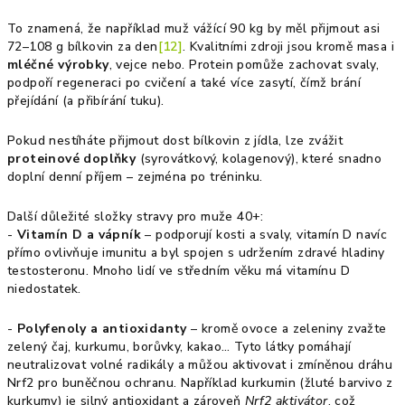
To znamená, že například muž vážící 90 kg by měl přijmout asi
72–108 g bílkovin za den
[12]
. Kvalitními zdroji jsou kromě masa i
mléčné výrobky
, vejce nebo. Protein pomůže zachovat svaly,
podpoří regeneraci po cvičení a také více zasytí, čímž brání
přejídání (a přibírání tuku).
Pokud nestíháte přijmout dost bílkovin z jídla, lze zvážit
proteinové doplňky
(syrovátkový, kolagenový), které snadno
doplní denní příjem – zejména po tréninku.
Další důležité složky stravy pro muže 40+:
-
Vitamín D a vápník
– podporují kosti a svaly, vitamín D navíc
přímo ovlivňuje imunitu a byl spojen s udržením zdravé hladiny
testosteronu. Mnoho lidí ve středním věku má vitamínu D
niedostatek.
-
Polyfenoly a antioxidanty
– kromě ovoce a zeleniny zvažte
zelený čaj, kurkumu, borůvky, kakao… Tyto látky pomáhají
neutralizovat volné radikály a můžou aktivovat i zmíněnou dráhu
Nrf2 pro buněčnou ochranu. Například kurkumin (žluté barvivo z
kurkumy) je silný antioxidant a zároveň
Nrf2 aktivátor
, což