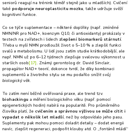
seniorů reagují na trénink téměř stejně jako u mladších). Cvičení
také
podporuje neuroplasticitu mozku
, takže udržuje svěží
kognitivní funkce.
Co se týče suplementace – některé doplňky (např. zmíněné
NMN/NR pro NAD+, koenzym Q10, či antioxidanty) prokázaly v
testech na zvířatech i lidech
zlepšení biomarkerů stárnutí
.
Třeba u myší NMN prodloužil život o 5–10 % a zlepšil funkci
svalů a metabolismu. U lidí jsou zatím studie krátkodobější, ale
např. NMN už po 6–12 týdnech zlepšuje svalovou výkonnost u
starších osob
[17]
. Známý gerontolog dr. David Sinclair,
propagátor NAD+ teorií, dokonce tvrdí, že díky kombinaci
suplementů a životního stylu se mu podařilo
snížit svůj
biologický věk
.
To zatím není běžně ověřovaná praxe, ale trend tzv.
biohackingu
a měření biologického věku (např. pomocí
epigenetických hodin) nabírá na popularitě. Pro průměrného
člověka platí, že
cvičením a správnou výživou se může cítit i
vypadat o několik let mladší
, než by odpovídalo jeho pasu.
Suplementy pak mohou pomoci doladit detaily – dodat energii
navíc, zlepšit regeneraci, podpořit klouby atd. O „fontáně mládí“