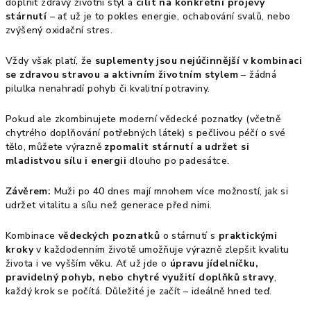
doplnit zdravý životní styl a
cílit na konkrétní projevy
stárnutí
– ať už je to pokles energie, ochabování svalů, nebo
zvýšený oxidační stres.
Vždy však platí, že
suplementy jsou nejúčinnější v kombinaci
se zdravou stravou a aktivním životním stylem
– žádná
pilulka nenahradí pohyb či kvalitní potraviny.
Pokud ale zkombinujete moderní vědecké poznatky (včetně
chytrého doplňování potřebných látek) s pečlivou péčí o své
tělo, můžete výrazně
zpomalit stárnutí a udržet si
mladistvou sílu i energii
dlouho po padesátce.
Závěrem:
Muži po 40 dnes mají mnohem více možností, jak si
udržet vitalitu a sílu než generace před nimi.
Kombinace
vědeckých poznatků
o stárnutí s
praktickými
kroky
v každodenním životě umožňuje výrazně zlepšit kvalitu
života i ve vyšším věku. Ať už jde o
úpravu jídelníčku,
pravidelný pohyb, nebo chytré využití doplňků stravy
,
každý krok se počítá. Důležité je začít – ideálně hned teď.