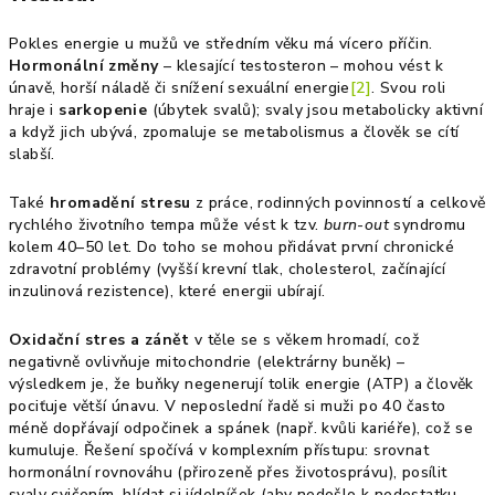
Pokles energie u mužů ve středním věku má vícero příčin.
Hormonální změny
– klesající testosteron – mohou vést k
únavě, horší náladě či snížení sexuální energie
[2]
. Svou roli
hraje i
sarkopenie
(úbytek svalů); svaly jsou metabolicky aktivní
a když jich ubývá, zpomaluje se metabolismus a člověk se cítí
slabší.
Také
hromadění stresu
z práce, rodinných povinností a celkově
rychlého životního tempa může vést k tzv.
burn-out
syndromu
kolem 40–50 let. Do toho se mohou přidávat první chronické
zdravotní problémy (vyšší krevní tlak, cholesterol, začínající
inzulinová rezistence), které energii ubírají.
Oxidační stres a zánět
v těle se s věkem hromadí, což
negativně ovlivňuje mitochondrie (elektrárny buněk) –
výsledkem je, že buňky negenerují tolik energie (ATP) a člověk
pociťuje větší únavu. V neposlední řadě si muži po 40 často
méně dopřávají odpočinek a spánek (např. kvůli kariéře), což se
kumuluje. Řešení spočívá v komplexním přístupu: srovnat
hormonální rovnováhu (přirozeně přes životosprávu), posílit
svaly cvičením, hlídat si jídelníček (aby nedošlo k nedostatku