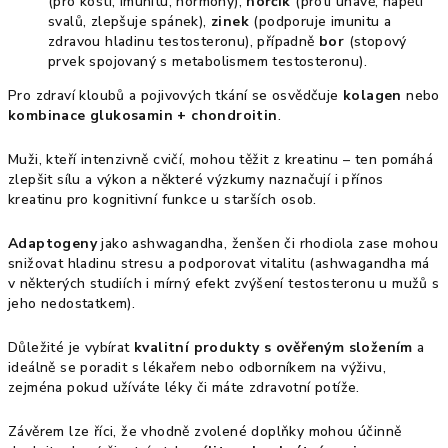
(pro kosti, imunitu, hormony),
hořčík
(proti únavě, napětí
svalů, zlepšuje spánek),
zinek
(podporuje imunitu a
zdravou hladinu testosteronu), případně
bor
(stopový
prvek spojovaný s metabolismem testosteronu).
Pro zdraví kloubů a pojivových tkání se osvědčuje
kolagen
nebo
kombinace glukosamin + chondroitin
.
Muži, kteří intenzivně cvičí, mohou těžit z kreatinu – ten pomáhá
zlepšit sílu a výkon a některé výzkumy naznačují i přínos
kreatinu pro kognitivní funkce u starších osob.
Adaptogeny
jako ashwagandha, ženšen či rhodiola zase mohou
snižovat hladinu stresu a podporovat vitalitu (ashwagandha má
v některých studiích i mírný efekt zvýšení testosteronu u mužů s
jeho nedostatkem).
Důležité je vybírat
kvalitní produkty s ověřeným složením
a
ideálně se poradit s lékařem nebo odborníkem na výživu,
zejména pokud užíváte léky či máte zdravotní potíže.
Závěrem lze říci, že vhodně zvolené doplňky mohou účinně