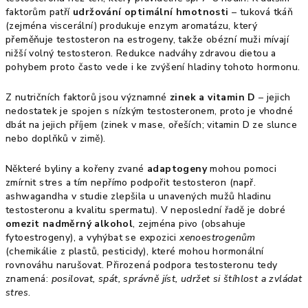
faktorům patří
udržování optimální hmotnosti
– tuková tkáň
(zejména viscerální) produkuje enzym aromatázu, který
přeměňuje testosteron na estrogeny, takže obézní muži mívají
nižší volný testosteron. Redukce nadváhy zdravou dietou a
pohybem proto často vede i ke zvýšení hladiny tohoto hormonu.
Z nutričních faktorů jsou významné
zinek a vitamin D
– jejich
nedostatek je spojen s nízkým testosteronem, proto je vhodné
dbát na jejich příjem (zinek v mase, ořeších; vitamin D ze slunce
nebo doplňků v zimě).
Některé byliny a kořeny zvané
adaptogeny
mohou pomoci
zmírnit stres a tím nepřímo podpořit testosteron (např.
ashwagandha v studie zlepšila u unavených mužů hladinu
testosteronu a kvalitu spermatu). V neposlední řadě je dobré
omezit nadměrný alkohol
, zejména pivo (obsahuje
fytoestrogeny), a vyhýbat se expozici
xenoestrogenům
(chemikálie z plastů, pesticidy), které mohou hormonální
rovnováhu narušovat. Přirozená podpora testosteronu tedy
znamená:
posilovat, spát, správně jíst, udržet si štíhlost a zvládat
stres
.