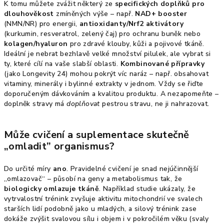
K tomu můžete zvážit některý ze
specifických doplňků pro
dlouhověkost
zmíněných výše – např.
NAD+ booster
(NMN/NR) pro energii,
antioxidanty/Nrf2 aktivátory
(kurkumin, resveratrol, zelený čaj) pro ochranu buněk nebo
kolagen/hyaluron
pro zdravé klouby, kůži a pojivové tkáně.
Ideální je nebrat bezhlavě velké množství pilulek, ale vybrat si
ty, které cílí na vaše slabší oblasti.
Kombinované přípravky
(jako Longevity 24) mohou pokrýt víc naráz – např. obsahovat
vitaminy, minerály i bylinné extrakty v jednom. Vždy se řiďte
doporučeným dávkováním a kvalitou produktu. A nezapomeňte –
doplněk stravy má
doplňovat
pestrou stravu, ne ji nahrazovat.
Může cvičení a suplementace skutečně
„omladit” organismus?
Do určité míry
ano
. Pravidelné cvičení je snad nejúčinnější
„omlazovač“ – působí na geny a metabolismus tak, že
biologicky omlazuje tkáně
. Například studie ukázaly, že
vytrvalostní trénink zvyšuje aktivitu mitochondrií ve svalech
starších lidí podobně jako u mladých, a silový trénink zase
dokáže zvýšit svalovou sílu i objem i v pokročilém věku (svaly