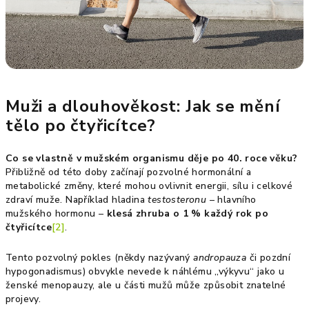
Muži a dlouhověkost: Jak se mění
tělo po čtyřicítce?
Co se vlastně v mužském organismu děje po 40. roce věku?
Přibližně od této doby začínají pozvolné hormonální a
metabolické změny, které mohou ovlivnit energii, sílu i celkové
zdraví muže. Například hladina
testosteronu
– hlavního
mužského hormonu –
klesá zhruba o 1 % každý rok po
čtyřicítce
[2]
.
Tento pozvolný pokles (někdy nazývaný
andropauza
či pozdní
hypogonadismus) obvykle nevede k náhlému „výkyvu“ jako u
ženské menopauzy, ale u části mužů může způsobit znatelné
projevy.