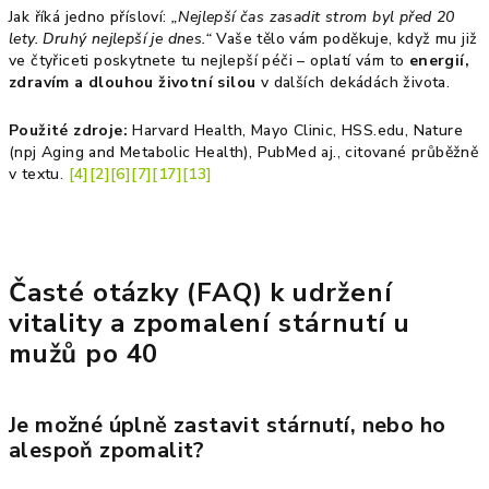
Jak říká jedno přísloví:
„Nejlepší čas zasadit strom byl před 20
lety. Druhý nejlepší je dnes.“
Vaše tělo vám poděkuje, když mu již
ve čtyřiceti poskytnete tu nejlepší péči – oplatí vám to
energií,
zdravím a dlouhou životní silou
v dalších dekádách života.
Použité zdroje:
Harvard Health, Mayo Clinic, HSS.edu, Nature
(npj Aging and Metabolic Health), PubMed aj., citované průběžně
v textu.
[4]
[2]
[6]
[7]
[17]
[13]
Časté otázky (FAQ) k udržení
vitality a zpomalení stárnutí u
mužů po 40
Je možné úplně zastavit stárnutí, nebo ho
alespoň zpomalit?