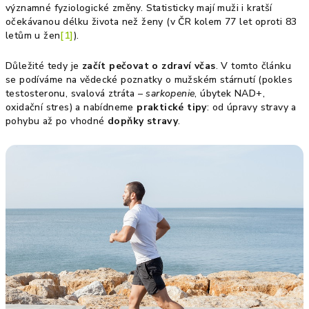
významné fyziologické změny. Statisticky mají muži i kratší
očekávanou délku života než ženy (v ČR kolem 77 let oproti 83
letům u žen
[1]
).
Důležité tedy je
začít pečovat o zdraví včas
. V tomto článku
se podíváme na vědecké poznatky o mužském stárnutí (pokles
testosteronu, svalová ztráta –
sarkopenie
, úbytek NAD+,
oxidační stres) a nabídneme
praktické tipy
: od úpravy stravy a
pohybu až po vhodné
dopňky stravy
.