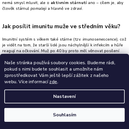
nemá smysl mluvit, ale o
aktivním stárnutí
ano – cílem je, aby
člověk stárnul
pomaleji
a hlavně ve zdraví.
Jak posílit imunitu muže ve středním věku?
Imunitní systém s věkem také stárne (tzv.
imunosenescence
), což
je vidět na tom, že starší lidé jsou náchylnější k infekcím a hůře
reagují na očkování. Muž po 40 by proto měl věnovat posílení
imunity pozornost – nejen kvůli infekčním nemocem, ale i kvůli
prevenci rakoviny (imunita dohlíží na likvidaci prekarcerózních
Naše stránka používá soubory cookies. Budeme rádi,
buněk).
pokud s nimi budete souhlasit a umožníte nám
zprostředkovat Vám ještě lepší zážitek z našeho
Základy imunity se opět kryjí s tím, co jsme probírali:
zdravá
webu.
Více informací
zde
.
strava
(dostatek vitaminu C, D, zinku, selenu, bílkovin),
pravidelný pohyb
(mírné cvičení imunitu posiluje, naopak
Nastavení
přetrénování nebo sedavý způsob ji oslabuje),
omezit
chronický stres
(kortizol dlouhodobě potlačuje imunitní reakce)
a
kvalitní spánek
(během něj dochází k obnově imunitních
Souhlasím
buněk).
Z doplňků stravy na podporu imunity lze zmínit:
vitamin D3