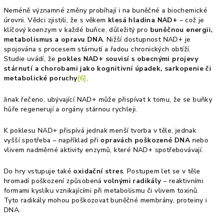
Neméně významné změny probíhají i na buněčné a biochemické
úrovni. Vědci zjistili, že s věkem
klesá hladina NAD+
– což je
klíčový koenzym v každé buňce, důležitý pro
buněčnou energii,
metabolismus a opravu DNA
. Nižší dostupnost NAD+ je
spojována s procesem stárnutí a řadou chronických obtíží.
Studie uvádí, že
pokles NAD+ souvisí s obecnými projevy
stárnutí a chorobami jako kognitivní úpadek, sarkopenie či
metabolické poruchy
[6]
.
Jinak řečeno, ubývající NAD+ může přispívat k tomu, že se buňky
hůře regenerují a orgány stárnou rychleji.
K poklesu NAD+ přispívá jednak menší tvorba v těle, jednak
vyšší spotřeba – například při
opravách poškozené DNA
nebo
vlivem nadměrné aktivity enzymů, které NAD+ spotřebovávají.
Do hry vstupuje také
oxidační stres
. Postupem let se v těle
hromadí poškození způsobená
volnými radikály
– reaktivními
formami kyslíku vznikajícími při metabolismu či vlivem toxinů.
Tyto radikály mohou poškozovat buněčné membrány, proteiny i
DNA.