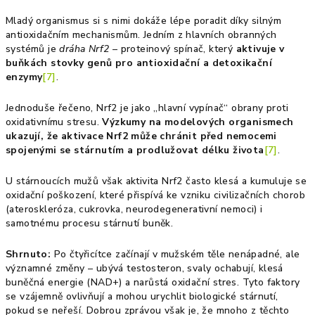
Mladý organismus si s nimi dokáže lépe poradit díky silným
antioxidačním mechanismům. Jedním z hlavních obranných
systémů je
dráha Nrf2
– proteinový spínač, který
aktivuje v
buňkách stovky genů pro antioxidační a detoxikační
enzymy
[7]
.
Jednoduše řečeno, Nrf2 je jako „hlavní vypínač“ obrany proti
oxidativnímu stresu.
Výzkumy na modelových organismech
ukazují, že aktivace Nrf2 může chránit před nemocemi
spojenými se stárnutím a prodlužovat délku života
[7]
.
U stárnoucích mužů však aktivita Nrf2 často klesá a kumuluje se
oxidační poškození, které přispívá ke vzniku civilizačních chorob
(ateroskleróza, cukrovka, neurodegenerativní nemoci) i
samotnému procesu stárnutí buněk.
Shrnuto:
Po čtyřicítce začínají v mužském těle nenápadné, ale
významné změny – ubývá testosteron, svaly ochabují, klesá
buněčná energie (NAD+) a narůstá oxidační stres. Tyto faktory
se vzájemně ovlivňují a mohou urychlit biologické stárnutí,
pokud se neřeší. Dobrou zprávou však je, že mnoho z těchto