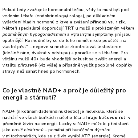
Pokud tedy zvažujete hormonální léčbu, vždy to musí být pod
vedením lékaře (endokrinologa/urologa), po důkladném
vyšetření hladin hormonů z krve a zvážení
přínosů vs. rizik
.
Někteří specialisté doporučují TRT u mužů s prokázaným
věkem
podmíněným hypogonadismem
a výraznými symptomy, jiní jsou
opatrnější. Rozhodně by se do toho neměl nikdo pouštět „na
vlastní pěst“ – nejprve si nechte zkontrolovat testosteron
(ideálně ráno, dvakrát v odstupu) a poraďte se s lékařem. Pro
většinu mužů 40+ bude vhodnější pokusit se zvýšit energii a
vitalitu
přirozeně
(viz výše) a případně využít podpůrné doplňky
stravy, než sahat hned po hormonech.
Co je vlastně NAD+ a proč je důležitý pro
energii a stárnutí?
NAD+ (nikotinamidadenindinukleotid) je molekula, která se
nachází ve všech buňkách našeho těla a
hraje klíčovou roli v
přeměně živin na energii
. Laicky si NAD+ můžete představit
jako
nosič elektronů
– pomáhá při buněčném dýchání
v mitochondriích, kde se z živin vyrábí ATP (energie). Kromě