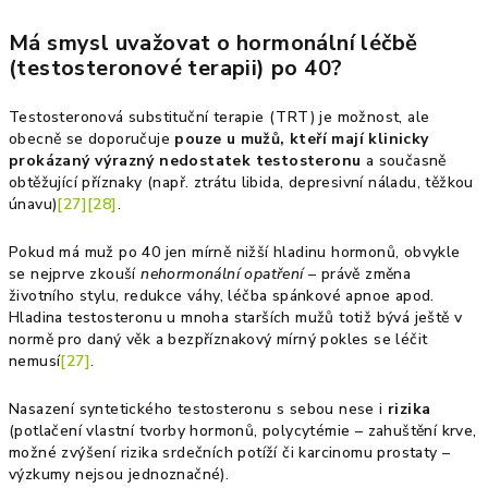
Má smysl uvažovat o hormonální léčbě
(testosteronové terapii) po 40?
Testosteronová substituční terapie (TRT) je možnost, ale
obecně se doporučuje
pouze u mužů, kteří mají klinicky
prokázaný výrazný nedostatek testosteronu
a současně
obtěžující příznaky (např. ztrátu libida, depresivní náladu, těžkou
únavu)
[27]
[28]
.
Pokud má muž po 40 jen mírně nižší hladinu hormonů, obvykle
se nejprve zkouší
nehormonální opatření
– právě změna
životního stylu, redukce váhy, léčba spánkové apnoe apod.
Hladina testosteronu u mnoha starších mužů totiž bývá ještě v
normě pro daný věk a bezpříznakový mírný pokles se léčit
nemusí
[27]
.
Nasazení syntetického testosteronu s sebou nese i
rizika
(potlačení vlastní tvorby hormonů, polycytémie – zahuštění krve,
možné zvýšení rizika srdečních potíží či karcinomu prostaty –
výzkumy nejsou jednoznačné).