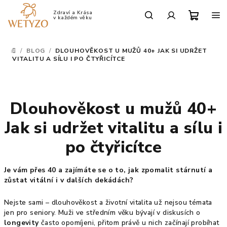
Přejít
na
Po-Pá: 9:00 - 17:00
obsah
Nákup
Hledat
Přihlášení
/
BLOG
/
DLOUHOVĚKOST U MUŽŮ 40+ JAK SI UDRŽET
DOMŮ
košík
VITALITU A SÍLU I PO ČTYŘICÍTCE
Dlouhověkost u mužů 40+
Jak si udržet vitalitu a sílu i
po čtyřicítce
Je vám přes 40 a zajímáte se o to, jak zpomalit stárnutí a
zůstat vitální i v dalších dekádách?
Nejste sami – dlouhověkost a životní vitalita už nejsou témata
jen pro seniory. Muži ve středním věku bývají v diskusích o
longevity
často opomíjeni, přitom právě u nich začínají probíhat