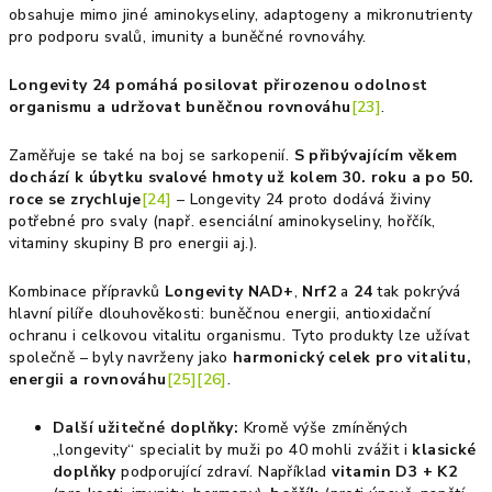
obsahuje mimo jiné aminokyseliny, adaptogeny a mikronutrienty
pro podporu svalů, imunity a buněčné rovnováhy.
Longevity 24 pomáhá posilovat přirozenou odolnost
organismu a udržovat buněčnou rovnováhu
[23]
.
Zaměřuje se také na boj se sarkopenií.
S přibývajícím věkem
dochází k úbytku svalové hmoty už kolem 30. roku a po 50.
roce se zrychluje
[24]
– Longevity 24 proto dodává živiny
potřebné pro svaly (např. esenciální aminokyseliny, hořčík,
vitaminy skupiny B pro energii aj.).
Kombinace přípravků
Longevity NAD+
,
Nrf2
a
24
tak pokrývá
hlavní pilíře dlouhověkosti: buněčnou energii, antioxidační
ochranu i celkovou vitalitu organismu. Tyto produkty lze užívat
společně – byly navrženy jako
harmonický celek pro vitalitu,
energii a rovnováhu
[25]
[26]
.
Další užitečné doplňky:
Kromě výše zmíněných
„longevity“ specialit by muži po 40 mohli zvážit i
klasické
doplňky
podporující zdraví. Například
vitamin D3 + K2