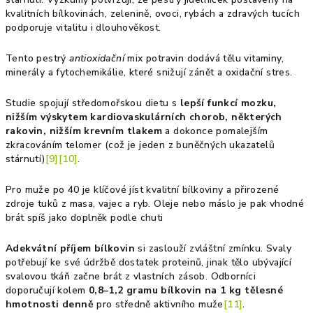
kvalitních bílkovinách, zelenině, ovoci, rybách a zdravých tucích
podporuje vitalitu i dlouhověkost.
Tento pestrý
antioxidační
mix potravin dodává tělu vitaminy,
minerály a fytochemikálie, které snižují zánět a oxidační stres.
Studie spojují středomořskou dietu s
lepší funkcí mozku,
nižším výskytem kardiovaskulárních chorob, některých
rakovin, nižším krevním tlakem
a dokonce pomalejším
zkracováním telomer (což je jeden z buněčných ukazatelů
stárnutí)
[9]
[10]
.
Pro muže po 40 je klíčové jíst kvalitní bílkoviny a přirozené
zdroje tuků z masa, vajec a ryb. Oleje nebo máslo je pak vhodné
brát spíš jako doplněk podle chuti
Adekvátní příjem bílkovin
si zaslouží zvláštní zmínku. Svaly
potřebují ke své údržbě dostatek proteinů, jinak tělo ubývající
svalovou tkáň začne brát z vlastních zásob. Odborníci
doporučují kolem
0,8–1,2 gramu bílkovin na 1 kg tělesné
hmotnosti denně
pro středně aktivního muže
[11]
.