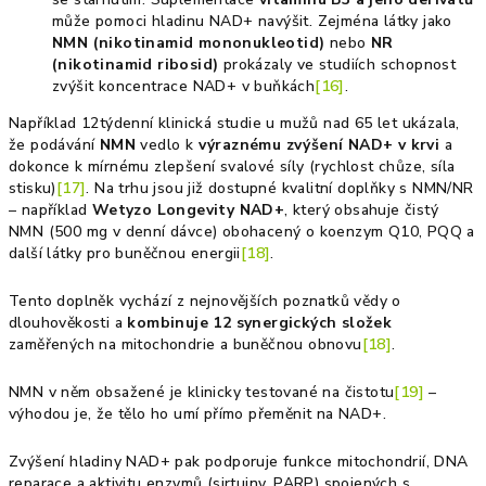
může pomoci hladinu NAD+ navýšit. Zejména látky jako
NMN (nikotinamid mononukleotid)
nebo
NR
(nikotinamid ribosid)
prokázaly ve studiích schopnost
zvýšit koncentrace NAD+ v buňkách
[16]
.
Například 12týdenní klinická studie u mužů nad 65 let ukázala,
že podávání
NMN
vedlo k
výraznému zvýšení NAD+ v krvi
a
dokonce k mírnému zlepšení svalové síly (rychlost chůze, síla
stisku)
[17]
. Na trhu jsou již dostupné kvalitní doplňky s NMN/NR
– například
Wetyzo Longevity NAD+
, který obsahuje čistý
NMN (500 mg v denní dávce) obohacený o koenzym Q10, PQQ a
další látky pro buněčnou energii
[18]
.
Tento doplněk vychází z nejnovějších poznatků vědy o
dlouhověkosti a
kombinuje 12 synergických složek
zaměřených na mitochondrie a buněčnou obnovu
[18]
.
NMN v něm obsažené je klinicky testované na čistotu
[19]
–
výhodou je, že tělo ho umí přímo přeměnit na NAD+.
Zvýšení hladiny NAD+ pak podporuje funkce mitochondrií, DNA
reparace a aktivitu enzymů (sirtuiny, PARP) spojených s