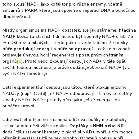
toho slouží NAD+ jako kofaktor pro různé enzymy, včetně
sirtuinů
a
PARP
, které jsou spojené s reparací DNA a buněčnou
dlouhověkostí.
Mladý organismus má NAD+ dostatek, ale jak stárneme,
hladina
NAD+ klesá
(u starších lidí mohou být hodnoty NAD+ o 50–75
% nižší než u mladých). Tento pokles vede k tomu, že buňky
hůře produkují energii a hůře se opravují
– což se navenek
projevuje únavou, horší regenerací a postupným chátráním
orgánů
[6]
. Proto vědci zkoumají cesty, jak NAD+ v těle opět
zvýšit. Jednou možností je právě dodání
prekurzorů NAD+
(viz
výše NAD+ boostery).
Další experimentální cestou jsou látky, které blokují enzymy
NADázy (např. CD38), jež NAD+ odbourávají – tím by se šetřily
zásoby NAD+. NAD+ je tedy něco jako
„elixír energie“
na
buněčné úrovni.
Udržovat jeho hladinu znamená udržovat buňky metabolicky
aktivní a odolnější vůči stresům.
Doplňky s NMN nebo NR
dodají tělu stavební kameny, z nichž si NAD+ tvoří, a tím mohou
přispět k vyšší vitalitě buněk. Mnoho uživatelů popisuje při