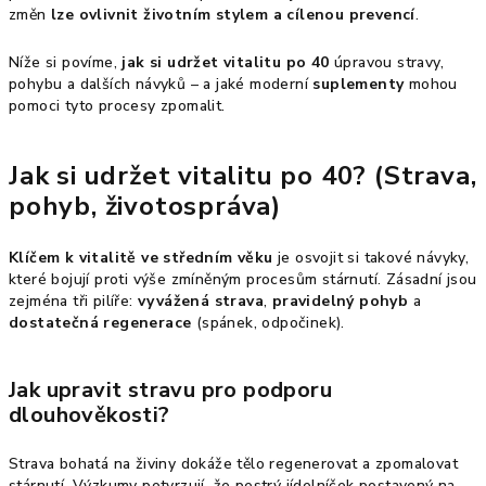
změn
lze ovlivnit životním stylem a cílenou prevencí
.
Níže si povíme,
jak si udržet vitalitu po 40
úpravou stravy,
pohybu a dalších návyků – a jaké moderní
suplementy
mohou
pomoci tyto procesy zpomalit.
Jak si udržet vitalitu po 40? (Strava,
pohyb, životospráva)
Klíčem k vitalitě ve středním věku
je osvojit si takové návyky,
které bojují proti výše zmíněným procesům stárnutí. Zásadní jsou
zejména tři pilíře:
vyvážená strava
,
pravidelný pohyb
a
dostatečná regenerace
(spánek, odpočinek).
Jak upravit stravu pro podporu
dlouhověkosti?
Strava bohatá na živiny dokáže tělo regenerovat a zpomalovat
stárnutí. Výzkumy potvrzují, že pestrý jídelníček postavený na