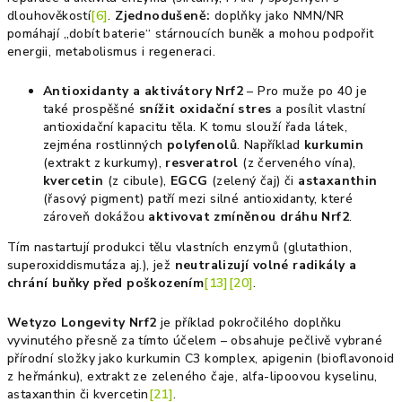
dlouhověkostí
[6]
.
Zjednodušeně:
doplňky jako NMN/NR
pomáhají „dobít baterie“ stárnoucích buněk a mohou podpořit
energii, metabolismus i regeneraci.
Antioxidanty a aktivátory Nrf2
– Pro muže po 40 je
také prospěšné
snížit oxidační stres
a posílit vlastní
antioxidační kapacitu těla. K tomu slouží řada látek,
zejména rostlinných
polyfenolů
. Například
kurkumin
(extrakt z kurkumy),
resveratrol
(z červeného vína),
kvercetin
(z cibule),
EGCG
(zelený čaj) či
astaxanthin
(řasový pigment) patří mezi silné antioxidanty, které
zároveň dokážou
aktivovat zmíněnou dráhu Nrf2
.
Tím nastartují produkci tělu vlastních enzymů (glutathion,
superoxiddismutáza aj.), jež
neutralizují volné radikály a
chrání buňky před poškozením
[13]
[20]
.
Wetyzo Longevity Nrf2
je příklad pokročilého doplňku
vyvinutého přesně za tímto účelem – obsahuje pečlivě vybrané
přírodní složky jako kurkumin C3 komplex, apigenin (bioflavonoid
z heřmánku), extrakt ze zeleného čaje, alfa-lipoovou kyselinu,
astaxanthin či kvercetin
[21]
.