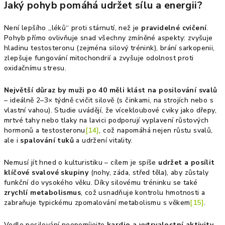
Jaký pohyb pomáhá udržet sílu a energii?
Není lepšího „léků“ proti stárnutí, než je
pravidelné cvičení
.
Pohyb přímo ovlivňuje snad všechny zmíněné aspekty: zvyšuje
hladinu testosteronu (zejména silový trénink), brání sarkopenii,
zlepšuje fungování mitochondrií a zvyšuje odolnost proti
oxidačnímu stresu.
Největší důraz by muži po 40 měli klást na posilování svalů
– ideálně 2–3× týdně cvičit silově (s činkami, na strojích nebo s
vlastní vahou). Studie uvádějí, že vícekloubové cviky jako dřepy,
mrtvé tahy nebo tlaky na lavici podporují vyplavení růstových
hormonů a testosteronu
[14]
, což napomáhá nejen růstu svalů,
ale i
spalování tuků
a udržení vitality.
Nemusí jít hned o kulturistiku – cílem je spíše
udržet a posílit
klíčové svalové skupiny
(nohy, záda, střed těla), aby zůstaly
funkční do vysokého věku. Díky silovému tréninku se také
zrychlí metabolismus
, což usnadňuje kontrolu hmotnosti a
zabraňuje typickému zpomalování metabolismu s věkem
[15]
.
Vedle posilování neopomíjejte
kardio a vytrvalostní aktivity