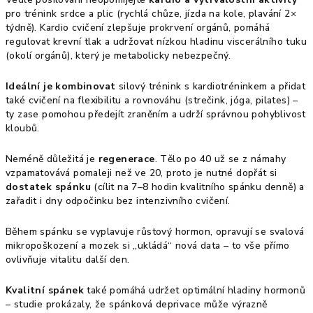
pro trénink srdce a plic (rychlá chůze, jízda na kole, plavání 2×
týdně). Kardio cvičení zlepšuje prokrvení orgánů, pomáhá
regulovat krevní tlak a udržovat nízkou hladinu viscerálního tuku
(okolí orgánů), který je metabolicky nebezpečný.
Ideální je kombinovat
silový trénink s kardiotréninkem a přidat
také cvičení na flexibilitu a rovnováhu (strečink, jóga, pilates) –
ty zase pomohou předejít zraněním a udrží správnou pohyblivost
kloubů.
Neméně důležitá je
regenerace
. Tělo po 40 už se z námahy
vzpamatovává pomaleji než ve 20, proto je nutné dopřát si
dostatek spánku
(cílit na 7–8 hodin kvalitního spánku denně) a
zařadit i dny odpočinku bez intenzivního cvičení.
Během spánku se vyplavuje růstový hormon, opravují se svalová
mikropoškození a mozek si „ukládá“ nová data – to vše přímo
ovlivňuje vitalitu další den.
Kvalitní spánek
také pomáhá udržet optimální hladiny hormonů
– studie prokázaly, že spánková deprivace může výrazně