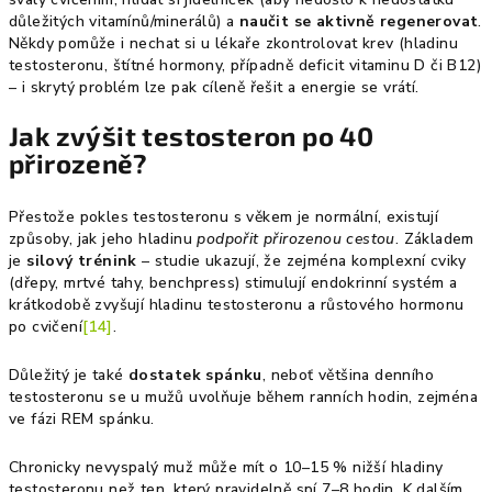
důležitých vitamínů/minerálů) a
naučit se aktivně regenerovat
.
Někdy pomůže i nechat si u lékaře zkontrolovat krev (hladinu
testosteronu, štítné hormony, případně deficit vitaminu D či B12)
– i skrytý problém lze pak cíleně řešit a energie se vrátí.
Jak zvýšit testosteron po 40
přirozeně?
Přestože pokles testosteronu s věkem je normální, existují
způsoby, jak jeho hladinu
podpořit přirozenou cestou
. Základem
je
silový trénink
– studie ukazují, že zejména komplexní cviky
(dřepy, mrtvé tahy, benchpress) stimulují endokrinní systém a
krátkodobě zvyšují hladinu testosteronu a růstového hormonu
po cvičení
[14]
.
Důležitý je také
dostatek spánku
, neboť většina denního
testosteronu se u mužů uvolňuje během ranních hodin, zejména
ve fázi REM spánku.
Chronicky nevyspalý muž může mít o 10–15 % nižší hladiny
testosteronu než ten, který pravidelně spí 7–8 hodin. K dalším