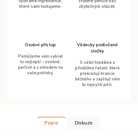
vybíráme ingredience,
vrátíme peníze bez
které sami testujeme.
zbytečných otázek.
Osobní přístup
Vědecky podložené
složky
Pomůžeme vám vybrat
to nejlepší – osobně,
S vášní hledáme a
pečlivě a s ohledem na
přinášíme řešení, která
vaše potřeby.
překračují hranice
běžného a zajišťují vám
tu nejvyšší péči.
Popis
Diskuze