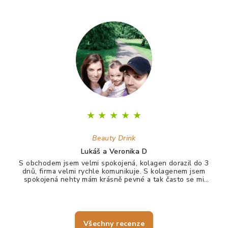
★
★
★
★
★
Beauty Drink
Lukáš a Veronika D
S obchodem jsem velmi spokojená, kolagen dorazil do 3
dnů, firma velmi rychle komunikuje. S kolagenem jsem
spokojená nehty mám krásně pevné a tak často se mi
nelámou, vlasy jdou krásně rozčesat a nezacuchávají se.
Všechny recenze