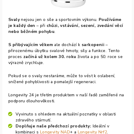
Svaly
nejsou jen o síle a sportovním výkonu.
Používáme
je každý den
– při
chůzi, vstávání, sezení, zvedání věcí
nebo běžném pohybu
.
S přibývajícím věkem
ale dochází k
sarkopenii
–
přirozenému úbytku svalové hmoty, síly a funkce. Tento
proces
začíná už kolem 30. roku
života a po 50. roce se
výrazně zrychluje.
Pokud se o svaly nestaráme, může to vést k oslabení,
snížené pohyblivosti a pomalejší regeneraci.
Longevity 24 je třetím produktem v naší řadě zaměřené na
podporu dlouhověkosti.
Vyvinuto s ohledem na aktuální poznatky v oblasti
zdravého stárnutí.
Doplňuje naše předchozí produkty:
Ideální v
kombinaci s
Longevity NAD
+ a
Longevity Nrf2
.