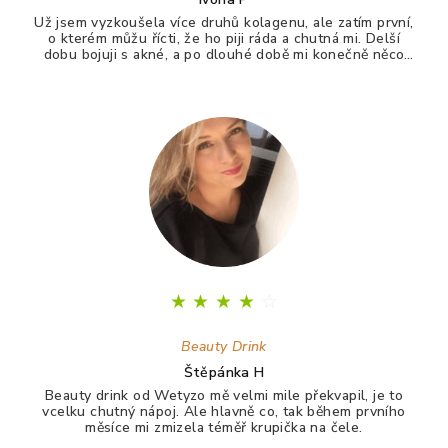
Už jsem vyzkoušela více druhů kolagenu, ale zatím první,
o kterém můžu řícti, že ho piji ráda a chutná mi. Delší
dobu bojuji s akné, a po dlouhé době mi konečně něco
zabralo. Není to 100%, ale už konečně nevypadám jak
puberťák. Drink má pomáhat ještě na vlasy a nehty.
★
★
★
★
☆
Beauty Drink
Štěpánka H
Beauty drink od Wetyzo mě velmi mile překvapil, je to
vcelku chutný nápoj. Ale hlavně co, tak během prvního
měsíce mi zmizela téměř krupička na čele.