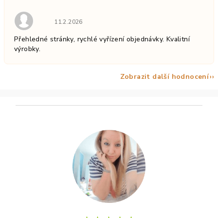
Hodnocení obchodu je 5 z 5 hvězdiček.
11.2.2026
Přehledné stránky, rychlé vyřízení objednávky. Kvalitní
výrobky.
Zobrazit další hodnocení
Z
á
p
a
t
í