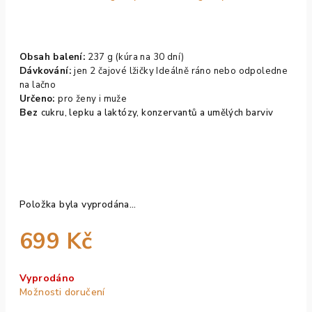
Obsah balení:
237 g (kúra na 30 dní)
Dávkování:
jen 2 čajové lžičky Ideálně ráno nebo odpoledne
na lačno
Určeno:
pro ženy i muže
Bez
cukru, lepku a laktózy, konzervantů a umělých barviv
Položka byla vyprodána…
699 Kč
Měrná
Vyprodáno
cena:
Možnosti doručení