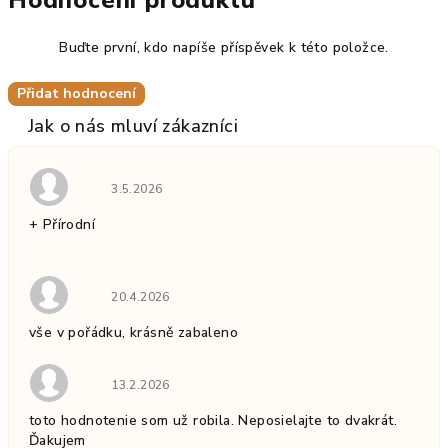
Hodnocení produktu
Buďte první, kdo napíše příspěvek k této položce.
Přidat hodnocení
Hodnocení obchodu je 5 z 5 hvězdiček.
3.5.2026
+ Přírodní
Hodnocení obchodu je 5 z 5 hvězdiček.
20.4.2026
vše v pořádku, krásně zabaleno
Hodnocení obchodu je 5 z 5 hvězdiček.
13.2.2026
toto hodnotenie som už robila. Neposielajte to dvakrát.
Ďakujem