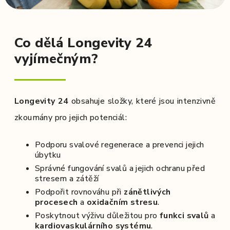
Co dělá Longevity 24
vyjímečným?
Longevity 24
obsahuje složky, které jsou intenzivně
zkoumány pro jejich potenciál:
Podporu svalové regenerace a prevenci jejich
úbytku
Správné fungování svalů a jejich ochranu před
stresem a zátěží
Podpořit rovnováhu při
zánětlivých
procesech
a
oxidačním stresu
.
Poskytnout výživu důležitou pro
funkci svalů
a
kardiovaskulárního systému
.