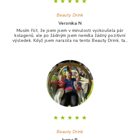
★
★
★
★
★
Beauty Drink
Veronika N
Musím říct, že jsem jsem v minulosti vyzkoušela pár
kolagenů, ale po žádným jsem neměla žádný pozitivní
výsledek. Když jsem narazila na tento Beauty Drink, tak
jsem si říkala zkusím to naposledy a uvidím. A udělala
jsem dobře. Po tomto drinku mám lepší vlasy, pevnější
nehty a lepší pleť. Takže opravdu doporučuji :)
★
★
★
★
★
Beauty Drink
Ivona P