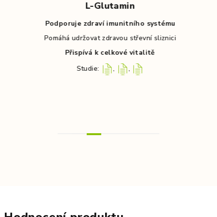
L-Glutamin
ech
Podporuje zdraví imunitního systému
Pomáhá udržovat zdravou střevní sliznici
P
něk
Přispívá k celkové vitalitě
Studie:
,
,