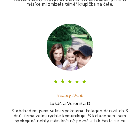
měsíce mi zmizela téměř krupička na čele.
★
★
★
★
★
Beauty Drink
Lukáš a Veronika D
S obchodem jsem velmi spokojená, kolagen dorazil do 3
dnů, firma velmi rychle komunikuje. S kolagenem jsem
spokojená nehty mám krásně pevné a tak často se mi
nelámou, vlasy jdou krásně rozčesat a nezacuchávají se.