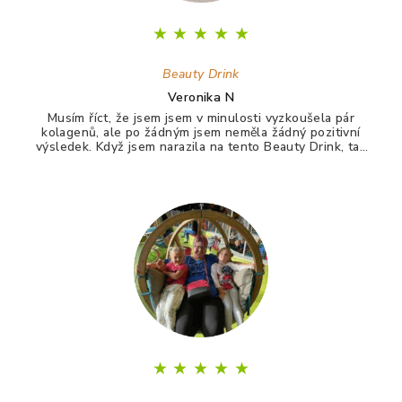
★
★
★
★
★
Beauty Drink
Veronika N
Musím říct, že jsem jsem v minulosti vyzkoušela pár
kolagenů, ale po žádným jsem neměla žádný pozitivní
výsledek. Když jsem narazila na tento Beauty Drink, tak
jsem si říkala zkusím to naposledy a uvidím. A udělala
jsem dobře. Po tomto drinku mám lepší vlasy, pevnější
nehty a lepší pleť. Takže opravdu doporučuji :)
★
★
★
★
★