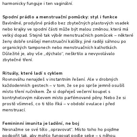
harmonicky funguje i ten vaginální.
Spodní prádlo a menstruační pomůcky: styl i funkce
Bavlněné, prodyšné prádlo bez zbytečných plastových vsadek
nebo krajky ve spodní části může být malou změnou, která má
velký dopad. Stejně tak výběr menstruačních pomůcek – některé
ženy dobře snášejí menstruační kalíšky, jiné raději sáhnou po
organických tamponech nebo menstruačních kalhotkách.
Důležité je, aby vše „dýchalo“, neškrtilo a nevyvolávalo
zbytečné tření.
Rituály, které ladí s cyklem
Rovnováhu nenajdeš v instantním řešení. Ale v drobných
každodenních gestech – v tom, že se po sprše jemně osušíš
místo tření ručníkem. Že si dopřeješ večerní koupel s
kontryhelovým nálevem místo parfémované pěny. Nebo že si
prostě všimneš, co ti tělo říká – v období ovulace i před
menstruací.
Femininní imunita je ladění, ne boj
Nesnažme se své tělo „opravovat“. Místo toho ho pojďme
podpořit tak, aby mohlo fungovat podle sebe – s něhou,