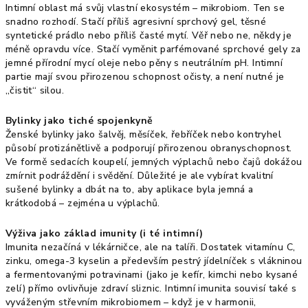
Intimní oblast má svůj vlastní ekosystém – mikrobiom. Ten se
snadno rozhodí. Stačí příliš agresivní sprchový gel, těsné
syntetické prádlo nebo příliš časté mytí. Věř nebo ne, někdy je
méně opravdu více. Stačí vyměnit parfémované sprchové gely za
jemné přírodní mycí oleje nebo pěny s neutrálním pH. Intimní
partie mají svou přirozenou schopnost očisty, a není nutné je
„čistit“ silou.
Bylinky jako tiché spojenkyně
Ženské bylinky jako šalvěj, měsíček, řebříček nebo kontryhel
působí protizánětlivě a podporují přirozenou obranyschopnost.
Ve formě sedacích koupelí, jemných výplachů nebo čajů dokážou
zmírnit podráždění i svědění. Důležité je ale vybírat kvalitní
sušené bylinky a dbát na to, aby aplikace byla jemná a
krátkodobá – zejména u výplachů.
Výživa jako základ imunity (i té intimní)
Imunita nezačíná v lékárničce, ale na talíři. Dostatek vitamínu C,
zinku, omega-3 kyselin a především pestrý jídelníček s vlákninou
a fermentovanými potravinami (jako je kefír, kimchi nebo kysané
zelí) přímo ovlivňuje zdraví sliznic. Intimní imunita souvisí také s
vyváženým střevním mikrobiomem – když je v harmonii,