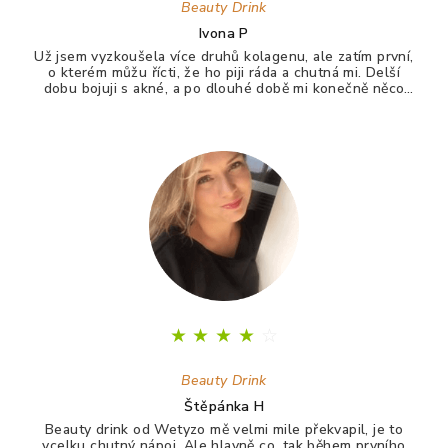
Beauty Drink
Ivona P
Už jsem vyzkoušela více druhů kolagenu, ale zatím první,
o kterém můžu řícti, že ho piji ráda a chutná mi. Delší
dobu bojuji s akné, a po dlouhé době mi konečně něco
zabralo. Není to 100%, ale už konečně nevypadám jak
puberťák. Drink má pomáhat ještě na vlasy a nehty.
★
★
★
★
☆
Beauty Drink
Štěpánka H
Beauty drink od Wetyzo mě velmi mile překvapil, je to
vcelku chutný nápoj. Ale hlavně co, tak během prvního