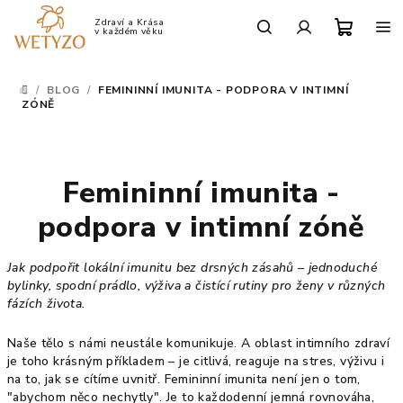
Přejít
na
Po-Pá: 9:00 - 17:00
obsah
Nákup
Hledat
Přihlášení
/
BLOG
/
FEMININNÍ IMUNITA - PODPORA V INTIMNÍ
DOMŮ
košík
ZÓNĚ
Femininní imunita -
podpora v intimní zóně
Jak podpořit lokální imunitu bez drsných zásahů – jednoduché
bylinky, spodní prádlo, výživa a čistící rutiny pro ženy v různých
fázích života.
Naše tělo s námi neustále komunikuje. A oblast intimního zdraví
je toho krásným příkladem – je citlivá, reaguje na stres, výživu i
na to, jak se cítíme uvnitř. Femininní imunita není jen o tom,
"abychom něco nechytly". Je to každodenní jemná rovnováha,