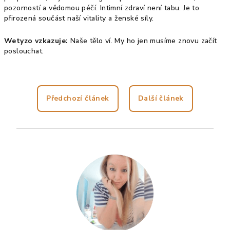
pozorností a vědomou péčí. Intimní zdraví není tabu. Je to
přirozená součást naší vitality a ženské síly.
Wetyzo vzkazuje:
Naše tělo ví. My ho jen musíme znovu začít
poslouchat.
Předchozí článek
Další článek
Z
á
p
a
t
í