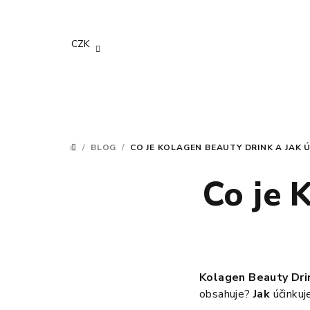
Přejít
na
obsah
CZK
/
BLOG
/
CO JE KOLAGEN BEAUTY DRINK A JAK 
DOMŮ
Co je 
Kolagen
Beauty Dri
obsahuje?
Jak
účinkuj