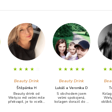
★
★
★
★
☆
★
★
★
★
★
★
Beauty Drink
Beauty Drink
Bea
Štěpánka H
Lukáš a Veronika D
T
Beauty drink od
S obchodem jsem
Kolag
Wetyzo mě velmi mile
velmi spokojená,
Wety
překvapil, je to vcelku
kolagen dorazil do 3
oblíbi
chutný nápoj. Ale
dnů, firma velmi
velice c
hlavně co, tak během
rychle komunikuje. S
žádný 