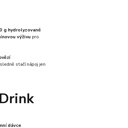
0 g hydrolyzované
ínovou výživu
pro
ovězí
sledně stačí nápoj jen
Drink
nní dávce