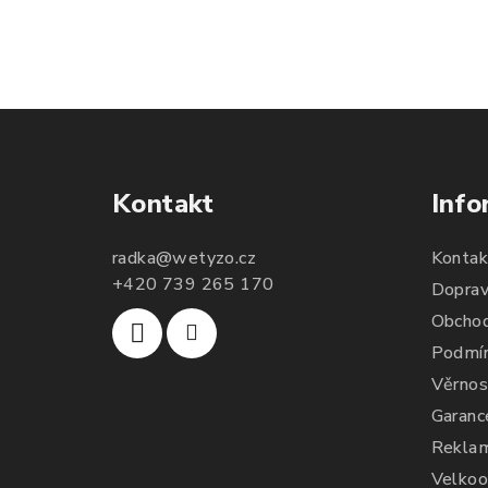
žádný pozitivní
mi. Delší dobu bojuji s
výsledek. Když jsem
akné, a po dlouhé
narazila na tento
době mi konečně něco
Beauty Drink, tak jsem
zabralo. Není to
si říkala zkusím to
100%, ale už konečně
naposledy a uvidím. A
nevypadám jak
udělala jsem dobře.
puberťák. Drink má
Po tomto drinku mám
pomáhat ještě na
lepší vlasy, pevnější
vlasy a nehty.
nehty a lepší pleť.
Takže opravdu
Kontakt
Info
doporučuji :)
radka
@
wetyzo.cz
Kontak
+420 739 265 170
Doprav
Obchod
Podmín
Věrnos
Garanc
Reklam
Velkoo