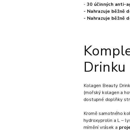
-
30 účinných anti-a
- Nahrazuje běžně 
- Nahrazuje běžně 
Komple
Drinku 
Kolagen Beauty Drin
(mořský kolagen a hov
dostupné doplňky str
Kromě samotného kolag
hydroxyprolin a L – lys
mírnění vrásek a
proj