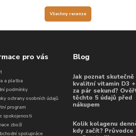
prvního měsíce mi
kolagenem jsem
nechutna
zmizela téměř
spokojená nehty mám
Po týd
krupička na čele.
krásně pevné a tak
růst ne
Všechny recenze
často se mi nelámou,
mi krás
vlasy jdou krásně
tolik 
rozčesat a
hebčí a
nezacuchávají se.
rmace pro vás
Blog
t
Jak poznat skutečně
a a platba
kvalitní vitamin D3 
ní podmínky
za pár sekund? Ověřt
těchto 5 údajů před
ky ochrany osobních údajů
nákupem
tní program
e spokojenosti
Kolik kolagenu denn
ace zboží
kdy začít? Průvodce
bchodní spolupráce