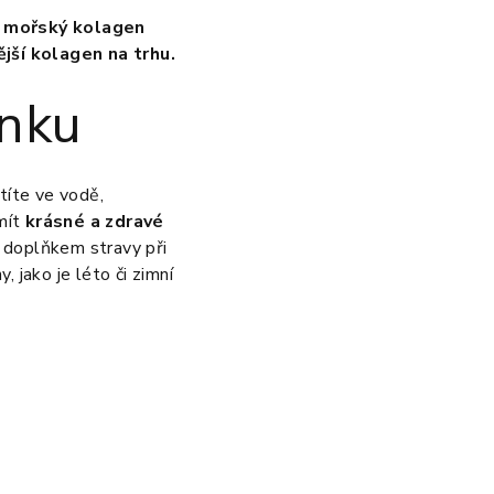
a mořský kolagen
ější kolagen na trhu.
inku
títe ve vodě,
 mít
krásné a zdravé
m doplňkem stravy při
 jako je léto či zimní