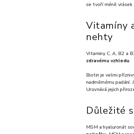
se tvoří méně vrásek
Vitamíny a
nehty
Vitaminy C, A, B2 a B
zdravému vzhledu
.
Biotin je velmi přízni
nadměrnému padání. 
Urovnává jejich přiro
Důležité s
MSM a hyaluronát sodn