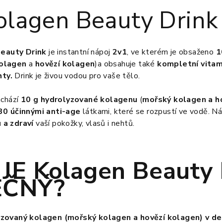
Kolagen Beauty Drink
eauty Drink
je instantní nápoj
2v1
, ve kterém je obsaženo
1
kolagen
a
hovězí kolagen
)a obsahuje také
kompletní vitam
hty.
Drink je živou vodou pro vaše tělo.
achází
10 g hydrolyzované kolagenu
(
mořský kolagen a h
30 účinnými anti-age
látkami, které se rozpustí ve vodě. Ná
 a zdraví
vaší pokožky, vlasů i nehtů.
JE Kolagen Beauty 
EČNÝ?
zovaný kolagen (mořský kolagen a hovězí kolagen) v de