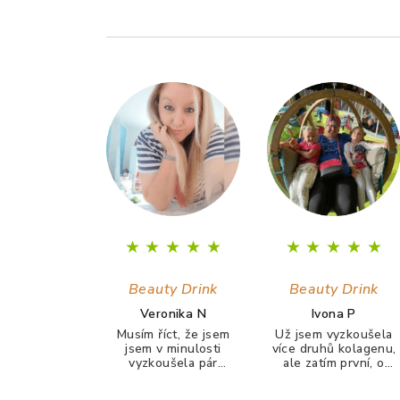
Z
á
p
a
t
í
★
★
★
★
★
★
★
★
★
★
Beauty Drink
Beauty Drink
Veronika N
Ivona P
Musím říct, že jsem
Už jsem vyzkoušela
jsem v minulosti
více druhů kolagenu,
vyzkoušela pár
ale zatím první, o
kolagenů, ale po
kterém můžu řícti, že
žádným jsem neměla
ho piji ráda a chutná