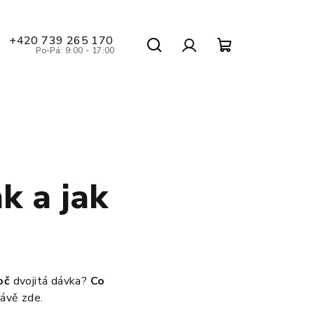
+420 739 265 170
Po-Pá: 9:00 - 17:00
Hledat
Nákupní
Přihlášení
košík
k a jak
oč
dvojitá dávka?
Co
rávě zde.