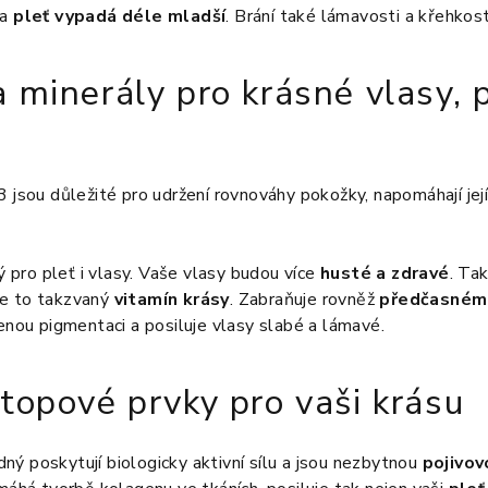
 a
pleť vypadá déle mladší
. Brání také lámavosti a křehkost
 minerály pro krásné vlasy, p
3 jsou důležité pro udržení rovnováhy pokožky, napomáhají je
vý pro pleť i vlasy. Vaše vlasy budou více
husté a zdravé
. Ta
Je to takzvaný
vitamín krásy
. Zabraňuje rovněž
předčasnému
zenou pigmentaci a posiluje vlasy slabé a lámavé.
topové prvky pro vaši krásu
ý poskytují biologicky aktivní sílu a jsou nezbytnou
pojivov