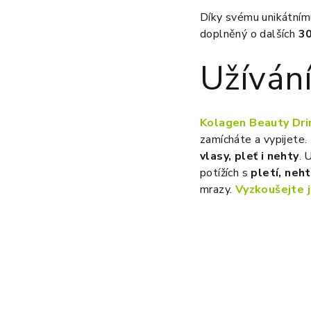
Díky svému unikátním
doplněný o dalších
3
Užíván
Kolagen Beauty Dri
zamícháte a vypijete.
vlasy, pleť i nehty
. 
potížích s
pletí, neht
mrazy.
Vyzkoušejte j