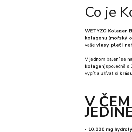
Co je 
WETYZO
Kolagen
B
kolagenu
(
mořský 
vaše
vlasy, pleť i ne
V jednom balení se n
kolagen
)
společně s
vypít a užívat si
krásu
V ČEM 
JEDIN
-
10.000 mg hydroly