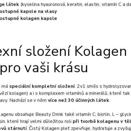
ge látek
(kyselina hyauronová, keratin, elastin, vitamín C a da
dostupné kapsle na vlasy
dostupné kolagen kapsle
xní složení Kolagen
pro vaši krásu
k má
speciální kompletní složení
. 2v1 směs s hydrolyzov
ězí kolagen) a i s komplexem vitamínů a minerálů, které tak 
avy. Nachází se v něm
více než 30 účinných látek
.
enu obsahuje Beauty Drink také vitamín C, biotin, L – glycin,
in, které hrají velmi důležitou roli
při tvorbě kolagenu v tě
evů stárnutí
. Čistý Kolagen pleť zpevňuje, hydratuje a zvyšuje