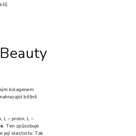
lší)
 Beauty
aným kolagenem
nahrazující běžně
 L – prolin, L –
le
. Ten způsobuje
 její elasticitu. Tak