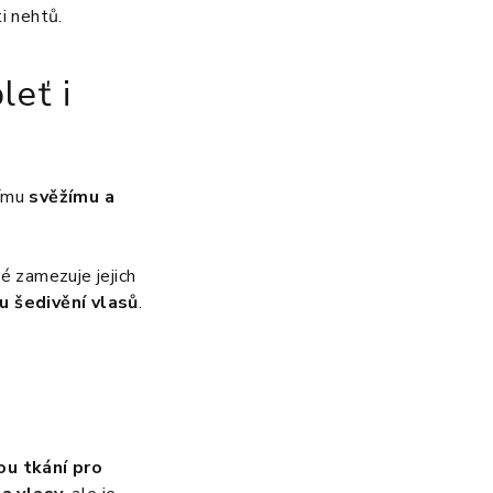
i nehtů.
leť i
jímu
svěžímu a
ké zamezuje jejich
 šedivění vlasů
.
ou tkání pro