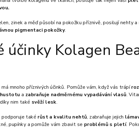
há tvorbě kolagenu ve tkáních, posiluje tak nejen vaši
pleť 
vou.
len, zinek a měď působí na pokožku příznivě, posilují nehty a 
ávnou pigmentaci pokožky
.
vé účinky Kolagen Be
 má mnoho příznivých účinků. Pomůže vám, když vás trápí
ro
h hustotu
a
zabraňuje nadměrnému vypadávání vlasů
. Vit
í díky nim také
svěží lesk
.
k podporuje také
růst a kvalitu nehtů
, zabraňuje jejich
láma
akné, pupínky a pomůže vám zbavit se
problémů s pletí
. Pok