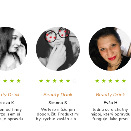
★
★
★
★
★
★
★
★
★
☆
★
★
★
★
★
uty Drink
Beauty Drink
Beauty Drink
ereza K
Simona S
Evča H
en od firmy
Wetyzo můžu jen
Jedná se o chutný
zo jsem si
doporučit. Produkt mi
nápoj, který opravdu
la je opravdu
byl rychle zaslán a byl
funguje. Jako první
hutný zatím mi
pečlivě zabalen a
jsem zaznamenala
Kolagen tolik
neponičen. Jejich
zlepšení pleti (zbavil