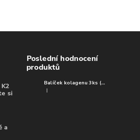
l jaki tento☺️
beauty drink piju
jsem se pupínků a
nu mi začaly
každé ráno a narodil
pleť je hladší). Po 14
hty a vlasy se
od jiných podobných
dnech se mi zlepšil
ně zpravily už
produktů je chuťově
růst nehtů i jejich
nepadají jsou
příjemný.
kvalita. Vlasy se mi
 zdravější ☺️
zdají hustější a
zdravější. Colagen o
firmy Wetyzo mohu 
klidným svědomím
všem DOPORUČIT!
Poslední hodnocení
produktů
Balíček kolagenu 3ks (ovoce, mango, citron)
+ K2
|
e si
Hodnocení produktu je 5 z 5 hvězdiček.
ě a