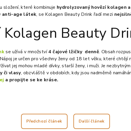
u složení, které kombinuje
hydrolyzovaný hovězí kolagen 
0
anti-age látek
, se Kolagen Beauty Drink řadí mezi
nejsiln
í Kolagen Beauty Dr
nk
se užívá v množství
4 čajové lžičky denně
. Obsah rozpus
 Nápoj je určen pro všechny ženy od 18 let věku, které chtějí
Užívat jej mohou mladé dívky, starší ženy, i muži. Je nezbytný
y či vlasy
, obzvláště v obdobích, kdy jsou nadměrně namáhány,
ej
a propijte se ke kráse.
Předchozí článek
Další článek