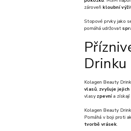
pokožku
. MSM napomá
zároveň
kloubní výži
Stopové prvky jako se
pomáhá udržovat
spr
Přízni
Drinku
Kolagen Beauty Drink
vlasů
,
zvyšuje jejic
vlasy
zpevní
a získaj
Kolagen Beauty Drin
Pomáhá v boji proti 
tvorbě vrásek
.