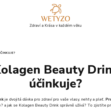
ÚČINKUJE?
Kolagen Beauty Drin
účinkuje?
nk
je dvojitá dávka pro zdraví pro vaše vlasy, nehty a pleť.
Pr
e? a jak se Kolagen Beauty Drink správně užívá? To zjistíte p