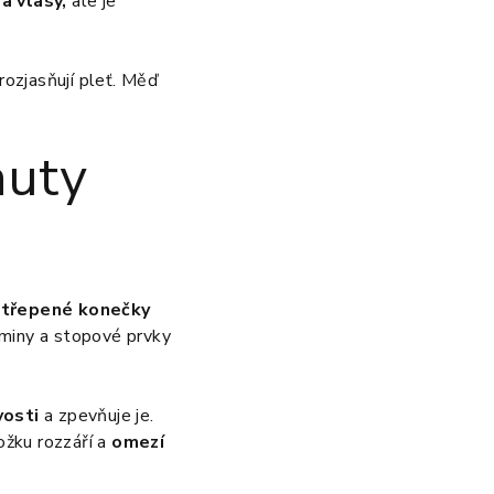
a vlasy,
ale je
rozjasňují pleť. Měď
auty
ztřepené konečky
aminy a stopové prvky
vosti
a zpevňuje je.
ožku rozzáří a
omezí