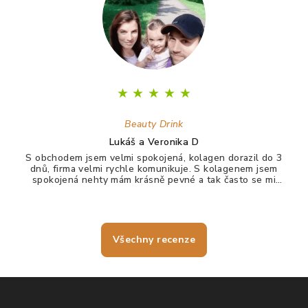
★
★
★
★
★
Beauty Drink
Lukáš a Veronika D
S obchodem jsem velmi spokojená, kolagen dorazil do 3
dnů, firma velmi rychle komunikuje. S kolagenem jsem
spokojená nehty mám krásně pevné a tak často se mi
nelámou, vlasy jdou krásně rozčesat a nezacuchávají se.
Všechny recenze