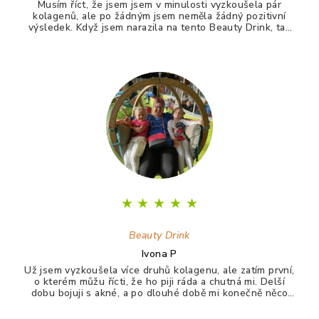
u
Musím říct, že jsem jsem v minulosti vyzkoušela pár
kolagenů, ale po žádným jsem neměla žádný pozitivní
výsledek. Když jsem narazila na tento Beauty Drink, tak
jsem si říkala zkusím to naposledy a uvidím. A udělala
jsem dobře. Po tomto drinku mám lepší vlasy, pevnější
nehty a lepší pleť. Takže opravdu doporučuji :)
★
★
★
★
★
Beauty Drink
Ivona P
Už jsem vyzkoušela více druhů kolagenu, ale zatím první,
o kterém můžu řícti, že ho piji ráda a chutná mi. Delší
dobu bojuji s akné, a po dlouhé době mi konečně něco
zabralo. Není to 100%, ale už konečně nevypadám jak
puberťák. Drink má pomáhat ještě na vlasy a nehty.