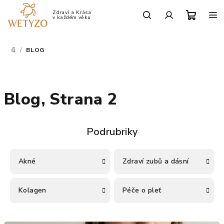
Přejít
na
Po-Pá: 9:00 - 17:00
obsah
Nákup
Hledat
Přihlášení
/
BLOG
DOMŮ
košík
Blog
, Strana 2
Akné
Zdraví zubů a dásní
Kolagen
Péče o pleť
V