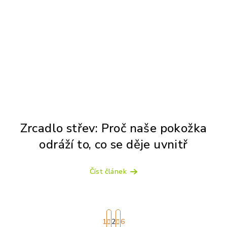
Zrcadlo střev: Proč naše pokožka
odráží to, co se děje uvnitř
Číst článek
S
t
1
2
6