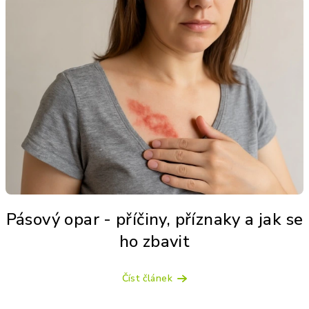
ý
p
i
s
č
l
á
n
k
ů
Pásový opar - příčiny, příznaky a jak se
ho zbavit
Číst článek