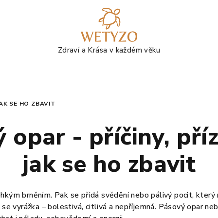
JAK SE HO ZBAVIT
 opar - příčiny, pří
jak se ho zbavit
hkým brněním. Pak se přidá svědění nebo pálivý pocit, který 
 se vyrážka – bolestivá, citlivá a nepříjemná. Pásový opar nebo