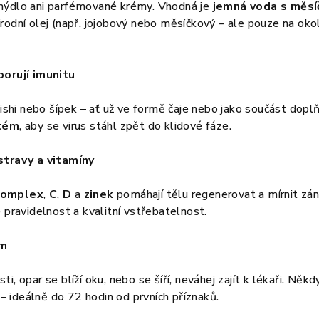
mýdlo ani parfémované krémy. Vhodná je
jemná voda s měs
rodní olej (např. jojobový nebo měsíčkový – ale pouze na oko
porují imunitu
eishi nebo šípek – ať už ve formě čaje nebo jako součást doplň
stém
, aby se virus stáhl zpět do klidové fáze.
stravy a vitamíny
komplex
,
C
,
D
a
zinek
pomáhají tělu regenerovat a mírnit zán
 pravidelnost a kvalitní vstřebatelnost.
em
i, opar se blíží oku, nebo se šíří, neváhej zajít k lékaři. Někd
v – ideálně do 72 hodin od prvních příznaků.