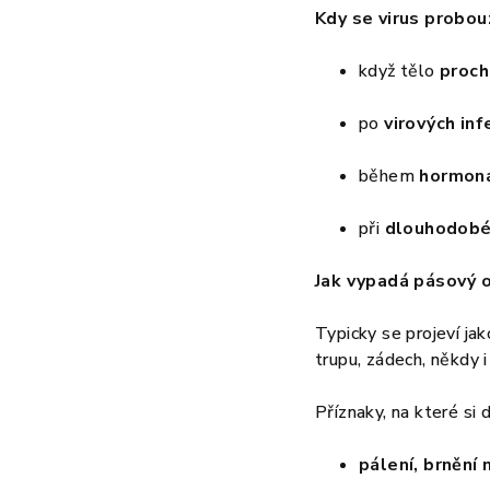
Kdy se virus probou
když tělo
proch
po
virových inf
během
hormoná
při
dlouhodobé
Jak vypadá pásový o
Typicky se projeví ja
trupu, zádech, někdy 
Příznaky, na které si 
pálení, brnění