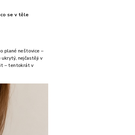
,
co se v těle
ko plané neštovice –
 ukrytý, nejčastěji v
it – tentokrát v