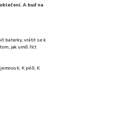
oblečení. A buď na
bít baterky, vrátit se k
tom, jak umíš říct
jemnosti. K péči. K