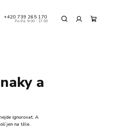
+420 739 265 170
Po-Pá: 9:00 - 17:00
Hledat
Nákupní
Přihlášení
košík
znaky a
nejde ignorovat. A
lí jen na těle.