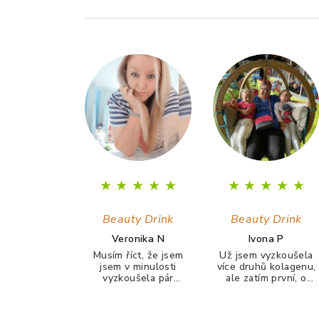
Z
á
p
a
t
í
★
★
★
★
★
★
★
★
★
★
Beauty Drink
Beauty Drink
Veronika N
Ivona P
Musím říct, že jsem
Už jsem vyzkoušela
jsem v minulosti
více druhů kolagenu,
vyzkoušela pár
ale zatím první, o
kolagenů, ale po
kterém můžu řícti, že
žádným jsem neměla
ho piji ráda a chutná
žádný pozitivní
mi. Delší dobu bojuji s