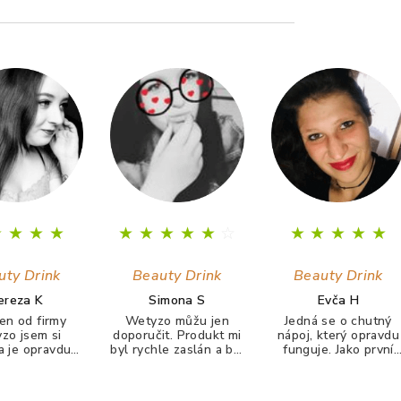
★
★
★
★
★
★
★
★
★
☆
★
★
★
★
★
uty Drink
Beauty Drink
Beauty Drink
ereza K
Simona S
Evča H
en od firmy
Wetyzo můžu jen
Jedná se o chutný
zo jsem si
doporučit. Produkt mi
nápoj, který opravdu
la je opravdu
byl rychle zaslán a byl
funguje. Jako první
hutný zatím mi
pečlivě zabalen a
jsem zaznamenala
Kolagen tolik
neponičen. Jejich
zlepšení pleti (zbavil
l jaki tento☺️
beauty drink piju
jsem se pupínků a