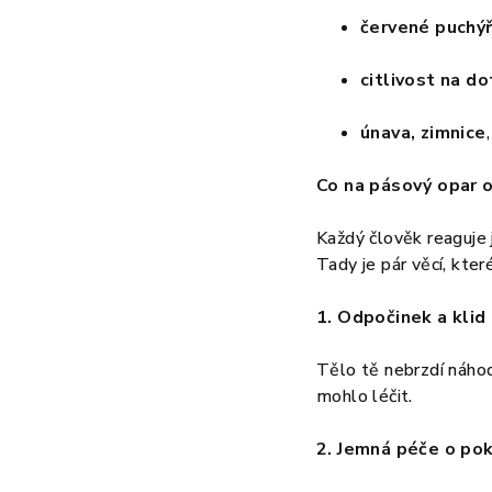
červené puchý
citlivost na d
únava, zimnice
Co na pásový opar 
Každý člověk reaguje 
Tady je pár věcí, které
1. Odpočinek a klid
Tělo tě nebrzdí náhodo
mohlo léčit.
2. Jemná péče o po