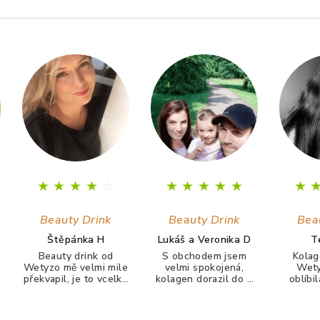
★
★
★
★
☆
★
★
★
★
★
★
Beauty Drink
Beauty Drink
Bea
Štěpánka H
Lukáš a Veronika D
T
Beauty drink od
S obchodem jsem
Kolag
Wetyzo mě velmi mile
velmi spokojená,
Wety
překvapil, je to vcelku
kolagen dorazil do 3
oblíbi
chutný nápoj. Ale
dnů, firma velmi
velice c
hlavně co, tak během
rychle komunikuje. S
žádný 
prvního měsíce mi
kolagenem jsem
nechutna