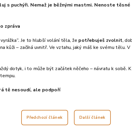
uj s puchýři. Nemaž je běžnými mastmi. Nenoste těsné 
to zpráva
vyrážka“. Je to hlubší volání těla, že
potřebuješ zvolnit
, do
na kůži – začíná uvnitř. Ve vztahu, jaký máš ke svému tělu. V 
každý dotyk, i to může být začátek něčeho – návratu k sobě. K 
 tempu.
á tě nesoudí, ale podpoří
Předchozí článek
Další článek