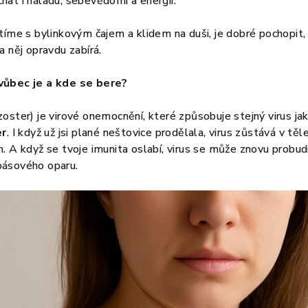
at i náladu, sebevědomí a energii.
tíme s bylinkovým čajem a klidem na duši, je dobré pochopit
a něj opravdu zabírá.
vůbec je a kde se bere?
oster) je virové onemocnění, které způsobuje stejný virus ja
er
. I když už jsi plané neštovice prodělala, virus zůstává v těle
. A když se tvoje imunita oslabí, virus se může znovu probud
pásového oparu.