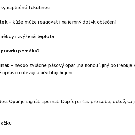
řky
naplněné tekutinou
otek
– kůže může reagovat i na jemný dotyk oblečení
, někdy i zvýšená teplota
opravdu pomáhá?
jinak – někdo zvládne pásový opar „na nohou“, jiný potřebuje k
 opravdu ulevují a urychlují hojení:
u. Opar je signál: zpomal. Dopřej si čas pro sebe, odlož, co j
kožku