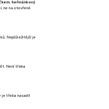
íčkem
,
heřmánkový
lí, ne na otevřené
ků. Nejdůležitější je
ět. Není třeba
y je třeba nasadit