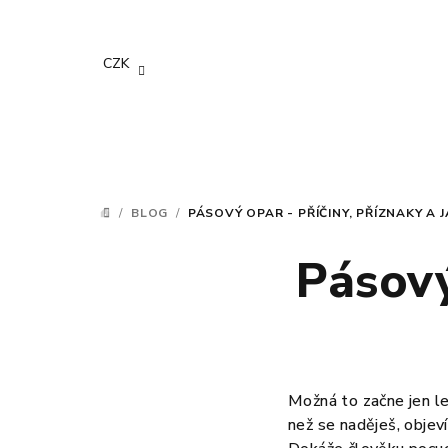
Přejít
na
obsah
CZK
/
BLOG
/
PÁSOVÝ OPAR - PŘÍČINY, PŘÍZNAKY A 
DOMŮ
Pásový
Možná to začne jen le
než se naděješ, objeví