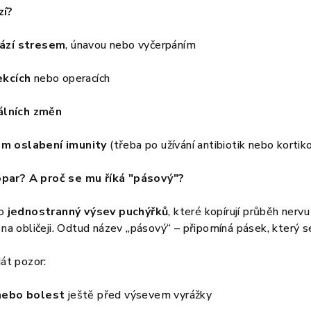
zí?
ází stresem
, únavou nebo vyčerpáním
ekcích
nebo operacích
lních změn
m oslabení imunity
(třeba po užívání antibiotik nebo kortik
par? A proč se mu říká "pásový"?
ko
jednostranný výsev puchýřků
, které kopírují průběh nervu
i na obličeji. Odtud název „pásový“ – připomíná pásek, který s
dát pozor:
 nebo bolest
ještě před výsevem vyrážky