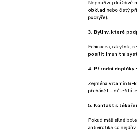
Nepoužívej dráždivé 
obklad
nebo čistý pří
puchýře).
3. Byliny, které pod
Echinacea, rakytník, r
posílit imunitní sy
4. Přírodní doplňky 
Zejména
vitamín B-
přehánět – důležitá je
5. Kontakt s lékař
Pokud máš silné bolest
antivirotika co nejdří