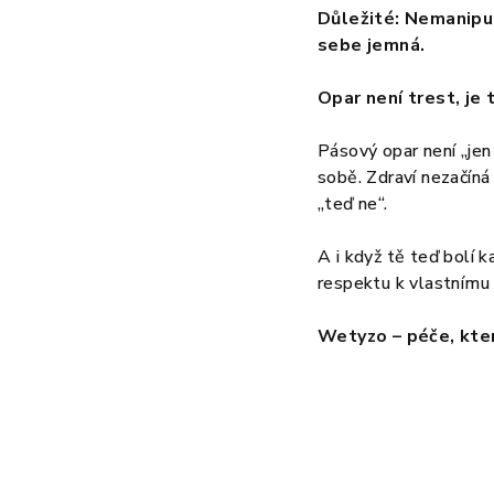
Důležité: Nemanipul
sebe jemná.
Opar není trest, je 
Pásový opar není „jen 
sobě. Zdraví nezačíná 
„teď ne“.
A i když tě teď bolí 
respektu k vlastnímu
Wetyzo – péče, kter