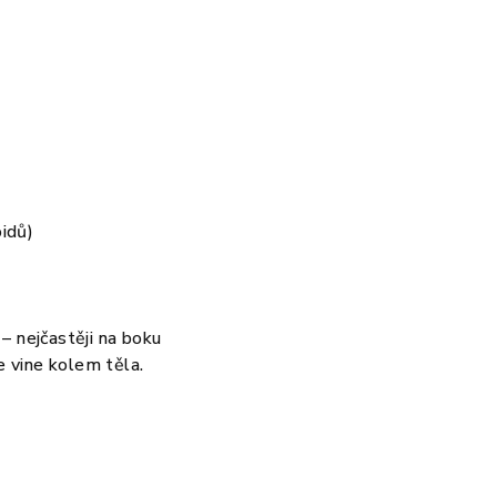
oidů)
 – nejčastěji na boku
e vine kolem těla.