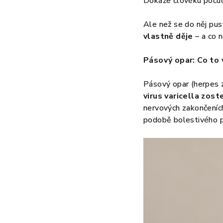
Dokáže člověku pocuch
Ale než se do něj pus
vlastně děje
– a co n
Pásový opar: Co to 
Pásový opar (herpes z
virus varicella zost
nervových zakončeních
podobě bolestivého 