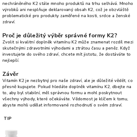
nechráněného K2 stále mnoho produktů na trhu selhává. Mnoho
výrobků ani nesplňuje deklarovaný obsah K2, což je obzvláště
problematické pro produkty zaměřené na kosti, srdce a ženské
zdraví.
Proč je důležitý výběr správné formy K2?
Zvolit si kvalitní doplněk vitamínu K2 může znamenat rozdíl mezi
skutečnými zdravotními výhodami a ztrátou času a peněz. Když
investujete do svého zdraví, chcete mít jistotu, že dostáváte to
nejlepší.
Závěr
Vitamín K2 je nezbytný pro naše zdraví, ale je důležité vědět, co
přesně kupujete. Pokud hledáte doplněk vitamínu K2, dbejte na
to, aby byl stabilní, měl správnou formu a mohl poskytnout
všechny výhody, které očekáváte. Vědomost je klíčem k tomu,
abyste mohli udělat informované rozhodnutí o svém zdraví.
TIP