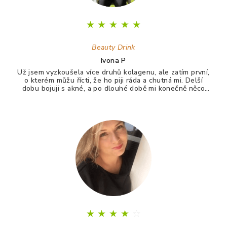
★
★
★
★
★
Beauty Drink
Ivona P
Už jsem vyzkoušela více druhů kolagenu, ale zatím první,
o kterém můžu řícti, že ho piji ráda a chutná mi. Delší
dobu bojuji s akné, a po dlouhé době mi konečně něco
zabralo. Není to 100%, ale už konečně nevypadám jak
puberťák. Drink má pomáhat ještě na vlasy a nehty.
★
★
★
★
☆