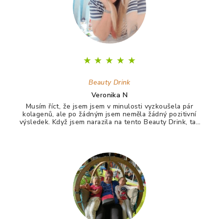
í
★
★
★
★
★
Beauty Drink
Veronika N
Musím říct, že jsem jsem v minulosti vyzkoušela pár
kolagenů, ale po žádným jsem neměla žádný pozitivní
výsledek. Když jsem narazila na tento Beauty Drink, tak
jsem si říkala zkusím to naposledy a uvidím. A udělala
jsem dobře. Po tomto drinku mám lepší vlasy, pevnější
nehty a lepší pleť. Takže opravdu doporučuji :)