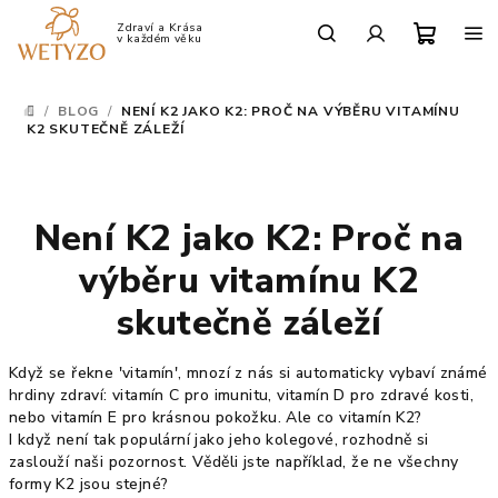
Přejít
na
Po-Pá: 9:00 - 17:00
obsah
Nákup
Hledat
Přihlášení
/
BLOG
/
NENÍ K2 JAKO K2: PROČ NA VÝBĚRU VITAMÍNU
DOMŮ
košík
K2 SKUTEČNĚ ZÁLEŽÍ
Není K2 jako K2: Proč na
výběru vitamínu K2
skutečně záleží
Když se řekne 'vitamín', mnozí z nás si automaticky vybaví známé
hrdiny zdraví: vitamín C pro imunitu, vitamín D pro zdravé kosti,
nebo vitamín E pro krásnou pokožku. Ale co vitamín K2?
I když není tak populární jako jeho kolegové, rozhodně si
zaslouží naši pozornost. Věděli jste například, že ne všechny
formy K2 jsou stejné?