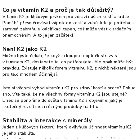
Co je vitamín K2 a proč je tak důležitý?
Vitamín K2 je klíčovým prvkem pro zdraví našich kostí a srdce.
Pomáhá přesměrovávat vápník do kostí a zubů, kde je potřeba, a
zároveň zabraňuje kalcifikaci tepen, což může vést k srdečním
onemocněním. A to je jen začátek!
Není K2 jako K2
Možná byste čekali, že když si koupíte doplněk stravy s
vitamínem K2, dostanete to, co potřebujete. Ale opak může být
pravdou. Existuje několik forem vitamínu K2, z nichž některé jsou
pro tělo mnohem účinnější.
Jste si vědomi výhod vitamínu K2 pro zdraví kostí a srdce? Pokud
ano, víte také, že ne všechny formy vitamínu K2 jsou stejné?
Dnes se ponoříme do světa vitamínu K2 a objevíme, jaký je
skutečný rozdíl mezi různými produkty na trhu.
Stabilita a interakce s minerály
Jeden z klíčových faktorů, který ovlivňuje účinnost vitamínu K2,
je jeho stabilita.