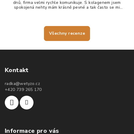
dnů, firma velmi rychle komunikuje. S kolagenem jsem
spokojená nehty mám krásně pevné a tak často se mi
nelámou, vlasy jdou krásně rozčesat a nezacuchávají se.
Všechny recenze
Kontakt
radka
@
wetyzo.cz
+420 739 265 170
Informace pro vás