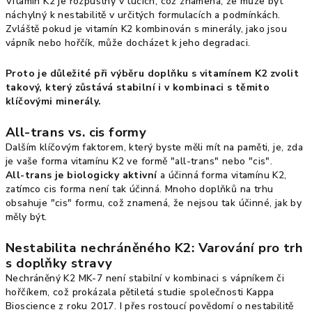
Vitamín K2 je rozpustný v tucích, což znamená, že může být
náchylný k nestabilitě v určitých formulacích a podmínkách.
Zvláště pokud je vitamín K2 kombinován s minerály, jako jsou
vápník nebo hořčík, může docházet k jeho degradaci.
Proto je důležité při výběru doplňku s vitamínem K2 zvolit
takový, který zůstává stabilní i v kombinaci s těmito
klíčovými minerály.
All-trans vs. cis formy
Dalším klíčovým faktorem, který byste měli mít na paměti, je, zda
je vaše forma vitamínu K2 ve formě "all-trans" nebo "cis".
All-trans je biologicky aktivní
a účinná forma vitamínu K2,
zatímco cis forma není tak účinná. Mnoho doplňků na trhu
obsahuje "cis" formu, což znamená, že nejsou tak účinné, jak by
měly být.
Nestabilita nechráněného K2: Varování pro trh
s doplňky stravy
Nechráněný K2 MK-7 není stabilní v kombinaci s vápníkem či
hořčíkem, což prokázala pětiletá studie společnosti Kappa
Bioscience z roku 2017. I přes rostoucí povědomí o nestabilitě