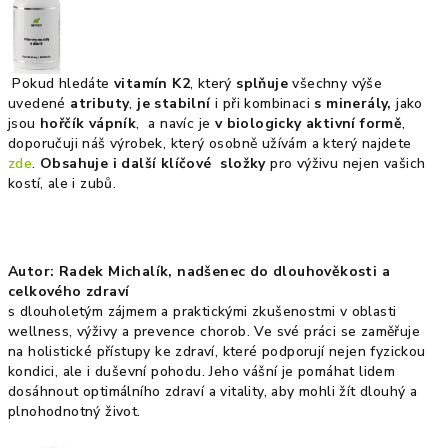
Pokud hledáte
vitamín K2
, který
splňuje
všechny výše
uvedené
atributy
,
je stabilní
i při kombinaci
s minerály,
jako
jsou
hořčík v
ápník
, a navíc je
v
biologicky aktivní formě
,
doporučuji náš výrobek, který osobně užívám a který najdete
zde
.
Obsahuje i další klíčové
složky
pro výživu nejen vašich
kostí, ale i zubů.
Autor: Radek Michalík, nadšenec do dlouhověkosti a
celkového zdraví
s dlouholetým zájmem a praktickými zkušenostmi v oblasti
wellness, výživy a prevence chorob. Ve své práci se zaměřuje
na holistické přístupy ke zdraví, které podporují nejen fyzickou
kondici, ale i duševní pohodu. Jeho vášní je pomáhat lidem
dosáhnout optimálního zdraví a vitality, aby mohli žít dlouhý a
plnohodnotný život.