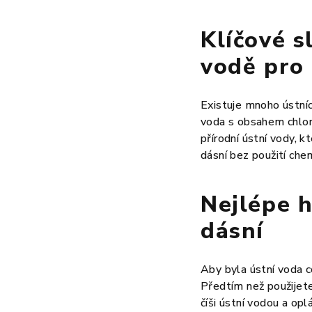
Klíčové s
vodě pro 
Existuje mnoho ústníc
voda s obsahem chlorh
přírodní ústní vody, 
dásní bez použití che
Nejlépe h
dásní
Aby byla ústní voda co
Předtím než použijete
číši ústní vodou a op