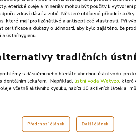
ty, éterické oleje a minerály mohou být použity k vytvoření p
pořit zdraví dásní a zubů. Některé oblíbené přírodní složky z
 které mají protizánětlivé a antiseptické vlastnosti. Při výb
t certifikace a důkazy o účinnosti, aby bylo zajištěno, že pr
 a ústní hygienu.
alternativy tradičních ústn
roblémy s dásněmi nebo hledáte vhodnou ústní vodu pro kon
 s dentálním lékařem. Například,
ústní voda Wetyzo,
která 
 oleje včetně aktivního kyslíku, nabízí 10 aktivních látek a m
Předchozí článek
Další článek