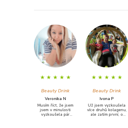
Z
á
p
a
t
í
★
★
★
★
★
★
★
★
★
★
Beauty Drink
Beauty Drink
Veronika N
Ivona P
Musím říct, že jsem
Už jsem vyzkoušela
jsem v minulosti
více druhů kolagenu,
vyzkoušela pár
ale zatím první, o
kolagenů, ale po
kterém můžu řícti, že
žádným jsem neměla
ho piji ráda a chutná