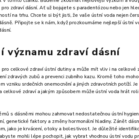
v tomto článku. Budeme zkoumat nejnovější výzkum a vody 
d pro zdraví dásní. Ať už bojujete s paradentózou nebo jen hle
stí na trhu. Chcete si být jisti, že vaše ústní voda nejen čers
dásně. Připojte se k nám, když prozkoumáme nejlepší ústní v
dásní.
í významu zdraví dásní
é pro celkové zdraví ústní dutiny a může mít vliv i na celkové 
ržení zdravých zubů a prevenci zubního kazu. Kromě toho moh
kem vzniku srdečních onemocnění a jiných zdravotních potíží. 
na celkové zdraví a jakým způsobem může ústní voda hrát roli 
lémů s dásněmi mohou zahrnovat nedostatečnou ústní hygie
ní, genetické faktory a změny hormonální hladiny. Zánět dás
, jako je krvácení, otoky a bolestivost. Je důležité identifik
byste mohli lépe pochopit, jak vybrat vhodnou ústní vodu p