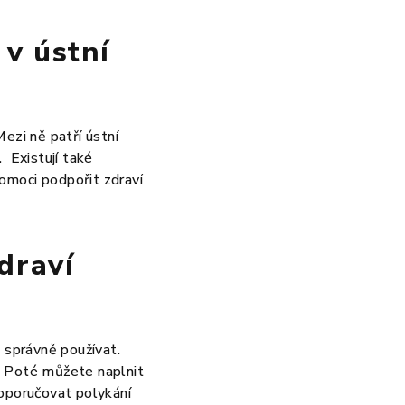
 v ústní
ezi ně patří ústní
 Existují také
pomoci podpořit zdraví
draví
i správně používat.
t. Poté můžete naplnit
doporučovat polykání