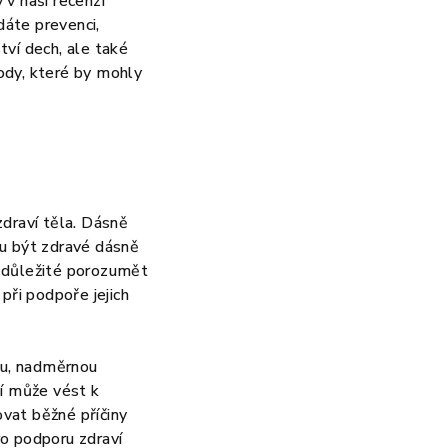
v naší recenzi
dáte prevenci,
tví dech, ale také
ody, které by mohly
zdraví těla. Dásně
ou být zdravé dásně
Je důležité porozumět
při podpoře jejich
nu, nadměrnou
ní může vést k
ovat běžné příčiny
ro podporu zdraví