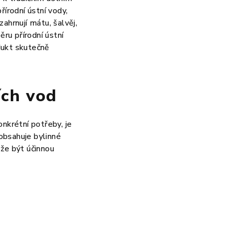
řírodní ústní vody,
ahrnují mátu, šalvěj,
ěru přírodní ústní
odukt skutečně
ích vod
krétní potřeby, je
obsahuje bylinné
ůže být účinnou