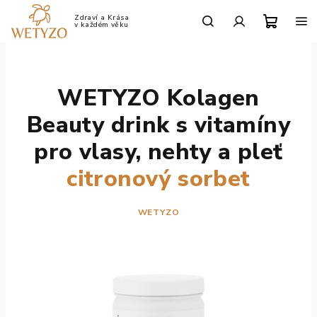
Přejít
na
Po-Pá: 9:00 - 17:00
obsah
Nákup
Hledat
Přihlášení
košík
WETYZO Kolagen
Beauty drink s vitamíny
pro vlasy, nehty a pleť
citronový sorbet
WETYZO