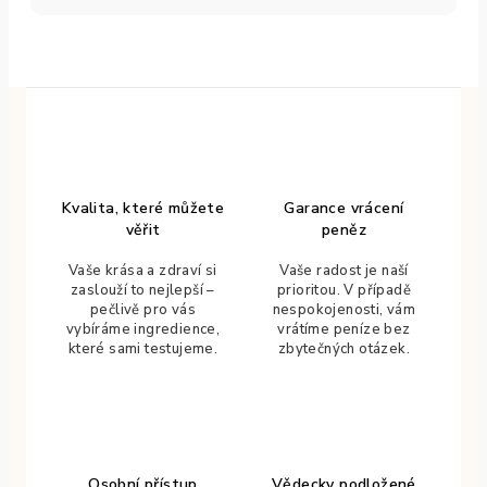
Kvalita, které můžete
Garance vrácení
věřit
peněz
Vaše krása a zdraví si
Vaše radost je naší
zaslouží to nejlepší –
prioritou. V případě
pečlivě pro vás
nespokojenosti, vám
vybíráme ingredience,
vrátíme peníze bez
které sami testujeme.
zbytečných otázek.
Osobní přístup
Vědecky podložené