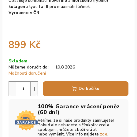
Obsahuje kombinaci
hovězího
a
mořského
(rybího)
kolagenu
typu
I
a
III
pro maximální účinek.
Vyrobeno v ČR
899 Kč
Měrná
Skladem
cena:
Můžeme doručit do:
10.8.2026
Možnosti doručení
−
+
Do košíku
100% Garance vrácení peněz
(60 dní)
Věříme, že si naše produkty zamilujete!
Pokud ale nebudete s čímkoliv zcela
spokojeni, můžete zboží vrátit
nebo vyměnit. Více info najdete
zde
.