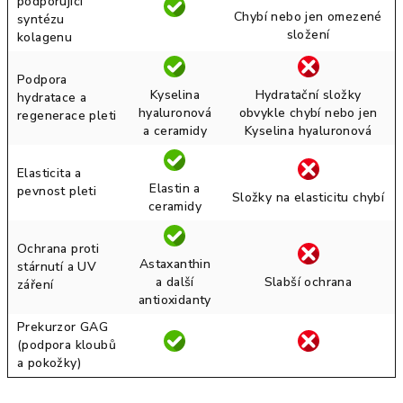
podporující
Chybí nebo jen omezené
syntézu
složení
kolagenu
Podpora
Kyselina
Hydratační složky
hydratace a
hyaluronová
obvykle chybí nebo jen
regenerace pleti
a ceramidy
Kyselina hyaluronová
Elasticita a
Elastin a
pevnost pleti
Složky na elasticitu chybí
ceramidy
Ochrana proti
Astaxanthin
stárnutí a UV
a další
Slabší ochrana
záření
antioxidanty
Prekurzor GAG
(podpora kloubů
a pokožky)