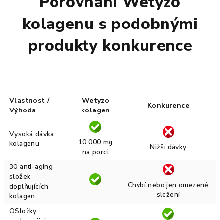
Porovnání Wetyzo
kolagenu s podobnými
produkty konkurence
Vlastnost /
Wetyzo
Konkurence
Výhoda
kolagen
Vysoká dávka
10 000 mg
kolagenu
Nižší dávky
na porci
30 anti-aging
složek
Chybí nebo jen omezené
doplňujících
složení
kolagen
OSložky