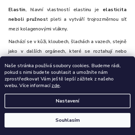
Elastin
, hlavní vlastností elastinu je
elasticita
neboli pružnos
t pleti a vytváří trojrozměrnou síť
mezi kolagenovými vlákny.
Nachází se v kůži, kloubech, šlachách a vazech, stejně
jako v dalších orgánech, které se roztahují nebo
stahují, včetně plic, tepen a dělohy. Elastin umožňuje
Naše stránka používá soubory cookies. Budeme rádi,
jejich pružnost a tím podporuje jejich zdravou funkci.
pokud s nimi budete souhlasit a umožníte nám
zprostředkovat Vám ještě lepší zážitek z našeho
webu.
Více informací
zde
.
Nastavení
Souhlasím