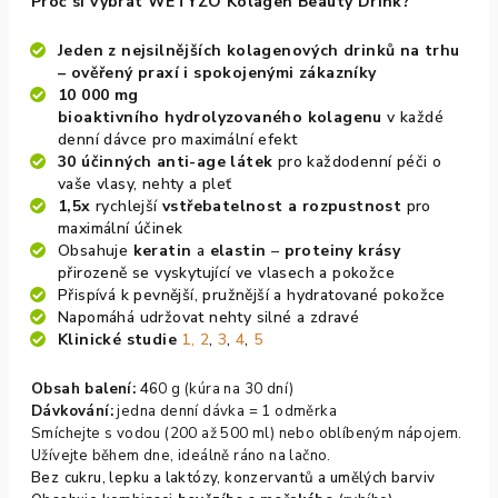
Proč si vybrat WETYZO Kolagen Beauty Drink?
Jeden z nejsilnějších kolagenových drinků na trhu
– ověřený praxí i spokojenými zákazníky
10 000 mg
bioaktivního
hydrolyzovaného
kolagenu
v každé
denní dávce pro maximální efekt
30 účinných anti-age látek
pro každodenní péči o
vaše vlasy, nehty a pleť
1,5x
rychlejší
vstřebatelnost a rozpustnost
pro
maximální účinek
Obsahuje
keratin
a
elastin
–
proteiny krásy
přirozeně se vyskytující ve vlasech a pokožce
Přispívá k pevnější, pružnější a hydratované pokožce
Napomáhá udržovat nehty silné a zdravé
Klinické studie
1,
2
,
3
,
4
,
5
Obsah balení:
46
0 g (kúra na 30 dní)
Dávkování:
jedna denní dávka = 1 odměrka
Smíchejte s vodou (200 až 500 ml) nebo oblíbeným nápojem.
Užívejte během dne, ideálně ráno na lačno.
Bez
cukru, lepku a laktózy, konzervantů a umělých barviv