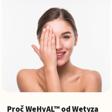
Proč WeHyAL™ od Wetyza