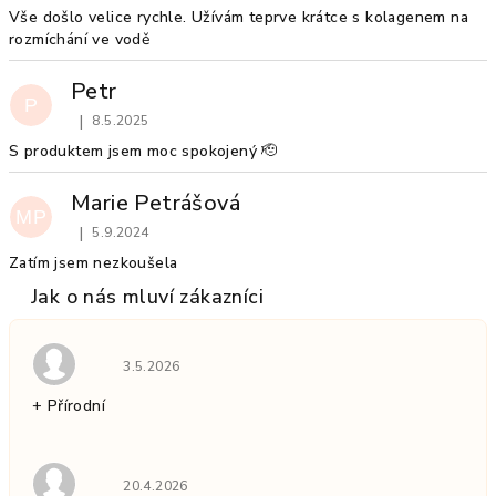
s
Vše došlo velice rychle. Užívám teprve krátce s kolagenem na
rozmíchání ve vodě
h
o
Petr
d
P
n
|
8.5.2025
Hodnocení produktu je 5 z 5 hvězdiček.
o
S produktem jsem moc spokojený 🫡
c
e
Marie Petrášová
MP
n
|
5.9.2024
Hodnocení produktu je 5 z 5 hvězdiček.
í
Zatím jsem nezkoušela
Hodnocení obchodu je 5 z 5 hvězdiček.
3.5.2026
+ Přírodní
Hodnocení obchodu je 5 z 5 hvězdiček.
20.4.2026