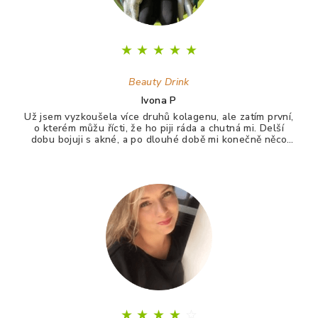
★
★
★
★
★
Beauty Drink
Ivona P
Už jsem vyzkoušela více druhů kolagenu, ale zatím první,
o kterém můžu řícti, že ho piji ráda a chutná mi. Delší
dobu bojuji s akné, a po dlouhé době mi konečně něco
zabralo. Není to 100%, ale už konečně nevypadám jak
puberťák. Drink má pomáhat ještě na vlasy a nehty.
★
★
★
★
☆