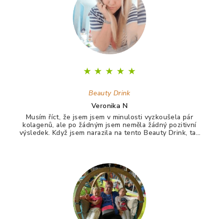
t
í
★
★
★
★
★
Beauty Drink
Veronika N
Musím říct, že jsem jsem v minulosti vyzkoušela pár
kolagenů, ale po žádným jsem neměla žádný pozitivní
výsledek. Když jsem narazila na tento Beauty Drink, tak
jsem si říkala zkusím to naposledy a uvidím. A udělala
jsem dobře. Po tomto drinku mám lepší vlasy, pevnější
nehty a lepší pleť. Takže opravdu doporučuji :)