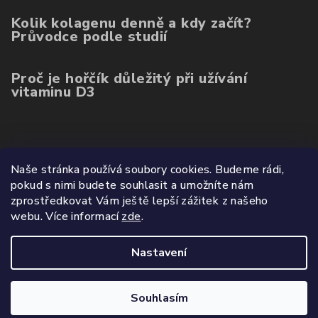
Kolik kolagenu denně a kdy začít?
Průvodce podle studií
Proč je hořčík důležitý při užívání
vitaminu D3
Poslední hodnocení produktů
Naše stránka používá soubory cookies. Budeme rádi,
pokud s nimi budete souhlasit a umožníte nám
Balíček kolagenu 3ks (ovoce, mango, citron)
zprostředkovat Vám ještě lepší zážitek z našeho
|
webu.
Více informací
zde
.
Hodnocení produktu je 5 z 5 hvězdiček.
Nastavení
Copyright 2026
Wetyzo.cz
. Všechna práva vyhrazena.
Souhlasím
Vytvořil Shoptet