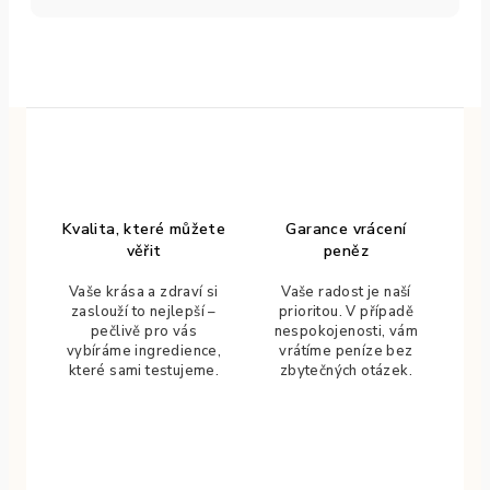
Kvalita, které můžete
Garance vrácení
věřit
peněz
Vaše krása a zdraví si
Vaše radost je naší
zaslouží to nejlepší –
prioritou. V případě
pečlivě pro vás
nespokojenosti, vám
vybíráme ingredience,
vrátíme peníze bez
které sami testujeme.
zbytečných otázek.