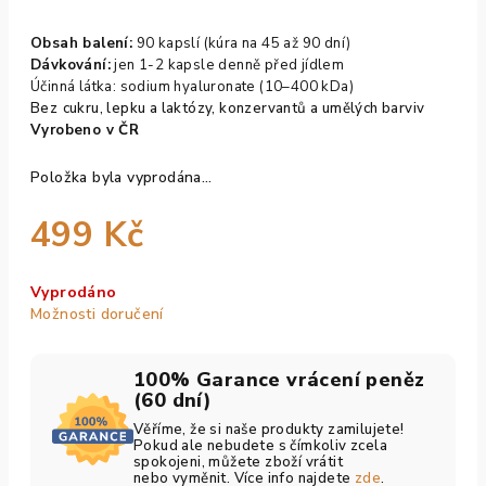
Obsah balení:
90 kapslí (kúra na 45 až 90 dní)
Dávkování:
jen 1-2 kapsle denně před jídlem
Účinná látka: sodium hyaluronate (10–400 kDa)
Bez
cukru, lepku a laktózy, konzervantů a umělých barviv
Vyrobeno v ČR
Položka byla vyprodána…
499 Kč
Měrná
Vyprodáno
cena:
Možnosti doručení
100% Garance vrácení peněz
(60 dní)
Věříme, že si naše produkty zamilujete!
Pokud ale nebudete s čímkoliv zcela
spokojeni, můžete zboží vrátit
nebo vyměnit. Více info najdete
zde
.