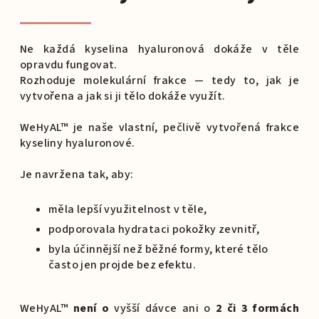
Ne každá kyselina hyaluronová dokáže v těle
opravdu fungovat.
Rozhoduje molekulární frakce — tedy to, jak je
vytvořena a jak si ji tělo dokáže využít.
WeHyAL™ je naše vlastní, pečlivě vytvořená frakce
kyseliny hyaluronové.
Je navržena tak, aby:
měla lepší využitelnost v těle,
podporovala hydrataci pokožky zevnitř,
byla účinnější než běžné formy, které tělo
často jen projde bez efektu.
WeHyAL™
není o
vyšší dávce ani o
2 či 3 formách