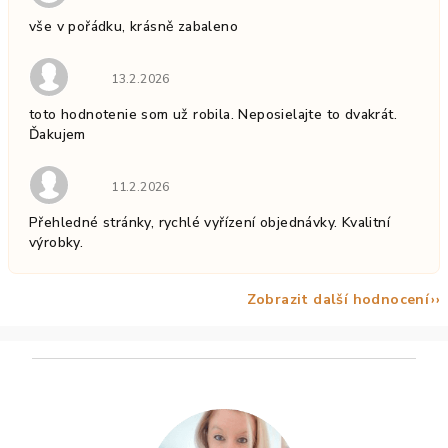
vše v pořádku, krásně zabaleno
Hodnocení obchodu je 5 z 5 hvězdiček.
13.2.2026
toto hodnotenie som už robila. Neposielajte to dvakrát.
Ďakujem
Hodnocení obchodu je 5 z 5 hvězdiček.
11.2.2026
Přehledné stránky, rychlé vyřízení objednávky. Kvalitní
výrobky.
Zobrazit další hodnocení
Z
á
p
a