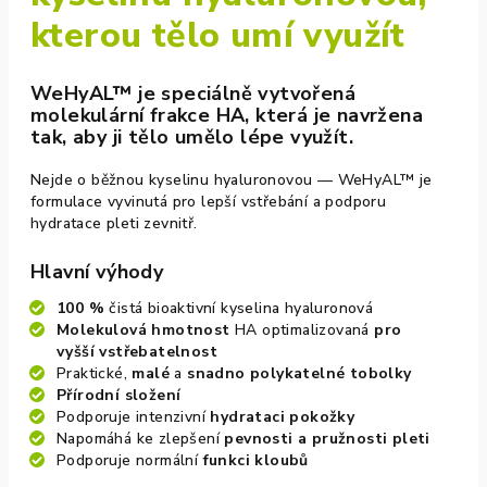
kterou tělo umí využít
WeHyAL™ je speciálně vytvořená
molekulární frakce HA, která je navržena
tak, aby ji tělo umělo lépe využít.
Nejde o běžnou kyselinu hyaluronovou — WeHyAL™ je
formulace vyvinutá pro lepší vstřebání a podporu
hydratace pleti zevnitř.
Hlavní výhody
100 %
čistá bioaktivní kyselina hyaluronová
Molekulová hmotnost
HA optimalizovaná
pro
vyšší vstřebatelnost
Praktické,
malé
a
snadno polykatelné tobolky
Přírodní složení
Podporuje intenzivní
hydrataci
pokožky
Napomáhá ke zlepšení
pevnosti a pružnosti
pleti
Podporuje normální
funkci kloubů