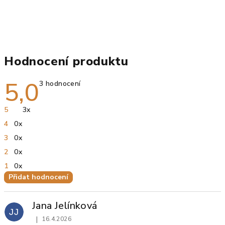
Hodnocení produktu
5,0
Průměrné
3 hodnocení
hodnocení
produktu
je
5
3x
5,0
z
4
0x
5
hvězdiček.
3
0x
2
0x
1
0x
Přidat hodnocení
V
ý
Jana Jelínková
p
JJ
|
16.4.2026
i
Hodnocení produktu je 5 z 5 hvězdiček.