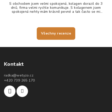
S obchodem jsem velmi spokojená, kolagen dorazil do 3
dnů, firma velmi rychle komunikuje. S kolagenem jsem
spokojená nehty mám krásně pevné a tak často se mi
nelámou, vlasy jdou krásně rozčesat a nezacuchávají se.
Všechny recenze
Kontakt
radka
@
wetyzo.cz
+420 739 265 170