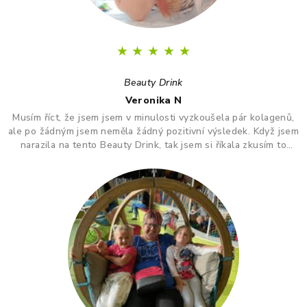
★
★
★
★
★
Beauty Drink
Veronika N
Musím říct, že jsem jsem v minulosti vyzkoušela pár kolagenů,
ale po žádným jsem neměla žádný pozitivní výsledek. Když jsem
narazila na tento Beauty Drink, tak jsem si říkala zkusím to
naposledy a uvidím. A udělala jsem dobře. Po tomto drinku mám
lepší vlasy, pevnější nehty a lepší pleť. Takže opravdu
doporučuji :)