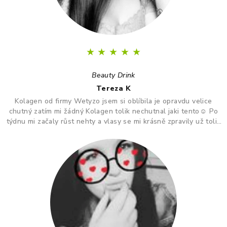
★
★
★
★
★
Beauty Drink
Tereza K
Kolagen od firmy Wetyzo jsem si oblíbila je opravdu velice
chutný zatím mi žádný Kolagen tolik nechutnal jaki tento☺️ Po
týdnu mi začaly růst nehty a vlasy se mi krásně zpravily už tolik
nepadají jsou hebčí a zdravější ☺️