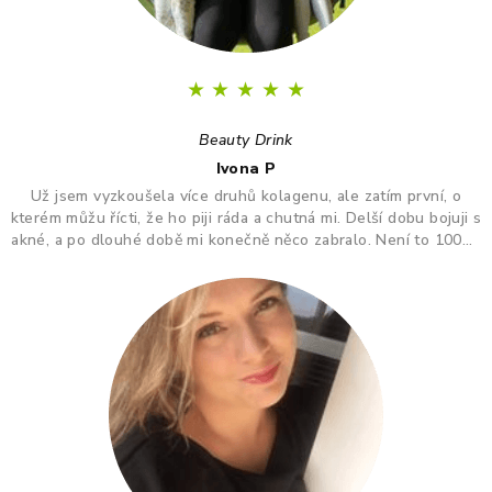
★
★
★
★
★
Beauty Drink
Ivona P
Už jsem vyzkoušela více druhů kolagenu, ale zatím první, o
kterém můžu řícti, že ho piji ráda a chutná mi. Delší dobu bojuji s
akné, a po dlouhé době mi konečně něco zabralo. Není to 100%,
ale už konečně nevypadám jak puberťák. Drink má pomáhat ještě
na vlasy a nehty.