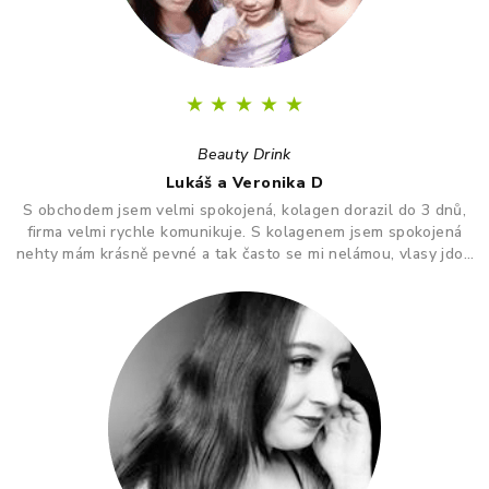
★
★
★
★
★
Beauty Drink
Lukáš a Veronika D
S obchodem jsem velmi spokojená, kolagen dorazil do 3 dnů,
firma velmi rychle komunikuje. S kolagenem jsem spokojená
nehty mám krásně pevné a tak často se mi nelámou, vlasy jdou
krásně rozčesat a nezacuchávají se.