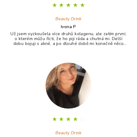
★
★
★
★
★
Beauty Drink
Ivona P
Už jsem vyzkoušela více druhů kolagenu, ale zatím první,
o kterém můžu řícti, že ho piji ráda a chutná mi. Delší
dobu bojuji s akné, a po dlouhé době mi konečně něco
zabralo. Není to 100%, ale už konečně nevypadám jak
puberťák. Drink má pomáhat ještě na vlasy a nehty.
★
★
★
★
☆
Beauty Drink