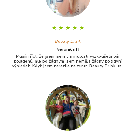
★
★
★
★
★
Beauty Drink
Veronika N
Musím říct, že jsem jsem v minulosti vyzkoušela pár
kolagenů, ale po žádným jsem neměla žádný pozitivní
výsledek. Když jsem narazila na tento Beauty Drink, tak
jsem si říkala zkusím to naposledy a uvidím. A udělala
jsem dobře. Po tomto drinku mám lepší vlasy, pevnější
nehty a lepší pleť. Takže opravdu doporučuji :)