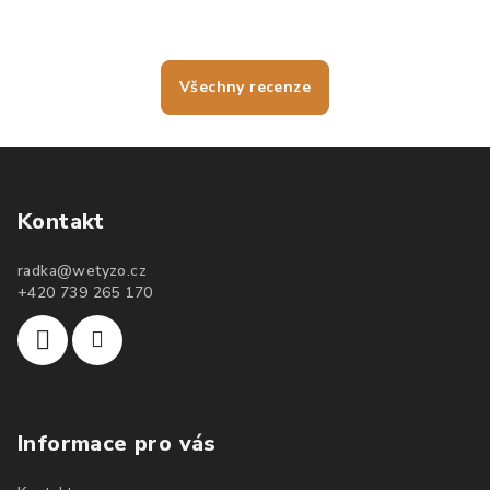
nelámou, vlasy jdou krásně rozčesat a nezacuchávají se.
Všechny recenze
Kontakt
radka
@
wetyzo.cz
+420 739 265 170
Informace pro vás