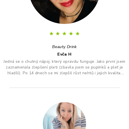
★
★
★
★
★
Beauty Drink
Evča H
Jedná se o chutný nápoj, který opravdu funguje. Jako první jsem
zaznamenala zlepšení pleti (zbavila jsem se pupínků a pleť je
hladší). Po 14 dnech se mi zlepšil růst nehtů i jejich kvalita.
Vlasy se mi zdají hustější a zdravější. Colagen od firmy Wetyzo
mohu s klidným svědomím všem DOPORUČIT!
Z
á
p
a
t
í