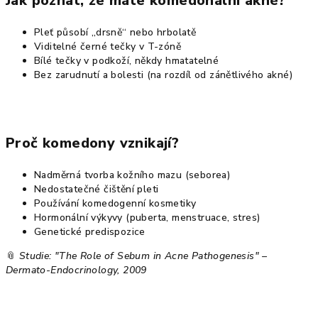
Jak poznat, že máte komedonální akné?
Pleť působí „drsně“ nebo hrbolatě
Viditelné černé tečky v T-zóně
Bílé tečky v podkoží, někdy hmatatelné
Bez zarudnutí a bolesti (na rozdíl od zánětlivého akné)
Proč komedony vznikají?
Nadměrná tvorba kožního mazu (seborea)
Nedostatečné čištění pleti
Používání komedogenní kosmetiky
Hormonální výkyvy (puberta, menstruace, stres)
Genetické predispozice
📎
Studie: "The Role of Sebum in Acne Pathogenesis" –
Dermato-Endocrinology, 2009