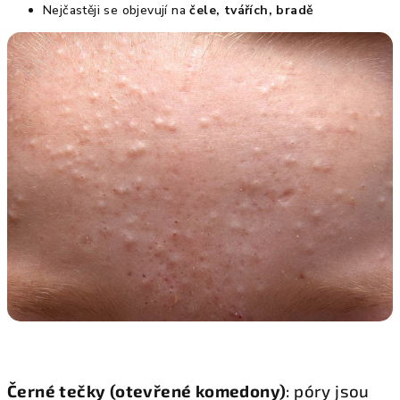
Nejčastěji se objevují na
čele, tvářích, bradě
Černé tečky (otevřené komedony)
: póry jsou