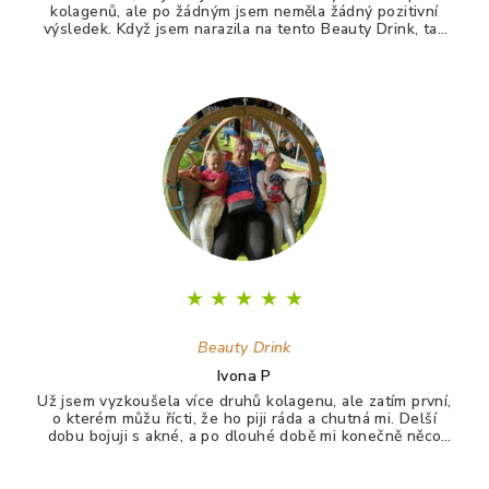
kolagenů, ale po žádným jsem neměla žádný pozitivní
výsledek. Když jsem narazila na tento Beauty Drink, tak
jsem si říkala zkusím to naposledy a uvidím. A udělala
jsem dobře. Po tomto drinku mám lepší vlasy, pevnější
nehty a lepší pleť. Takže opravdu doporučuji :)
★
★
★
★
★
Beauty Drink
Ivona P
Už jsem vyzkoušela více druhů kolagenu, ale zatím první,
o kterém můžu řícti, že ho piji ráda a chutná mi. Delší
dobu bojuji s akné, a po dlouhé době mi konečně něco
zabralo. Není to 100%, ale už konečně nevypadám jak
puberťák. Drink má pomáhat ještě na vlasy a nehty.