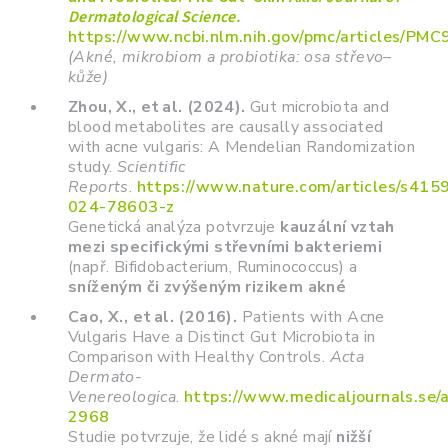
Dermatological Science.
https://www.ncbi.nlm.nih.gov/pmc/articles/PM
(Akné, mikrobiom a probiotika: osa střevo–
kůže)
Zhou, X., et al. (2024).
Gut microbiota and
blood metabolites are causally associated
with acne vulgaris: A Mendelian Randomization
study.
Scientific
Reports
.
https://www.nature.com/articles/s415
024-78603-z
Genetická analýza potvrzuje
kauzální vztah
mezi specifickými střevními bakteriemi
(např. Bifidobacterium, Ruminococcus) a
sníženým či zvýšeným rizikem akné
Cao, X., et al. (2016).
Patients with Acne
Vulgaris Have a Distinct Gut Microbiota in
Comparison with Healthy Controls.
Acta
Dermato-
Venereologica
.
https://www.medicaljournals.se
2968
Studie potvrzuje, že lidé s akné mají
nižší