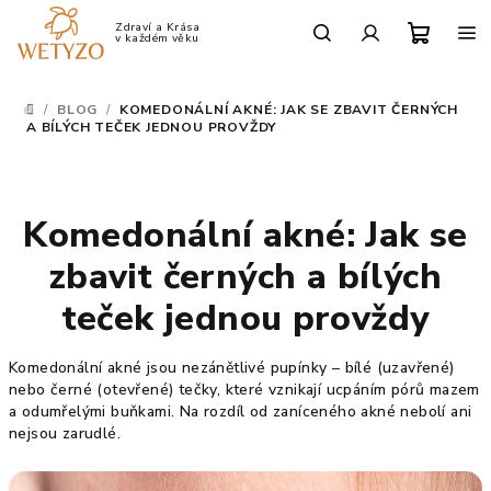
Přejít
na
Po-Pá: 9:00 - 17:00
obsah
Nákup
Hledat
Přihlášení
/
BLOG
/
KOMEDONÁLNÍ AKNÉ: JAK SE ZBAVIT ČERNÝCH
DOMŮ
košík
A BÍLÝCH TEČEK JEDNOU PROVŽDY
Komedonální akné: Jak se
zbavit černých a bílých
teček jednou provždy
Komedonální akné jsou nezánětlivé pupínky – bílé (uzavřené)
nebo černé (otevřené) tečky, které vznikají ucpáním pórů mazem
a odumřelými buňkami. Na rozdíl od zaníceného akné nebolí ani
nejsou zarudlé.