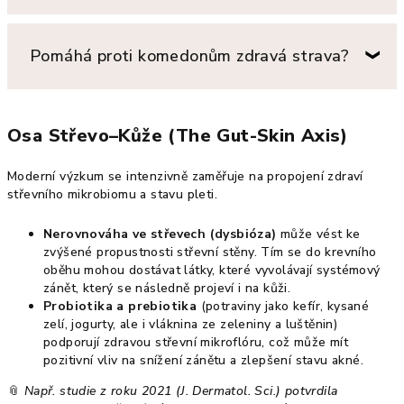
Pomáhá proti komedonům zdravá strava?
Osa Střevo–Kůže (The Gut-Skin Axis)
Moderní výzkum se intenzivně zaměřuje na propojení zdraví
střevního mikrobiomu a stavu pleti.
Nerovnováha ve střevech (dysbióza)
může vést ke
zvýšené propustnosti střevní stěny. Tím se do krevního
oběhu mohou dostávat látky, které vyvolávají systémový
zánět, který se následně projeví i na kůži.
Probiotika a prebiotika
(potraviny jako kefír, kysané
zelí, jogurty, ale i vláknina ze zeleniny a luštěnin)
podporují zdravou střevní mikroflóru, což může mít
pozitivní vliv na snížení zánětu a zlepšení stavu akné.
📎
Např. studie z roku 2021 (J. Dermatol. Sci.) potvrdila