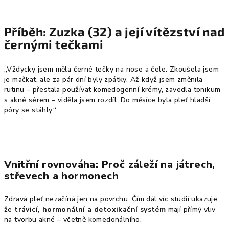
Příběh: Zuzka (32) a její vítězství nad
černými tečkami
„Vždycky jsem měla černé tečky na nose a čele. Zkoušela jsem
je mačkat, ale za pár dní byly zpátky. Až když jsem změnila
rutinu – přestala používat komedogenní krémy, zavedla tonikum
s akné sérem – viděla jsem rozdíl. Do měsíce byla pleť hladší,
póry se stáhly.“
Vnitřní rovnováha: Proč záleží na játrech,
střevech a hormonech
Zdravá pleť nezačíná jen na povrchu. Čím dál víc studií ukazuje,
že
trávicí, hormonální a detoxikační systém
mají přímý vliv
na tvorbu akné – včetně komedonálního.