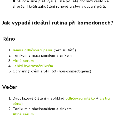
❌ Slunce sice pleť vysuší, ale po létě dochází často ke
zhoršení kvůli zahuštění rohové vrstvy a ucpání pórů.
Jak vypadá ideální rutina při komedonech?
Ráno
Jemná odličovací pěna
(bez sulfátů)
Tonikum s niacinamidem a zinkem
Akné sérum
Lehký hydratační krém
Ochranný krém s SPF 50 (
non-comedogenic
)
Večer
Dvoufázové čištění (například
odličovací mléko
+
čistící
pěna
)
Tonikum s niacinamidem a zinkem
Akné sérum