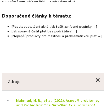
souvislost mezi střevní flórou a výskytem akné.
Doporučené články k tématu:
[Papulopustulózní akné: Jak řešit zanícené pupínky →]
[Jak správně čistit pleť bez podráždění →]
[Nejlepší produkty pro mastnou a problematickou pleť →]
Zdroje
Mahmud, M. R., et al. (2022). Acne, Microbiome,
and Probiotics: The Gut–Skin Axis.
Journal of