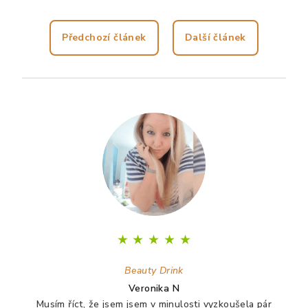
Předchozí článek
Další článek
Z
á
p
a
t
í
★
★
★
★
★
Beauty Drink
Veronika N
Musím říct, že jsem jsem v minulosti vyzkoušela pár