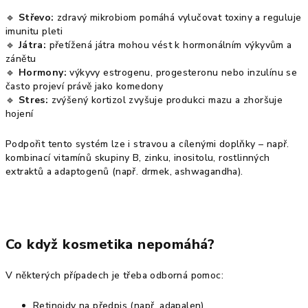
🔹
Střevo:
zdravý mikrobiom pomáhá vylučovat toxiny a reguluje
imunitu pleti
🔹
Játra:
přetížená játra mohou vést k hormonálním výkyvům a
zánětu
🔹
Hormony:
výkyvy estrogenu, progesteronu nebo inzulínu se
často projeví právě jako komedony
🔹
Stres:
zvýšený kortizol zvyšuje produkci mazu a zhoršuje
hojení
Podpořit tento systém lze i stravou a cílenými doplňky – např.
kombinací vitamínů skupiny B, zinku, inositolu, rostlinných
extraktů a adaptogenů (např. drmek, ashwagandha).
Co když kosmetika nepomáhá?
V některých případech je třeba odborná pomoc:
Retinoidy na předpis (např. adapalen)