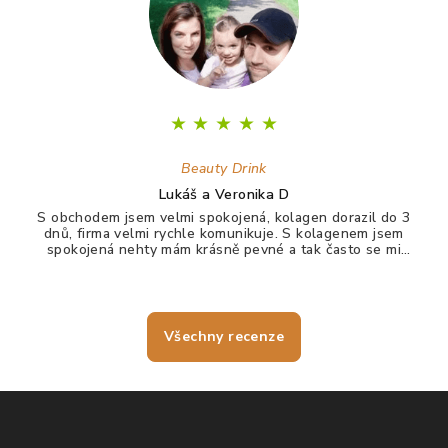
★
★
★
★
★
Beauty Drink
Lukáš a Veronika D
S obchodem jsem velmi spokojená, kolagen dorazil do 3
dnů, firma velmi rychle komunikuje. S kolagenem jsem
spokojená nehty mám krásně pevné a tak často se mi
nelámou, vlasy jdou krásně rozčesat a nezacuchávají se.
Všechny recenze