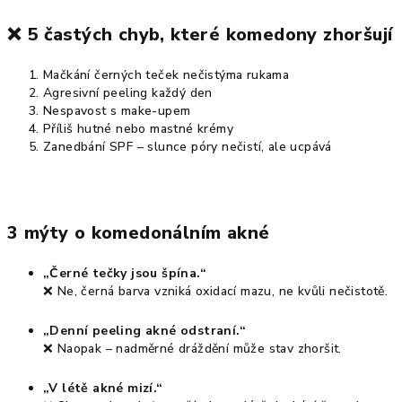
❌
5 častých chyb, které komedony zhoršují
Mačkání černých teček nečistýma rukama
Agresivní peeling každý den
Nespavost s make-upem
Příliš hutné nebo mastné krémy
Zanedbání SPF – slunce póry nečistí, ale ucpává
3 mýty o komedonálním akné
„Černé tečky jsou špína.“
❌ Ne, černá barva vzniká oxidací mazu, ne kvůli nečistotě.
„Denní peeling akné odstraní.“
❌ Naopak – nadměrné dráždění může stav zhoršit.
„V létě akné mizí.“