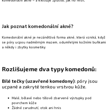
komedonální akné – a existuje způsob, jak ho řešit.
Jak poznat komedonální akné?
Komedonální akné je nezánětlivá forma akné, která vzniká, když
se póry ucpou nadměrným mazem, odumřelými kožními buňkami
a někdy i zbytky kosmetiky.
Rozlišujeme dva typy komedonů:
Bílé tečky (uzavřené komedony)
: póry jsou
ucpané a zakryté tenkou vrstvou kůže.
Malé, bělavé nebo tělově zbarvené výstupky pod
povrchem kůže
Žádné zarudnutí, otok ani hnis