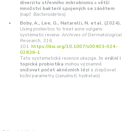
diverzitu střevního mikrobiomu
a
větší
množství bakterií spojených se zánětem
(např. Bacteroidetes).
Boby, A., Lee, G., Natarelli, N. et al. (2024).
Using probiotics to treat acne vulgaris:
systematic review.
Archives of Dermatological
Research, 316
,
101.
https://doi.org/10.1007/s00403-024-
02836-1
Tato systematická recenze ukazuje, že
orální i
topická probiotika
mohou významně
snižovat počet aknózních lézí
a zlepšovat
kožní parametry (zarudnutí, hydrataci)