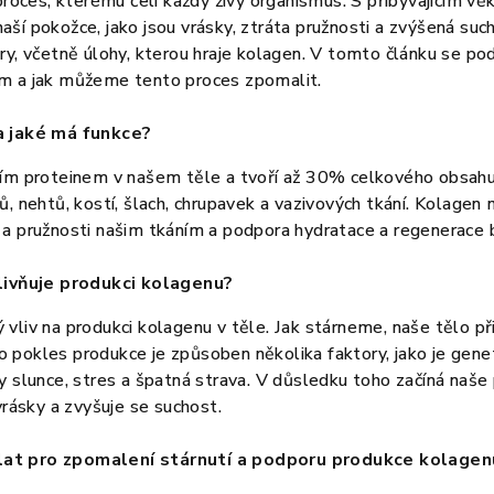
 proces, kterému čelí každý živý organismus. S přibývajícím
ší pokožce, jako jsou vrásky, ztráta pružnosti a zvýšená su
ry, včetně úlohy, kterou hraje kolagen. V tomto článku se p
m a jak můžeme tento proces zpomalit.
a jaké má funkce?
ím proteinem v našem těle a tvoří až 30% celkového obsahu b
, nehtů, kostí, šlach, chrupavek a vazivových tkání. Kolagen m
 a pružnosti našim tkáním a podpora hydratace a regenerace 
vlivňuje produkci kolagenu?
vliv na produkci kolagenu v těle. Jak stárneme, naše tělo p
pokles produkce je způsoben několika faktory, jako je genet
y slunce, stres a špatná strava. V důsledku toho začíná naše
vrásky a zvyšuje se suchost.
at pro zpomalení stárnutí a podporu produkce kolagen