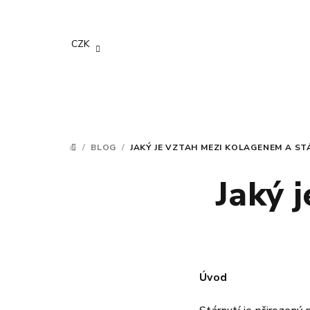
Přejít
na
obsah
CZK
/
BLOG
/
JAKÝ JE VZTAH MEZI KOLAGENEM A S
DOMŮ
Jaký 
Úvod