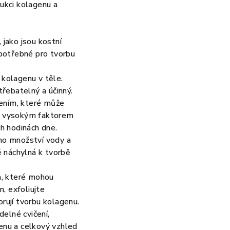
dukci kolagenu a
jako jsou kostní
y potřebné pro tvorbu
kolagenu v těle.
řebatelný a účinný.
řením, které může
 s vysokým faktorem
ch hodinách dne.
ho množství vody a
ě náchylná k tvorbě
m, které mohou
, exfoliujte
orují tvorbu kolagenu.
delné cvičení,
genu a celkový vzhled