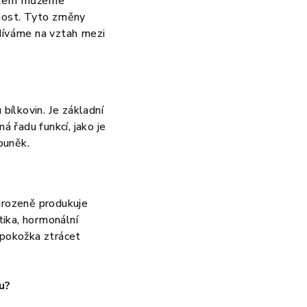
 věkem můžeme
chost. Tyto změny
odíváme na vztah mezi
ílkovin. Je základní
á řadu funkcí, jako je
buněk.
řirozeně produkuje
ika, hormonální
 pokožka ztrácet
u?