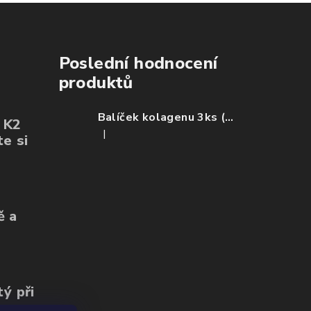
zdravější. Colagen o
firmy Wetyzo mohu 
klidným svědomím
všem DOPORUČIT!
Poslední hodnocení
produktů
Balíček kolagenu 3ks (ovoce, mango, citron)
+ K2
|
e si
Hodnocení produktu je 5 z 5 hvězdiček.
ě a
tý při