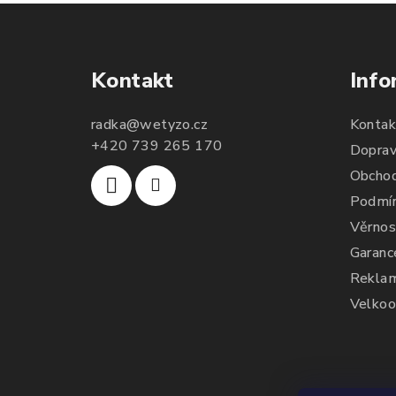
udělala jsem dobře.
puberťák. Drink má
Po tomto drinku mám
pomáhat ještě na
lepší vlasy, pevnější
vlasy a nehty.
nehty a lepší pleť.
Takže opravdu
Kontakt
Info
doporučuji :)
radka
@
wetyzo.cz
Kontak
+420 739 265 170
Doprav
Obchod
Podmín
Věrnos
Garanc
Reklam
Velkoo