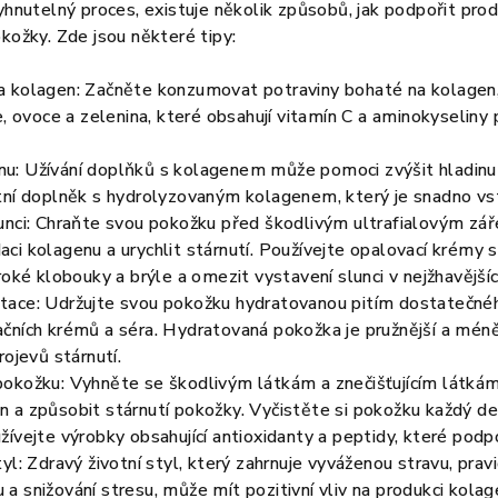
vyhnutelný proces, existuje několik způsobů, jak podpořit pro
okožky. Zde jsou některé tipy:
a kolagen: Začněte konzumovat potraviny bohaté na kolagen, 
ce, ovoce a zelenina, které obsahují vitamín C a aminokyselin
u: Užívání doplňků s kolagenem může pomoci zvýšit hladinu 
itní doplněk s hydrolyzovaným kolagenem, který je snadno vst
lunci: Chraňte svou pokožku před škodlivým ultrafialovým zá
aci kolagenu a urychlit stárnutí. Používejte opalovací krémy
iroké klobouky a brýle a omezit vystavení slunci v nejžhavější
tace: Udržujte svou pokožku hydratovanou pitím dostatečné
ačních krémů a séra. Hydratovaná pokožka je pružnější a mén
rojevů stárnutí.
pokožku: Vyhněte se škodlivým látkám a znečišťujícím látká
 a způsobit stárnutí pokožky. Vyčistěte si pokožku každý den
žívejte výrobky obsahující antioxidanty a peptidy, které podp
tyl: Zdravý životní styl, který zahrnuje vyváženou stravu, pravi
a snižování stresu, může mít pozitivní vliv na produkci kola