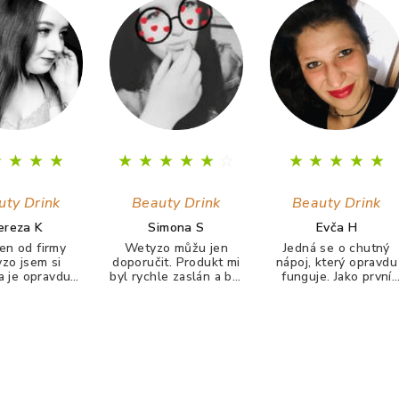
★
★
★
★
★
★
★
★
★
☆
★
★
★
★
★
uty Drink
Beauty Drink
Beauty Drink
ereza K
Simona S
Evča H
en od firmy
Wetyzo můžu jen
Jedná se o chutný
zo jsem si
doporučit. Produkt mi
nápoj, který opravdu
la je opravdu
byl rychle zaslán a byl
funguje. Jako první
hutný zatím mi
pečlivě zabalen a
jsem zaznamenala
Kolagen tolik
neponičen. Jejich
zlepšení pleti (zbavil
l jaki tento☺️
beauty drink piju
jsem se pupínků a
nu mi začaly
každé ráno a narodil
pleť je hladší). Po 14
hty a vlasy se
od jiných podobných
dnech se mi zlepšil
ně zpravily už
produktů je chuťově
růst nehtů i jejich
nepadají jsou
příjemný.
kvalita. Vlasy se mi
 zdravější ☺️
zdají hustější a