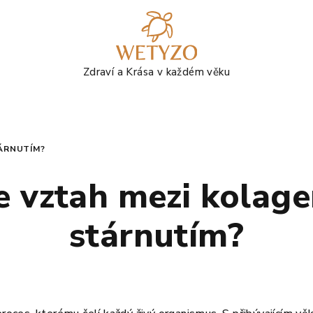
TÁRNUTÍM?
je vztah mezi kolag
stárnutím?