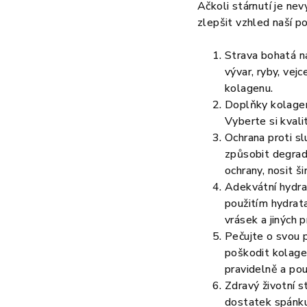
Ačkoli stárnutí je ne
zlepšit vzhled naší p
Strava bohatá n
vývar, ryby, vej
kolagenu.
Doplňky kolagen
Vyberte si kval
Ochrana proti s
způsobit degrad
ochrany, nosit š
Adekvátní hydra
použitím hydrat
vrásek a jiných p
Pečujte o svou 
poškodit kolagen
pravidelně a pou
Zdravý životní s
dostatek spánku 