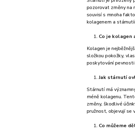
Stárnutí je přirozený
pozorovat změny na na
souvisí s mnoha fakto
kolagenem a stárnutí
Co je kolagen 
Kolagen je nejběžnějš
složkou pokožky, vlasů
poskytování pevnosti
Jak stárnutí o
Stárnutí má významný 
méně kolagenu. Tento 
změny, škodlivé účink
pružnost, objevují se 
Co můžeme děl