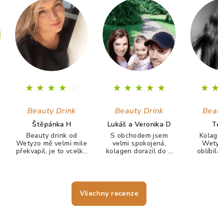
★
★
★
★
☆
★
★
★
★
★
★
Beauty Drink
Beauty Drink
Bea
Štěpánka H
Lukáš a Veronika D
T
Beauty drink od
S obchodem jsem
Kolag
Wetyzo mě velmi mile
velmi spokojená,
Wety
překvapil, je to vcelku
kolagen dorazil do 3
oblíbi
chutný nápoj. Ale
dnů, firma velmi
velice c
hlavně co, tak během
rychle komunikuje. S
žádný 
prvního měsíce mi
kolagenem jsem
nechutna
zmizela téměř
spokojená nehty mám
Po týd
krupička na čele.
krásně pevné a tak
růst ne
Všechny recenze
často se mi nelámou,
mi krás
vlasy jdou krásně
tolik 
rozčesat a
hebčí a