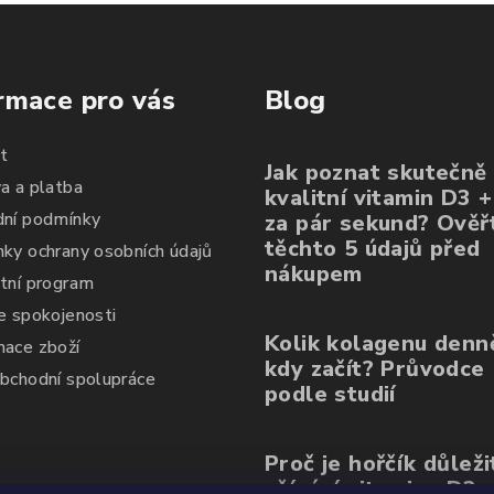
nezacuchávají se.
rmace pro vás
Blog
t
Jak poznat skutečně
a a platba
kvalitní vitamin D3 
ní podmínky
za pár sekund? Ověřt
těchto 5 údajů před
ky ochrany osobních údajů
nákupem
tní program
e spokojenosti
Kolik kolagenu denn
ace zboží
kdy začít? Průvodce
bchodní spolupráce
podle studií
Proč je hořčík důleži
užívání vitaminu D3