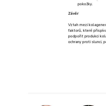
pokožky.
Závěr
Vztah mezi kolagenem 
faktorů, které přispí
podpořit produkci kol
ochrany proti slunci, 
Z
á