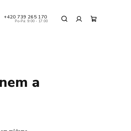
+420 739 265 170
Po-Pá: 9:00 - 17:00
Hledat
Nákupní
Přihlášení
košík
enem a