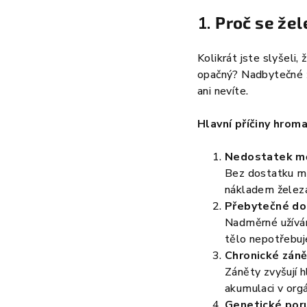
1.
Proč se že
Kolikrát jste slyšeli
opačný? Nadbytečné ž
ani nevíte.
Hlavní příčiny hrom
Nedostatek m
Bez dostatku mě
nákladem železa
Přebytečné do
Nadměrné užíván
tělo nepotřebuj
Chronické zán
Záněty zvyšují h
akumulaci v org
Genetické por