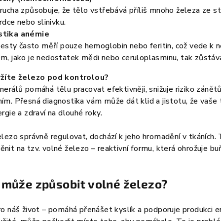
rucha způsobuje, že tělo vstřebává příliš mnoho železa ze s
rdce nebo slinivku.
stika anémie
 testy často měří pouze hemoglobin nebo feritin, což vede k
m, jako je nedostatek mědi nebo ceruloplasminu, tak zůstáv
ržíte železo pod kontrolou?
erálů pomáhá tělu pracovat efektivněji, snižuje riziko zánětů 
m. Přesná diagnostika vám může dát klid a jistotu, že vaše 
rgie a zdraví na dlouhé roky.
lezo správně regulovat, dochází k jeho hromadění v tkáních.
it na tzv. volné železo – reaktivní formu, která ohrožuje bu
 může způsobit volné železo?
o náš život – pomáhá přenášet kyslík a podporuje produkci e