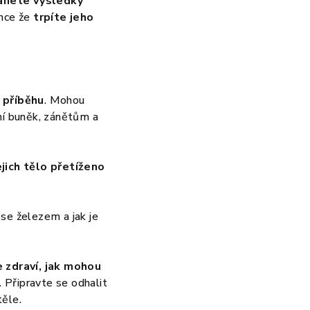
anete výsledky
once že
trpíte jeho
 příběhu
. Mohou
í buněk, zánětům a
jich tělo přetíženo
se železem a jak je
 zdraví,
jak mohou
 Připravte se odhalit
těle.