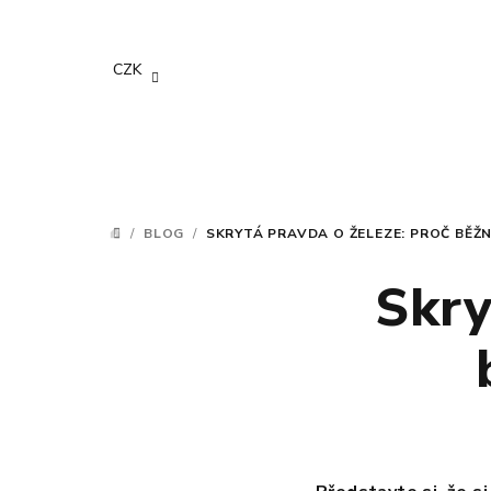
Přejít
na
obsah
CZK
/
BLOG
/
SKRYTÁ PRAVDA O ŽELEZE: PROČ BĚŽ
DOMŮ
Skry