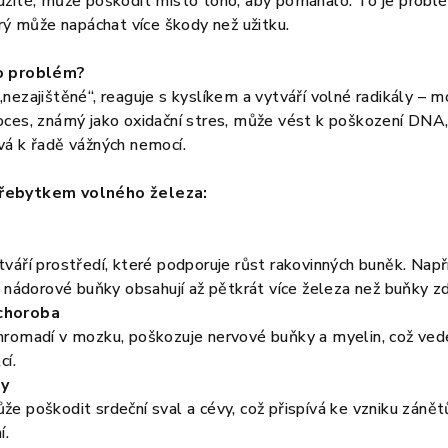
užité, může poškodit místo toho, aby pomáhalo. To je probl
erý může napáchat více škody než užitku.
zo problém?
nezajištěné“, reaguje s kyslíkem a vytváří volné radikály – mo
ces, známý jako oxidační stres, může vést k poškození DNA, b
vá k řadě vážných nemocí.
řebytkem volného železa:
váří prostředí, které podporuje růst rakovinných buněk. Např
e nádorové buňky obsahují až pětkrát více železa než buňky z
choroba
hromadí v mozku, poškozuje nervové buňky a myelin, což ved
cí.
by
e poškodit srdeční sval a cévy, což přispívá ke vzniku záně
í.