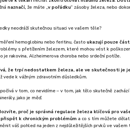
 jdete k lékaři
nechat
zkontrolovat hladinu železa
.
Dost
ožná
naznačí,
že máte „
v
pořádku
“ zásoby železa, nebo dok
ledky neodráží skutečnou situaci ve vašem těle?
 měření hemoglobinu nebo feritinu, často
ukazují pouze část
roblémy s přetížením železem, které mohou vést k poškozen
 je rakovina, Alzheimerova choroba nebo srdeční potíže.
vá, že trpí nedostatkem železa, ale ve skutečnosti je je
ož vede k vážným zdravotním důsledkům.
očívá v tom, co nevidíme – v tom, jak tělo skutečně zachází 
inerály, jako je měď.
ozvíte, proč je správná regulace železa klíčová pro vaše
 přispět k chronickým problémům
a co s tím můžete dělat.
ěnit váš pohled na jeden z nejdůležitějších prvků ve vašem 