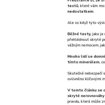
Představte si, že si
testů
, které vám m
nedostatkem
.
Ale co když tyto výs
Běžné testy,
jako je
přehlédnout skryté p
vážným nemocem, jako
Mnoho lidí se domní
tímto minerálem
, c
Skutečné nebezpečí sp
ovlivněno klíčovými m
V tomto článku se d
skryté nerovnováhy
pravdu, která může zm