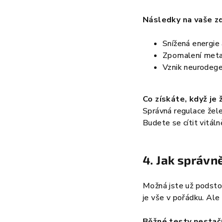
Následky na vaše zd
Snížená energie
Zpomalení metab
Vznik neurodege
Co získáte, když je
Správná regulace žel
Budete se cítit vitáln
4. Jak správně
Možná jste už podstou
je vše v pořádku. Ale
Běžné testy nestač