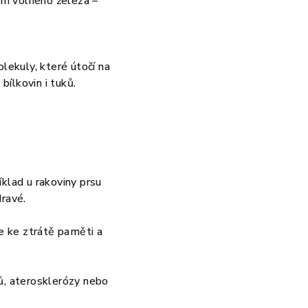
ém volného železa –
lekuly, které útočí na
ílkovin i tuků.
íklad u rakoviny prsu
dravé.
e ke ztrátě paměti a
tů, aterosklerózy nebo