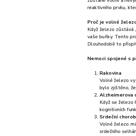
zůstane volné a nevy
reaktivního prvku, kt
Proč je volné žele
Když železo zůstává „
vaše buňky. Tento pro
Dlouhodobě to přispí
Nemoci spojené s p
Rakovina
Volné železo vyt
bylo zjištěno, ž
Alzheimerova 
Když se železo 
kognitivních funk
Srdeční choro
Volné železo můž
srdečního selhán