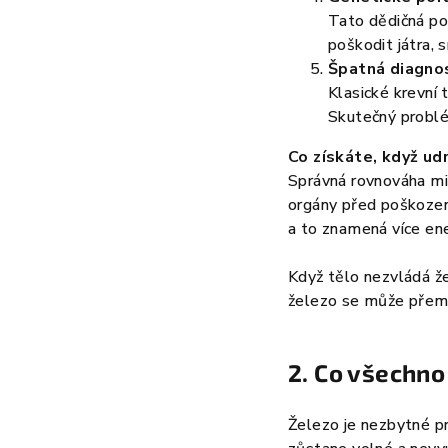
Tato dědičná po
poškodit játra, s
Špatná diagno
Klasické krevní
Skutečný problé
Co získáte, když ud
Správná rovnováha min
orgány před poškození
a to znamená více ene
Když tělo nezvládá že
železo se může přeměn
2. Co všechno
Železo je nezbytné pr