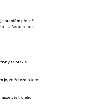
ž je problém přesně
lo – a často o tom
kdyby se vlak s
 je, že železo, které
o může vést k jeho