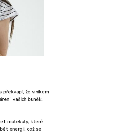
s překvapí, že viníkem
áren“ vašich buněk.
řet molekuly, které
ět energii, což se