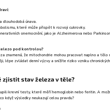
raví:
 a dlouhodobá únava.
olismu, které může přispět k rozvoji cukrovky.
nerativních onemocnění, jako je Alzheimerova nebo Parkinso
 železo pod kontrolou?
eza znamená, že mitochondrie mohou pracovat naplno a tělo 
ěji, lépe zvládat denní výzvy a snížíte riziko vzniku chronickýc
 zjistit stav železa v těle?
pili krevní testy, které měří hemoglobin nebo feritin. A mož
 co když výsledky neukazují celou pravdu?
í