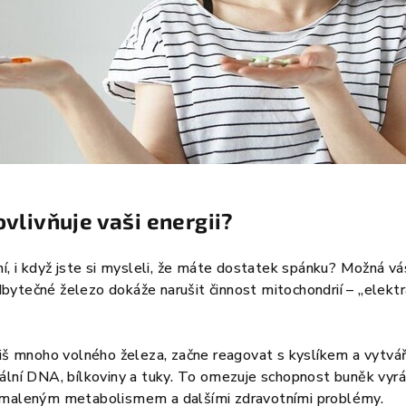
ovlivňuje vaši energii?
ní, i když jste si mysleli, že máte dostatek spánku? Možná vá
ytečné železo dokáže narušit činnost mitochondrií – „elektr
liš mnoho volného železa, začne reagovat s kyslíkem a vytvá
ální DNA, bílkoviny a tuky. To omezuje schopnost buněk vyráb
omaleným metabolismem a dalšími zdravotními problémy.