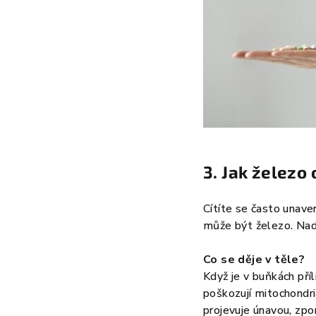
3. Jak železo 
Cítíte se často unave
může být železo. Nadb
Co se děje v těle?
Když je v buňkách pří
poškozují mitochondri
projevuje únavou, zp