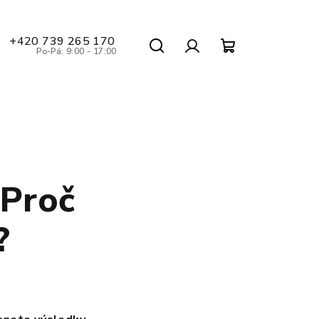
+420 739 265 170
Po-Pá: 9:00 - 17:00
Hledat
Nákupní
Přihlášení
košík
 Proč
?