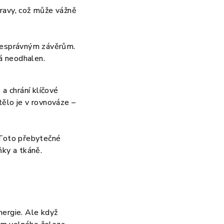
travy, což může vážně
 nesprávným závěrům.
á neodhalen.
a chrání klíčové
tělo je v rovnováze –
 Toto přebytečné
ňky a tkáně.
nergie. Ale když