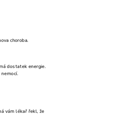
nova choroba.
má dostatek energie.
h nemocí.
ná vám lékař řekl, že