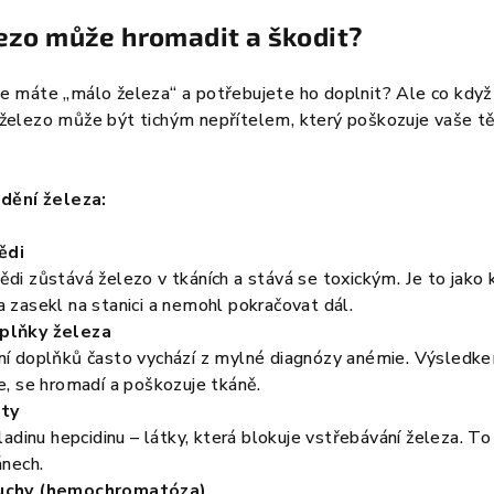
lezo může hromadit a škodit?
, že máte „málo železa“ a potřebujete ho doplnit? Ale co kdy
elezo může být tichým nepřítelem, který poškozuje vaše tě
adění železa:
ědi
di zůstává železo v tkáních a stává se toxickým. Je to jako 
 zasekl na stanici a nemohl pokračovat dál.
plňky železa
í doplňků často vychází z mylné diagnózy anémie. Výsledkem
e, se hromadí a poškozuje tkáně.
ěty
ladinu hepcidinu – látky, která blokuje vstřebávání železa. T
ánech.
uchy (hemochromatóza)