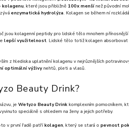
o kolagenu
, které jsou přibližně
100x menší
než původní mol
azývá
enzymatická hydrolýza
. Kolagen se během ní rozkládá
 jsou kolagenní peptidy pro lidské tělo mnohem přínosnější
je
lepší využitelnost
. Lidské tělo totiž kolagen absorbovat
m z hlediska uplatnění kolagenu v nejrůznějších potravinový
ní optimální výživy
nehtů, pleti a vlasů.
yzo Beauty Drink?
názvu, je
Wetyzo Beauty Drink
komplexním pomocníkem, kter
 vyvinuto speciálně s ohledem na ženy a jejich potřeby.
oto v první řadě patří
kolagen
, který se stará o
pevnost po