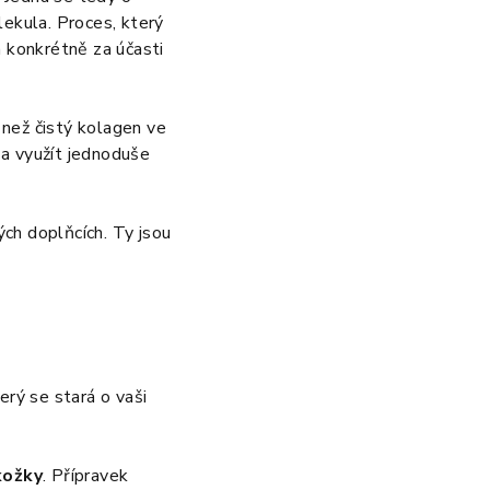
ekula. Proces, který
 konkrétně za účasti
 než čistý kolagen ve
 a využít jednoduše
ch doplňcích. Ty jsou
ý se stará o vaši
kožky
. Přípravek