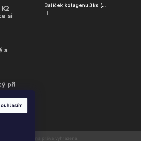
Balíček kolagenu 3ks (ovoce, mango, citron)
+ K2
|
e si
Hodnocení produktu je 5 z 5 hvězdiček.
ě a
tý při
ouhlasím
etyzo.cz
. Všechna práva vyhrazena.