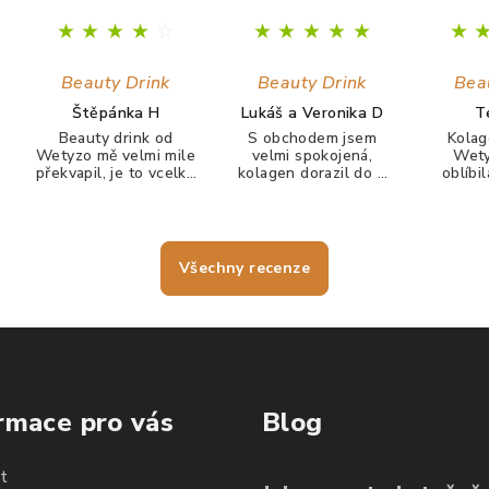
★
★
★
★
☆
★
★
★
★
★
★
Beauty Drink
Beauty Drink
Bea
Štěpánka H
Lukáš a Veronika D
T
Beauty drink od
S obchodem jsem
Kolag
Wetyzo mě velmi mile
velmi spokojená,
Wety
překvapil, je to vcelku
kolagen dorazil do 3
oblíbi
chutný nápoj. Ale
dnů, firma velmi
velice c
hlavně co, tak během
rychle komunikuje. S
žádný 
prvního měsíce mi
kolagenem jsem
nechutna
zmizela téměř
spokojená nehty mám
Po týd
krupička na čele.
krásně pevné a tak
růst ne
Všechny recenze
často se mi nelámou,
mi krás
vlasy jdou krásně
tolik 
rozčesat a
hebčí a
nezacuchávají se.
rmace pro vás
Blog
t