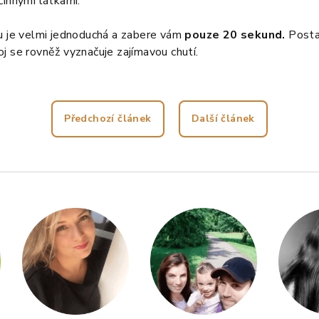
činnými látkami.
ku je velmi jednoduchá a zabere vám
pouze 20 sekund.
Posta
j se rovněž vyznačuje zajímavou chutí.
Předchozí článek
Další článek