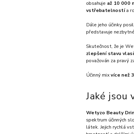
obsahuje
až 10 000 
vstřebatelností
a r
Dále jeho účinky posi
představuje nezbytné
Skutečnost, že je Wet
zlepšení stavu vlas
považován za pravý zá
Účinný mix
více než 
Jaké jsou
Wetyzo Beauty Dri
spektrum účinných sl
látek. Jejich rychlá 