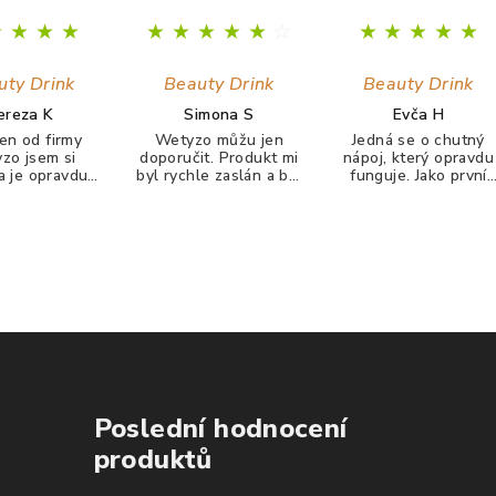
★
★
★
★
★
★
★
★
★
☆
★
★
★
★
★
uty Drink
Beauty Drink
Beauty Drink
ereza K
Simona S
Evča H
en od firmy
Wetyzo můžu jen
Jedná se o chutný
zo jsem si
doporučit. Produkt mi
nápoj, který opravdu
la je opravdu
byl rychle zaslán a byl
funguje. Jako první
hutný zatím mi
pečlivě zabalen a
jsem zaznamenala
Kolagen tolik
neponičen. Jejich
zlepšení pleti (zbavil
l jaki tento☺️
beauty drink piju
jsem se pupínků a
nu mi začaly
každé ráno a narodil
pleť je hladší). Po 14
hty a vlasy se
od jiných podobných
dnech se mi zlepšil
ně zpravily už
produktů je chuťově
růst nehtů i jejich
nepadají jsou
příjemný.
kvalita. Vlasy se mi
 zdravější ☺️
zdají hustější a
zdravější. Colagen o
firmy Wetyzo mohu 
klidným svědomím
všem DOPORUČIT!
Poslední hodnocení
produktů