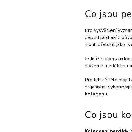
Co jsou pe
Pro vysvětlení význa
peptid pochází z pův
mohli přeložit jako „
v
Jedná se o organickou
můžeme rozdělit na
o
Pro lidské tělo mají 
organismu vykonávají 
kolagenu
.
Co jsou ko
Kolagenní peptidy
j