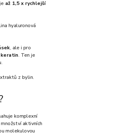
uje
až 1,5 x rychlejší
lina hyaluronová
ásek
, ale i pro
ž
keratin
. Ten je
u.
xtraktů z bylin.
?
sahuje komplexní
 množství aktivních
znou molekulovou