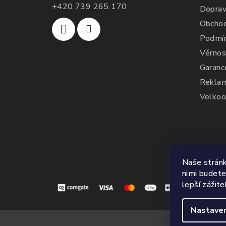
+420 739 265 170
Doprav
Obchod
Podmín
Věrnos
Garanc
Reklam
Velkoo
Naše stránk
nimi budete
lepší zážit
Nastaven