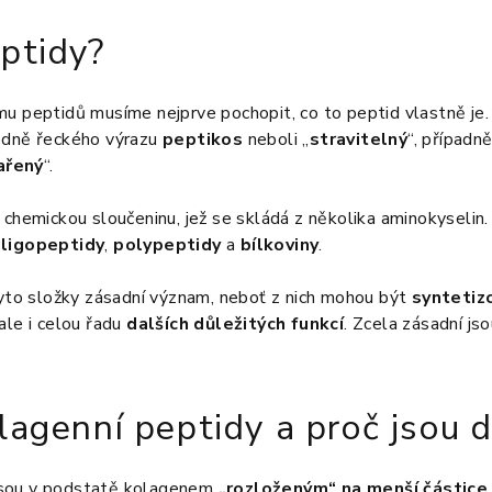
ptidy?
mu peptidů musíme nejprve pochopit, co to peptid vlastně je
odně řeckého výrazu
peptikos
neboli „
stravitelný
“, případn
ařený
“.
 chemickou sloučeninu, jež se skládá z několika aminokyselin
ligopeptidy
,
polypeptidy
a
bílkoviny
.
tyto složky zásadní význam, neboť z nich mohou být
syntetiz
ale i celou řadu
dalších důležitých funkcí
. Zcela zásadní js
lagenní peptidy a proč jsou d
sou v podstatě kolagenem
„rozloženým“ na menší částice