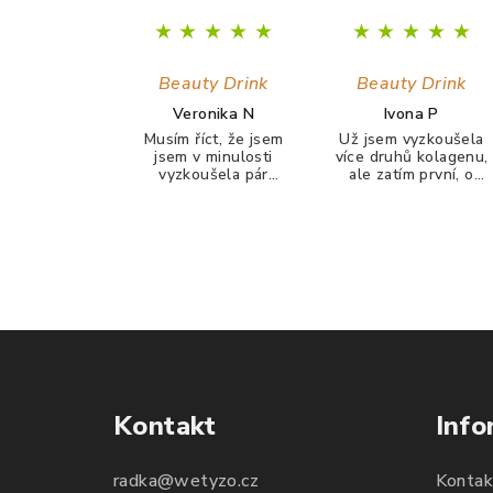
★
★
★
★
★
★
★
★
★
★
Beauty Drink
Beauty Drink
Veronika N
Ivona P
Musím říct, že jsem
Už jsem vyzkoušela
jsem v minulosti
více druhů kolagenu,
vyzkoušela pár
ale zatím první, o
kolagenů, ale po
kterém můžu řícti, že
žádným jsem neměla
ho piji ráda a chutná
žádný pozitivní
mi. Delší dobu bojuji s
výsledek. Když jsem
akné, a po dlouhé
narazila na tento
době mi konečně něco
Beauty Drink, tak jsem
zabralo. Není to
si říkala zkusím to
100%, ale už konečně
naposledy a uvidím. A
nevypadám jak
udělala jsem dobře.
puberťák. Drink má
Po tomto drinku mám
pomáhat ještě na
lepší vlasy, pevnější
vlasy a nehty.
nehty a lepší pleť.
Takže opravdu
Kontakt
Info
doporučuji :)
radka
@
wetyzo.cz
Kontak