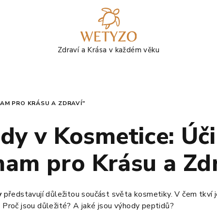
NAM PRO KRÁSU A ZDRAVÍ"
dy v Kosmetice: Úč
am pro Krásu a Zd
y
představují důležitou součást světa kosmetiky. V čem tkví je
? Proč jsou důležité? A jaké jsou výhody peptidů?