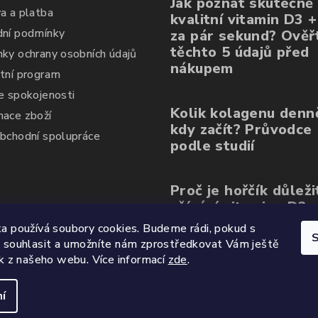
Jak poznat skutečně
a a platba
kvalitní vitamin D3 
ní podmínky
za pár sekund? Ověřt
těchto 5 údajů před
ky ochrany osobních údajů
nákupem
tní program
e spokojenosti
Kolik kolagenu denn
ace zboží
kdy začít? Průvodce
bchodní spolupráce
podle studií
Proč je hořčík důleži
užívání vitaminu D3
a používá soubory cookies. Budeme rádi, pokud s
S
 souhlasit a umožníte nám zprostředkovat Vám ještě
ek z našeho webu.
Více informací
zde
.
í
Copyright 2026
W