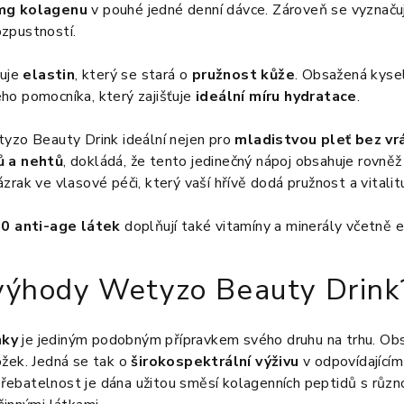
mg kolagenu
v pouhé jedné denní dávce. Zároveň se vyznač
ozpustností.
luje
elastin
, který se stará o
pružnost kůže
. Obsažená kyse
ho pomocníka, který zajišťuje
ideální míru hydratace
.
yzo Beauty Drink ideální nejen pro
mladistvou pleť bez vr
ů a nehtů
, dokládá, že tento jedinečný nápoj obsahuje rovně
zrak ve vlasové péči, který vaší hřívě dodá pružnost a vitalit
30 anti-age látek
doplňují také vitamíny a minerály včetně e
 výhody Wetyzo Beauty Drink
nky
je jediným podobným přípravkem svého druhu na trhu. Ob
ožek. Jedná se tak o
širokospektrální výživu
v odpovídajícím
vstřebatelnost je dána užitou směsí kolagenních peptidů s rů