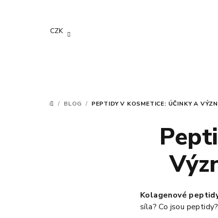
Přejít
na
obsah
CZK
/
BLOG
/
PEPTIDY V KOSMETICE: ÚČINKY A VÝZ
DOMŮ
Pepti
Význ
Kolagenové peptid
síla? Co jsou peptidy