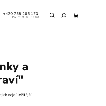
+420 739 265 170
Po-Pá: 9:00 - 17:00
Hledat
Nákupní
Přihlášení
košík
inky a
raví"
jich nejdůležitější