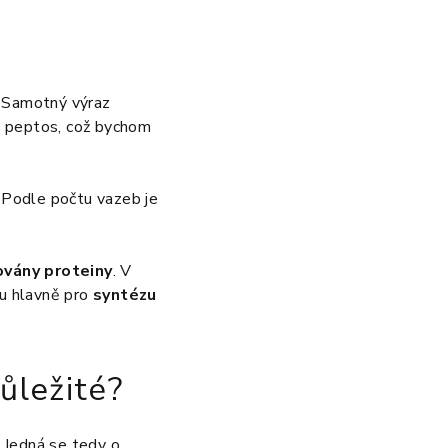
. Samotný výraz
ě peptos, což bychom
. Podle počtu vazeb je
ovány proteiny
. V
ou hlavně pro
syntézu
ůležité?
. Jedná se tedy o