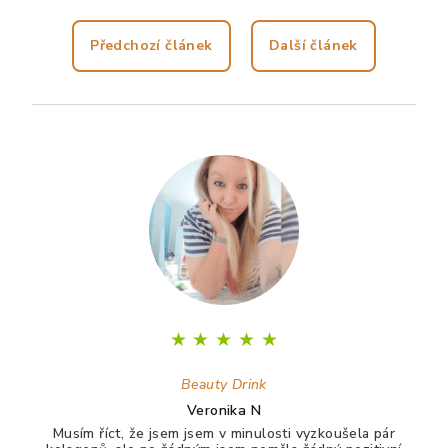
Předchozí článek
Další článek
Z
á
p
a
t
í
★
★
★
★
★
Beauty Drink
Veronika N
Musím říct, že jsem jsem v minulosti vyzkoušela pár