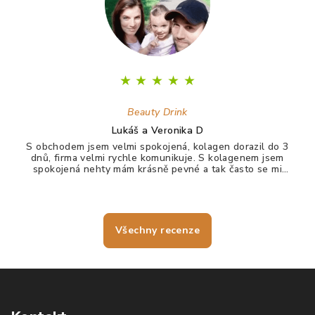
★
★
★
★
★
Beauty Drink
Lukáš a Veronika D
S obchodem jsem velmi spokojená, kolagen dorazil do 3
dnů, firma velmi rychle komunikuje. S kolagenem jsem
spokojená nehty mám krásně pevné a tak často se mi
nelámou, vlasy jdou krásně rozčesat a nezacuchávají se.
Všechny recenze