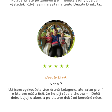
kolagenů, ale po žádným jsem neměla žádný pozitivní
výsledek. Když jsem narazila na tento Beauty Drink, tak
jsem si říkala zkusím to naposledy a uvidím. A udělala
jsem dobře. Po tomto drinku mám lepší vlasy, pevnější
nehty a lepší pleť. Takže opravdu doporučuji :)
★
★
★
★
★
Beauty Drink
Ivona P
Už jsem vyzkoušela více druhů kolagenu, ale zatím první,
o kterém můžu řícti, že ho piji ráda a chutná mi. Delší
dobu bojuji s akné, a po dlouhé době mi konečně něco
zabralo. Není to 100%, ale už konečně nevypadám jak
puberťák. Drink má pomáhat ještě na vlasy a nehty.