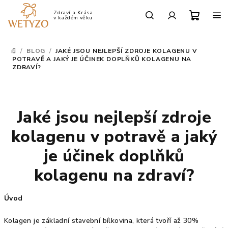
Přejít
na
Po-Pá: 9:00 - 17:00
obsah
Nákup
Hledat
Přihlášení
/
BLOG
/
JAKÉ JSOU NEJLEPŠÍ ZDROJE KOLAGENU V
DOMŮ
košík
POTRAVĚ A JAKÝ JE ÚČINEK DOPLŇKŮ KOLAGENU NA
ZDRAVÍ?
Jaké jsou nejlepší zdroje
kolagenu v potravě a jaký
je účinek doplňků
kolagenu na zdraví?
Úvod
Kolagen je základní stavební bílkovina, která tvoří až 30%