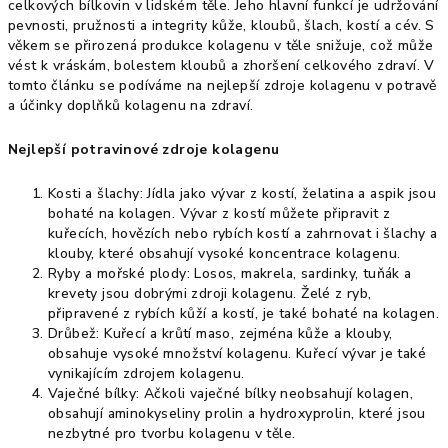
celkových bílkovin v lidském těle. Jeho hlavní funkcí je udržování
pevnosti, pružnosti a integrity kůže, kloubů, šlach, kostí a cév. S
věkem se přirozená produkce kolagenu v těle snižuje, což může
vést k vráskám, bolestem kloubů a zhoršení celkového zdraví. V
tomto článku se podíváme na nejlepší zdroje kolagenu v potravě
a účinky doplňků kolagenu na zdraví.
Nejlepší potravinové zdroje kolagenu
Kosti a šlachy: Jídla jako vývar z kostí, želatina a aspik jsou
bohaté na kolagen. Vývar z kostí můžete připravit z
kuřecích, hovězích nebo rybích kostí a zahrnovat i šlachy a
klouby, které obsahují vysoké koncentrace kolagenu.
Ryby a mořské plody: Losos, makrela, sardinky, tuňák a
krevety jsou dobrými zdroji kolagenu. Želé z ryb,
připravené z rybích kůží a kostí, je také bohaté na kolagen.
Drůbež: Kuřecí a krůtí maso, zejména kůže a klouby,
obsahuje vysoké množství kolagenu. Kuřecí vývar je také
vynikajícím zdrojem kolagenu.
Vaječné bílky: Ačkoli vaječné bílky neobsahují kolagen,
obsahují aminokyseliny prolin a hydroxyprolin, které jsou
nezbytné pro tvorbu kolagenu v těle.