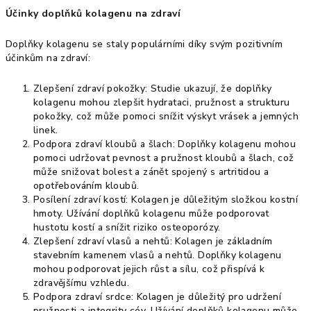
Účinky doplňků kolagenu na zdraví
Doplňky kolagenu se staly populárními díky svým pozitivním
účinkům na zdraví:
Zlepšení zdraví pokožky: Studie ukazují, že doplňky
kolagenu mohou zlepšit hydrataci, pružnost a strukturu
pokožky, což může pomoci snížit výskyt vrásek a jemných
linek.
Podpora zdraví kloubů a šlach: Doplňky kolagenu mohou
pomoci udržovat pevnost a pružnost kloubů a šlach, což
může snižovat bolest a zánět spojený s artritidou a
opotřebováním kloubů.
Posílení zdraví kostí: Kolagen je důležitým složkou kostní
hmoty. Užívání doplňků kolagenu může podporovat
hustotu kostí a snížit riziko osteoporózy.
Zlepšení zdraví vlasů a nehtů: Kolagen je základním
stavebním kamenem vlasů a nehtů. Doplňky kolagenu
mohou podporovat jejich růst a sílu, což přispívá k
zdravějšímu vzhledu.
Podpora zdraví srdce: Kolagen je důležitý pro udržení
pružnosti a integrity cév. Užívání doplňků kolagenu může