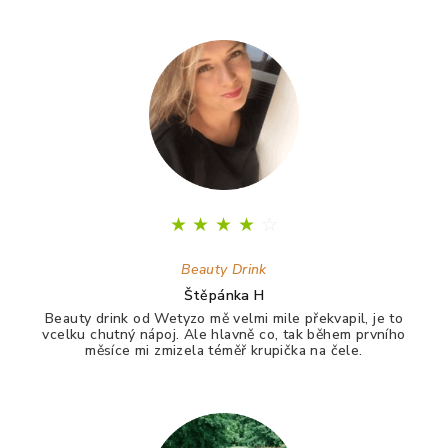
puberťák. Drink má pomáhat ještě na vlasy a nehty.
★
★
★
★
☆
Beauty Drink
Štěpánka H
Beauty drink od Wetyzo mě velmi mile překvapil, je to
vcelku chutný nápoj. Ale hlavně co, tak během prvního
měsíce mi zmizela téměř krupička na čele.