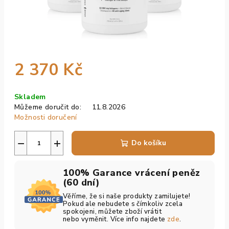
2 370 Kč
Měrná
Skladem
cena:
Můžeme doručit do:
11.8.2026
Možnosti doručení
−
+
Do košíku
100% Garance vrácení peněz
(60 dní)
Věříme, že si naše produkty zamilujete!
Pokud ale nebudete s čímkoliv zcela
spokojeni, můžete zboží vrátit
nebo vyměnit. Více info najdete
zde
.