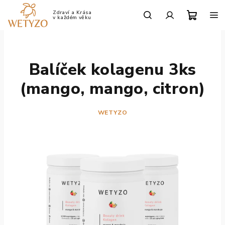
Přejít
na
Po-Pá: 9:00 - 17:00
obsah
Nákup
Hledat
Přihlášení
košík
Balíček kolagenu 3ks
(mango, mango, citron)
WETYZO