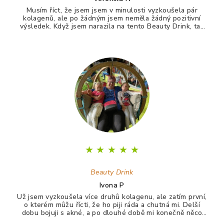
Musím říct, že jsem jsem v minulosti vyzkoušela pár
kolagenů, ale po žádným jsem neměla žádný pozitivní
výsledek. Když jsem narazila na tento Beauty Drink, tak
jsem si říkala zkusím to naposledy a uvidím. A udělala
jsem dobře. Po tomto drinku mám lepší vlasy, pevnější
nehty a lepší pleť. Takže opravdu doporučuji :)
★
★
★
★
★
Beauty Drink
Ivona P
Už jsem vyzkoušela více druhů kolagenu, ale zatím první,
o kterém můžu řícti, že ho piji ráda a chutná mi. Delší
dobu bojuji s akné, a po dlouhé době mi konečně něco
zabralo. Není to 100%, ale už konečně nevypadám jak