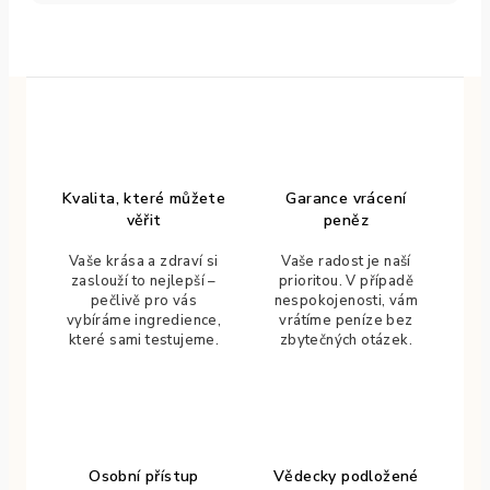
Kvalita, které můžete
Garance vrácení
věřit
peněz
Vaše krása a zdraví si
Vaše radost je naší
zaslouží to nejlepší –
prioritou. V případě
pečlivě pro vás
nespokojenosti, vám
vybíráme ingredience,
vrátíme peníze bez
které sami testujeme.
zbytečných otázek.
Osobní přístup
Vědecky podložené