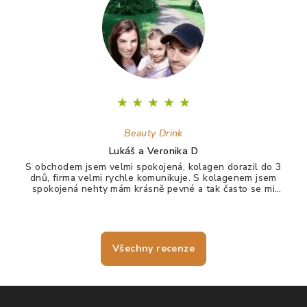
★
★
★
★
★
Beauty Drink
Lukáš a Veronika D
S obchodem jsem velmi spokojená, kolagen dorazil do 3
dnů, firma velmi rychle komunikuje. S kolagenem jsem
spokojená nehty mám krásně pevné a tak často se mi
nelámou, vlasy jdou krásně rozčesat a nezacuchávají se.
Všechny recenze