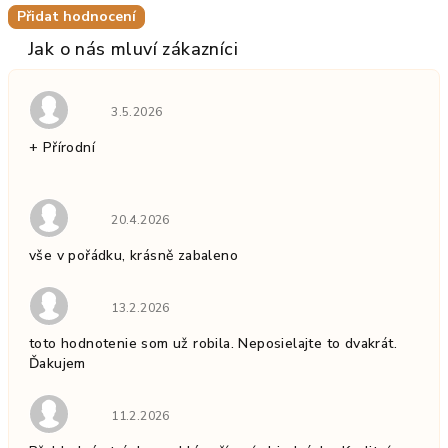
Přidat hodnocení
Hodnocení obchodu je 5 z 5 hvězdiček.
3.5.2026
+ Přírodní
Hodnocení obchodu je 5 z 5 hvězdiček.
20.4.2026
vše v pořádku, krásně zabaleno
Hodnocení obchodu je 5 z 5 hvězdiček.
13.2.2026
toto hodnotenie som už robila. Neposielajte to dvakrát.
Ďakujem
Hodnocení obchodu je 5 z 5 hvězdiček.
11.2.2026