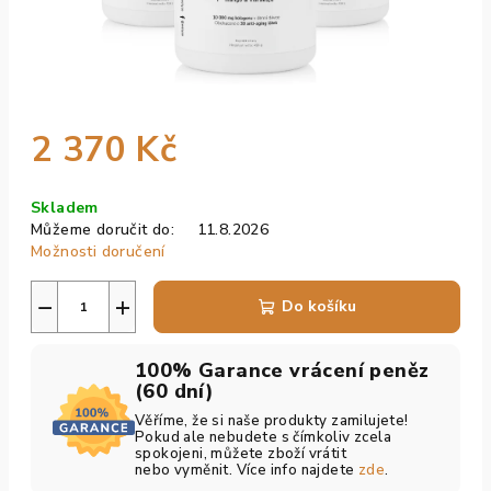
2 370 Kč
Měrná
Skladem
cena:
Můžeme doručit do:
11.8.2026
Možnosti doručení
−
+
Do košíku
100% Garance vrácení peněz
(60 dní)
Věříme, že si naše produkty zamilujete!
Pokud ale nebudete s čímkoliv zcela
spokojeni, můžete zboží vrátit
nebo vyměnit. Více info najdete
zde
.