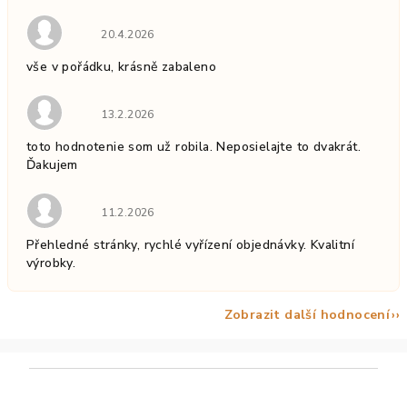
n
í
Hodnocení obchodu je 5 z 5 hvězdiček.
20.4.2026
vše v pořádku, krásně zabaleno
Hodnocení obchodu je 5 z 5 hvězdiček.
13.2.2026
toto hodnotenie som už robila. Neposielajte to dvakrát.
Ďakujem
Hodnocení obchodu je 5 z 5 hvězdiček.
11.2.2026
Přehledné stránky, rychlé vyřízení objednávky. Kvalitní
výrobky.
Zobrazit další hodnocení
Z
á