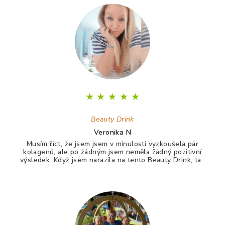
p
a
t
í
★
★
★
★
★
Beauty Drink
Veronika N
Musím říct, že jsem jsem v minulosti vyzkoušela pár
kolagenů, ale po žádným jsem neměla žádný pozitivní
výsledek. Když jsem narazila na tento Beauty Drink, tak
jsem si říkala zkusím to naposledy a uvidím. A udělala
jsem dobře. Po tomto drinku mám lepší vlasy, pevnější
nehty a lepší pleť. Takže opravdu doporučuji :)