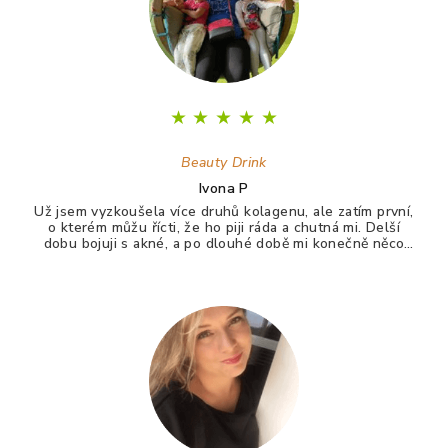
★
★
★
★
★
Beauty Drink
Ivona P
Už jsem vyzkoušela více druhů kolagenu, ale zatím první,
o kterém můžu řícti, že ho piji ráda a chutná mi. Delší
dobu bojuji s akné, a po dlouhé době mi konečně něco
zabralo. Není to 100%, ale už konečně nevypadám jak
puberťák. Drink má pomáhat ještě na vlasy a nehty.