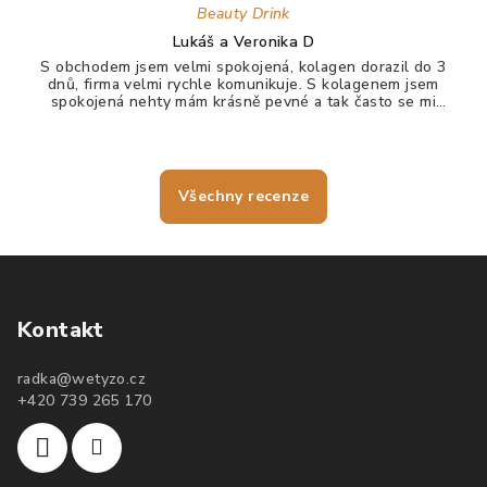
Beauty Drink
Lukáš a Veronika D
S obchodem jsem velmi spokojená, kolagen dorazil do 3
dnů, firma velmi rychle komunikuje. S kolagenem jsem
spokojená nehty mám krásně pevné a tak často se mi
nelámou, vlasy jdou krásně rozčesat a nezacuchávají se.
Všechny recenze
Kontakt
radka
@
wetyzo.cz
+420 739 265 170