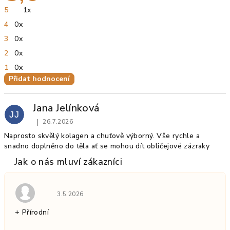
je
5
1x
5,0
z
4
0x
5
hvězdiček.
3
0x
2
0x
1
0x
Přidat hodnocení
V
ý
Jana Jelínková
p
JJ
|
26.7.2026
i
Hodnocení produktu je 5 z 5 hvězdiček.
s
Naprosto skvělý kolagen a chuťově výborný. Vše rychle a
snadno doplněno do těla ať se mohou dít obličejové zázraky
h
o
d
n
Hodnocení obchodu je 5 z 5 hvězdiček.
o
3.5.2026
c
+ Přírodní
e