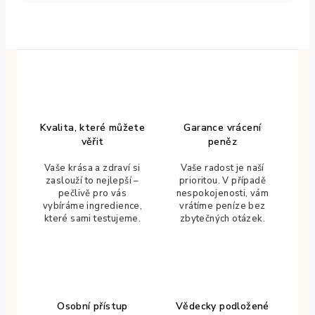
Kvalita, které můžete
Garance vrácení
věřit
peněz
Vaše krása a zdraví si
Vaše radost je naší
zaslouží to nejlepší –
prioritou. V případě
pečlivě pro vás
nespokojenosti, vám
vybíráme ingredience,
vrátíme peníze bez
které sami testujeme.
zbytečných otázek.
Osobní přístup
Vědecky podložené