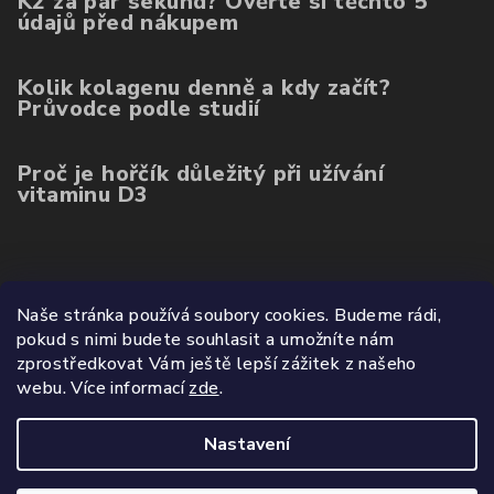
K2 za pár sekund? Ověřte si těchto 5
údajů před nákupem
Kolik kolagenu denně a kdy začít?
Průvodce podle studií
Proč je hořčík důležitý při užívání
vitaminu D3
Poslední hodnocení produktů
Naše stránka používá soubory cookies. Budeme rádi,
pokud s nimi budete souhlasit a umožníte nám
Balíček kolagenu 3ks (ovoce, mango, citron)
zprostředkovat Vám ještě lepší zážitek z našeho
|
webu.
Více informací
zde
.
Hodnocení produktu je 5 z 5 hvězdiček.
Nastavení