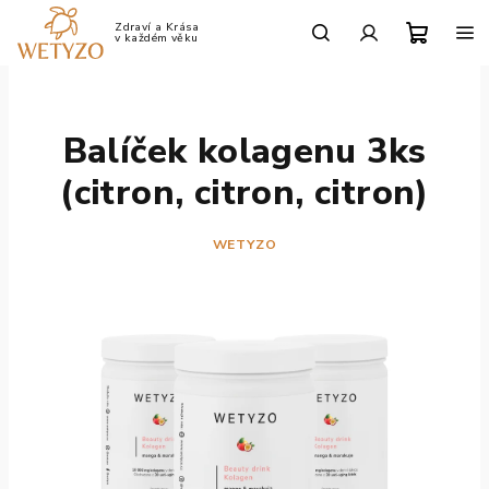
Přejít
na
Po-Pá: 9:00 - 17:00
obsah
Nákup
Hledat
Přihlášení
košík
Balíček kolagenu 3ks
(citron, citron, citron)
WETYZO