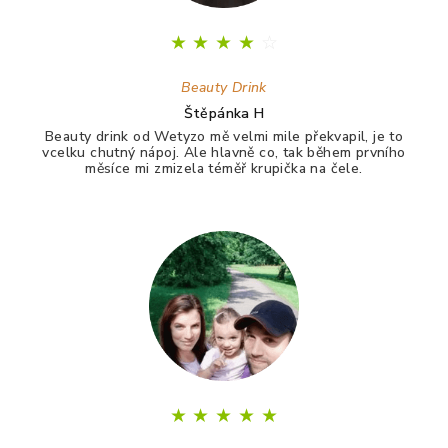
★
★
★
★
☆
Beauty Drink
Štěpánka H
Beauty drink od Wetyzo mě velmi mile překvapil, je to
vcelku chutný nápoj. Ale hlavně co, tak během prvního
měsíce mi zmizela téměř krupička na čele.
★
★
★
★
★