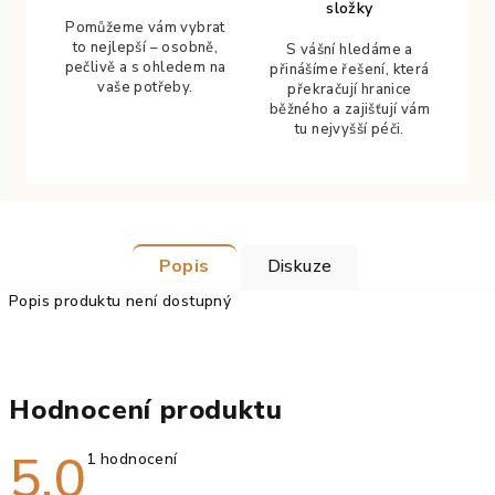
složky
Pomůžeme vám vybrat
to nejlepší – osobně,
S vášní hledáme a
pečlivě a s ohledem na
přinášíme řešení, která
vaše potřeby.
překračují hranice
běžného a zajišťují vám
tu nejvyšší péči.
Popis
Diskuze
Popis produktu není dostupný
Hodnocení produktu
5,0
Průměrné
1 hodnocení
hodnocení
produktu