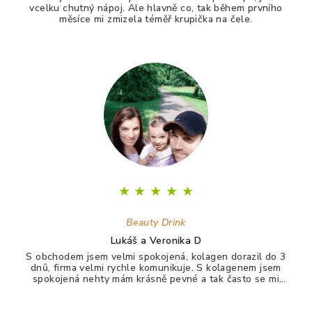
vcelku chutný nápoj. Ale hlavně co, tak během prvního
měsíce mi zmizela téměř krupička na čele.
★
★
★
★
★
Beauty Drink
Lukáš a Veronika D
S obchodem jsem velmi spokojená, kolagen dorazil do 3
dnů, firma velmi rychle komunikuje. S kolagenem jsem
spokojená nehty mám krásně pevné a tak často se mi
nelámou, vlasy jdou krásně rozčesat a nezacuchávají se.