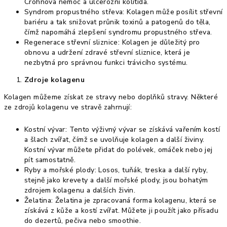
Crohnova nemoc a ulcerózní kolitida.
Syndrom propustného střeva: Kolagen může posílit střevní
bariéru a tak snižovat průnik toxinů a patogenů do těla,
čímž napomáhá zlepšení syndromu propustného střeva.
Regenerace střevní sliznice: Kolagen je důležitý pro
obnovu a udržení zdravé střevní sliznice, která je
nezbytná pro správnou funkci trávicího systému.
Zdroje kolagenu
Kolagen můžeme získat ze stravy nebo doplňků stravy. Některé
ze zdrojů kolagenu ve stravě zahrnují:
Kostní vývar: Tento výživný vývar se získává vařením kostí
a šlach zvířat, čímž se uvolňuje kolagen a další živiny.
Kostní vývar můžete přidat do polévek, omáček nebo jej
pít samostatně.
Ryby a mořské plody: Losos, tuňák, treska a další ryby,
stejně jako krevety a další mořské plody, jsou bohatým
zdrojem kolagenu a dalších živin.
Želatina: Želatina je zpracovaná forma kolagenu, která se
získává z kůže a kostí zvířat. Můžete ji použít jako přísadu
do dezertů, pečiva nebo smoothie.