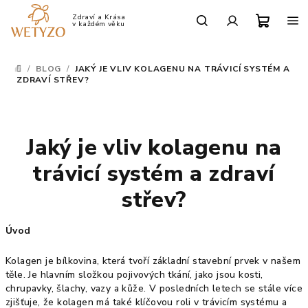
Přejít
na
Po-Pá: 9:00 - 17:00
obsah
Nákup
Hledat
Přihlášení
/
BLOG
/
JAKÝ JE VLIV KOLAGENU NA TRÁVICÍ SYSTÉM A
DOMŮ
košík
ZDRAVÍ STŘEV?
Jaký je vliv kolagenu na
trávicí systém a zdraví
střev?
Úvod
Kolagen je bílkovina, která tvoří základní stavební prvek v našem
těle. Je hlavním složkou pojivových tkání, jako jsou kosti,
chrupavky, šlachy, vazy a kůže. V posledních letech se stále více
zjišťuje, že kolagen má také klíčovou roli v trávicím systému a