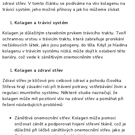
zdraví střev. V tomto článku se podíváme na vliv kolagenu na
trávicí systém, jeho možné přínosy a jak ho můžeme získat.
Kolagen a trávicí systém
Kolagen je důležitým stavebním prvkem trávicího traktu. Tvoří
ochrannou vrstvu v trávicím traktu, která zabraňuje pronikání
nežádoucích látek, jako jsou patogeny, do těla. Když je hladina
kolagenu v trávicím systému nízká, může dojít k oslabení této
bariéry, což vede k zánětlivým onemocněním střev.
Kolagen a zdraví střev
Zdraví střev je klíčové pro celkové zdraví a pohodu člověka.
Střeva hrají zásadní roli při trávení potravy, vstřebávání živin a
regulaci imunitního systému. Některé studie naznačují, že
kolagen může mít pozitivní vliv na zdraví střev a pomáhat při
řešení následujících problémů:
Zánětlivá onemocnění střev: Kolagen může pomoci
snižovat zánět a podporovat hojení střevní tkáně, což je
důležité při léčbě zánětlivých onemocnění střev, jako je