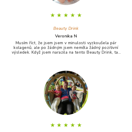
★
★
★
★
★
Beauty Drink
Veronika N
Musím říct, že jsem jsem v minulosti vyzkoušela pár
kolagenů, ale po žádným jsem neměla žádný pozitivní
výsledek. Když jsem narazila na tento Beauty Drink, tak
jsem si říkala zkusím to naposledy a uvidím. A udělala
jsem dobře. Po tomto drinku mám lepší vlasy, pevnější
nehty a lepší pleť. Takže opravdu doporučuji :)
★
★
★
★
★