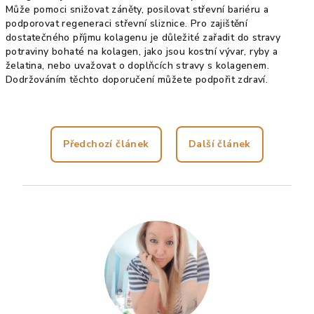
Může pomoci snižovat záněty, posilovat střevní bariéru a
podporovat regeneraci střevní sliznice. Pro zajištění
dostatečného příjmu kolagenu je důležité zařadit do stravy
potraviny bohaté na kolagen, jako jsou kostní vývar, ryby a
želatina, nebo uvažovat o doplňcích stravy s kolagenem.
Dodržováním těchto doporučení můžete podpořit zdraví.
Předchozí článek
Další článek
Z
á
p
a
t
í