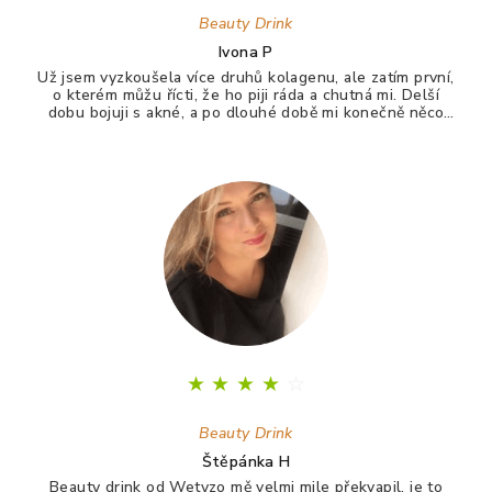
Beauty Drink
Ivona P
Už jsem vyzkoušela více druhů kolagenu, ale zatím první,
o kterém můžu řícti, že ho piji ráda a chutná mi. Delší
dobu bojuji s akné, a po dlouhé době mi konečně něco
zabralo. Není to 100%, ale už konečně nevypadám jak
puberťák. Drink má pomáhat ještě na vlasy a nehty.
★
★
★
★
☆
Beauty Drink
Štěpánka H
Beauty drink od Wetyzo mě velmi mile překvapil, je to